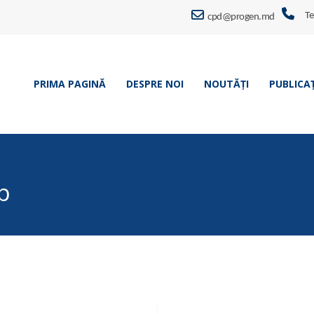
Te
cpd@progen.md
PRIMA PAGINĂ
DESPRE NOI
NOUTĂȚI
PUBLICAȚ
p