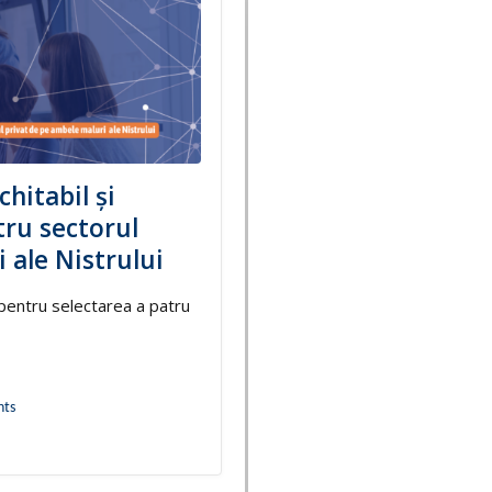
hitabil și
tru sectorul
 ale Nistrului
pentru selectarea a patru
ts