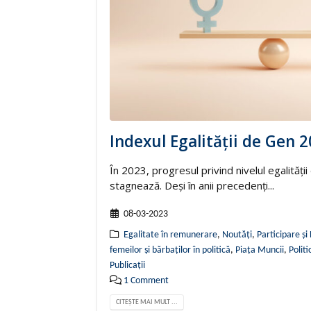
Indexul Egalității de Gen 
În 2023, progresul privind nivelul egalități
stagnează. Deși în anii precedenți...
08-03-2023
Egalitate în remunerare
,
Noutăți
,
Participare și
femeilor și bărbaților în politică
,
Piața Muncii
,
Politi
Publicații
1 Comment
CITEȘTE MAI MULT ...