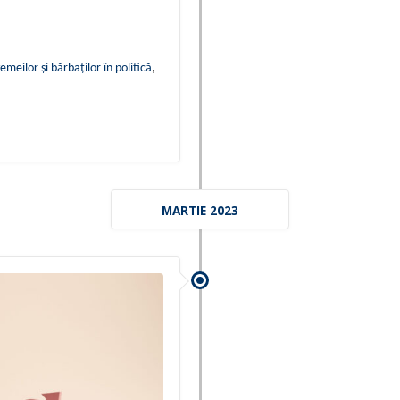
emeilor și bărbaților în politică
,
MARTIE 2023