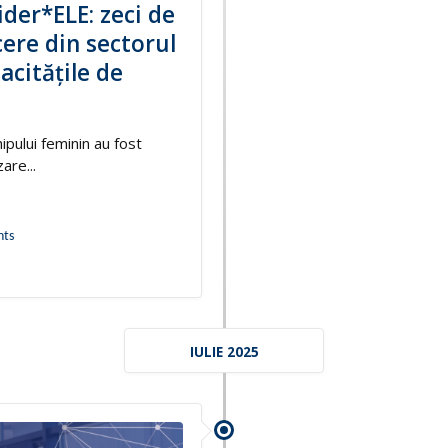
der*ELE: zeci de
ere din sectorul
acitățile de
ipului feminin au fost
are...
ts
IULIE 2025