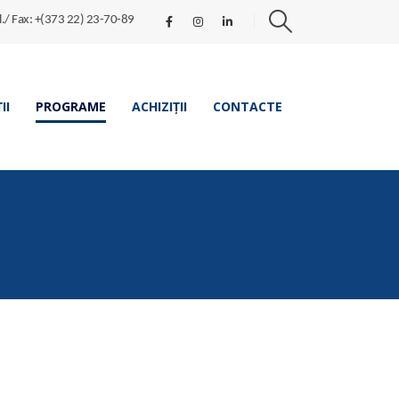
l./ Fax: +(373 22) 23-70-89
II
PROGRAME
ACHIZIȚII
CONTACTE