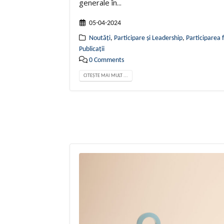
generale în...
05-04-2024
Noutăți
,
Participare și Leadership
,
Participarea f
Publicații
0 Comments
CITEȘTE MAI MULT ...