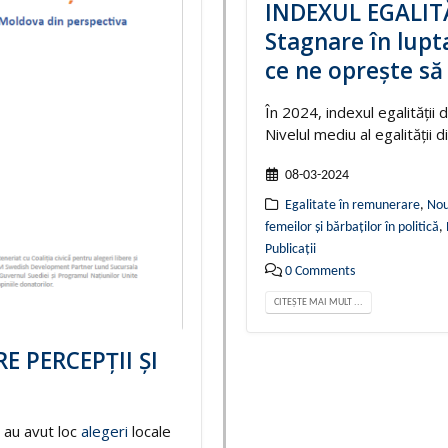
INDEXUL EGALITĂ
Stagnare în lupt
ce ne oprește s
În 2024, indexul egalități
Nivelul mediu al egalității di
08-03-2024
Egalitate în remunerare
,
Nou
femeilor și bărbaților în politică
,
Publicații
0 Comments
CITEȘTE MAI MULT ...
E PERCEPȚII ȘI
 au avut loc
alegeri
locale