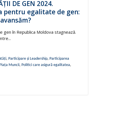
ȚII DE GEN 2024.
a pentru egalitate de gen:
ă avansăm?
i de gen în Republica Moldova stagnează.
ntre...
tăți
,
Participare și Leadership
,
Participarea
Piața Muncii
,
Politici care asigură egalitatea
,