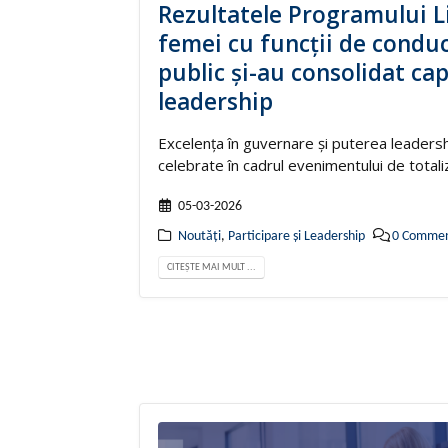
Rezultatele Programului Li
femei cu funcții de conduc
public și-au consolidat cap
leadership
Excelența în guvernare și puterea leadersh
celebrate în cadrul evenimentului de totaliz
05-03-2026
Noutăți
,
Participare și Leadership
0 Commen
CITEȘTE MAI MULT ...