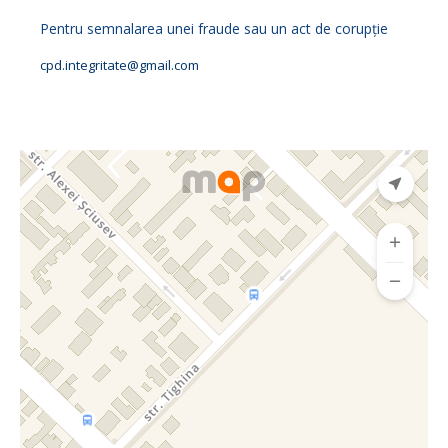
Pentru semnalarea unei fraude sau un act de corupţie
cpd.integritate@gmail.com