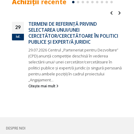
Achiziții
recente
ă
TERMENI DE REFERINȚĂ PRIVIND
29
SELECTAREA UNUI/UNEI
CERCETĂTOR/CERCETĂTOARE ÎN POLITICI
iul.
PUBLICE ȘI EXPERT/Ă JURIDIC
29.07.2026 Centrul „Parteneriat pentru Dezvoltare”
(CPD) anunță competiție deschisă în vederea
n
selectării unui/ unei cercetător/cercetătoare în
politici publice și expert/ă juridic (o singură persoană
pentru ambele poziții) în cadrul proiectului
„Angajament...
Citește mai mult
DESPRE NOI