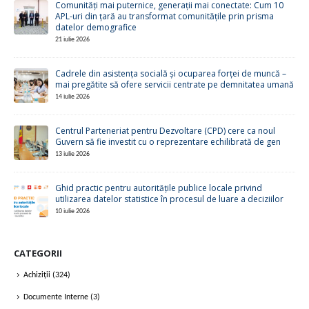
APL-uri din țară au transformat comunitățile prin prisma
datelor demografice
21 iulie 2026
Cadrele din asistența socială și ocuparea forței de muncă –
mai pregătite să ofere servicii centrate pe demnitatea umană
14 iulie 2026
Centrul Parteneriat pentru Dezvoltare (CPD) cere ca noul
Guvern să fie investit cu o reprezentare echilibrată de gen
13 iulie 2026
Ghid practic pentru autoritățile publice locale privind
utilizarea datelor statistice în procesul de luare a deciziilor
10 iulie 2026
CATEGORII
Achiziții
(324)
Documente Interne
(3)
Egalitate în remunerare
(46)