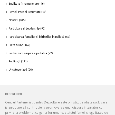
Femei, Pace și Securitate
(19)
Noutăți
(345)
Participare și Leadership
(92)
Participarea femeilor și bărbaților în politică
(57)
Piața Muncii
(67)
Politici care asigură egalitatea
(72)
Publicații
(191)
Uncategorized
(20)
DESPRE NOI
Centrul Parteneriat pentru Dezvoltare este o instituție obștească, care
își propune să contribuie la promovarea unui discurs integrator cu
privire la problematica genurilor umane, statutul femeii și egalitatea de
șanse pentru femei și bărbați.