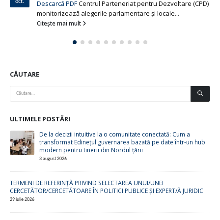
iul.
Frumuşica, com....
Citește mai mult
CĂUTARE
ULTIMELE POSTĂRI
De la decizii intuitive la o comunitate conectată: Cum a
transformat Edinețul guvernarea bazată pe date într-un hub
modern pentru tinerii din Nordul țării
3 august 2026
TERMENI DE REFERINȚĂ PRIVIND SELECTAREA UNUI/UNEI
CERCETĂTOR/CERCETĂTOARE ÎN POLITICI PUBLICE ȘI EXPERT/Ă JURIDIC
29 iulie 2026
Comunități mai puternice, generații mai conectate: Cum 10