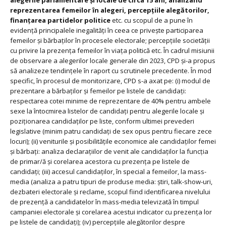
reprezentarea femeilor în alegeri, percepțiile alegătorilor,
finanțarea partidelor politice
etc. cu scopul de a pune în
evidență principalele inegalități în ceea ce privește participarea
femeilor și bărbaților în procesele electorale; percepțiile societății
cu privire la prezența femeilor în viața politică etc. În cadrul misiunii
de observare a alegerilor locale generale din 2023, CPD și-a propus
să analizeze tendințele în raport cu scrutinele precedente. În mod
specific, în procesul de monitorizare, CPD s-a axat pe: (i) modul de
prezentare a bărbaților și femeilor pe listele de candidați:
respectarea cotei minime de reprezentare de 40% pentru ambele
sexe la întocmirea listelor de candidați pentru alegerile locale și
poziționarea candidaților pe liste, conform ultimei prevederi
legislative (minim patru candidați de sex opus pentru fiecare zece
locuri); (ii) veniturile și posibilitățile economice ale candidaților femei
și bărbați: analiza declarațiilor de venit ale candidaților la funcția
de primar/ă și corelarea acestora cu prezența pe listele de
candidați; (iii) accesul candidaților, în special a femeilor, la mass-
media (analiza a patru tipuri de produse media: știri, talk-show-uri,
dezbateri electorale și reclame, scopul fiind identificarea nivelului
de prezență a candidatelor în mass-media televizată în timpul
campaniei electorale și corelarea acestui indicator cu prezența lor
pe listele de candidați); (iv) percepțiile alegătorilor despre