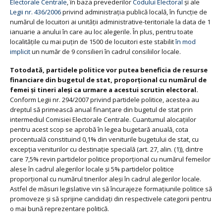
Electorale Centrale
, în baza prevederilor
Codului Electoral
și ale
Legii nr. 436/2006
privind administrația publică locală, în funcție de
numărul de locuitori ai unității administrative-teritoriale la data de 1
ianuarie a anului în care au loc alegerile. În plus, pentru toate
localitățile cu mai puțin de 1500 de locuitori este stabilit
în mod
implicit
un număr de 9 consilieri în cadrul consiliilor locale.
Totodată, partidele politice vor putea beneficia de resurse
financiare din bugetul de stat, proporțional cu numărul de
femei și tineri aleși ca urmare a acestui scrutin electoral.
Conform Legii nr. 294/2007 privind partidele politice, acestea au
dreptul să primească anual finanțare din bugetul de stat prin
intermediul Comisiei Electorale Centrale. Cuantumul alocațiilor
pentru acest scop se aprobă în legea bugetară anuală, cota
procentuală constituind 0,1% din veniturile bugetului de stat, cu
excepţia veniturilor cu destinaţie specială (art. 27, alin. (1)), dintre
care 7,5% revin partidelor politice proporțional cu numărul femeilor
alese în cadrul alegerilor locale și 5% partidelor politice
proporțional cu numărul tinerilor aleși în cadrul alegerilor locale.
Astfel de măsuri legislative vin să încurajeze formațiunile politice să
promoveze și să sprijine candidați din respectivele categorii pentru
o mai bună reprezentare politică.