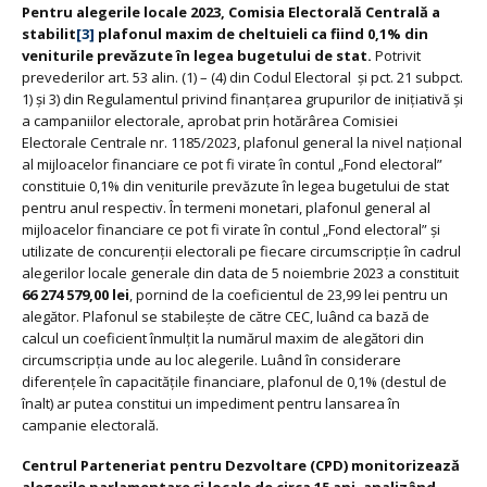
Pentru alegerile locale 2023, Comisia Electorală Centrală a
stabilit
[3]
plafonul maxim de cheltuieli ca fiind 0,1% din
veniturile prevăzute în legea bugetului de stat.
Potrivit
prevederilor art. 53 alin. (1) – (4) din Codul Electoral și pct. 21 subpct.
1) și 3) din Regulamentul privind finanțarea grupurilor de inițiativă și
a campaniilor electorale, aprobat prin hotărârea Comisiei
Electorale Centrale nr. 1185/2023, plafonul general la nivel național
al mijloacelor financiare ce pot fi virate în contul „Fond electoral”
constituie 0,1% din veniturile prevăzute în legea bugetului de stat
pentru anul respectiv. În termeni monetari, plafonul general al
mijloacelor financiare ce pot fi virate în contul „Fond electoral” și
utilizate de concurenții electorali pe fiecare circumscripție în cadrul
alegerilor locale generale din data de 5 noiembrie 2023 a constituit
66 274 579,00 lei
, pornind de la coeficientul de 23,99 lei pentru un
alegător. Plafonul se stabilește de către CEC, luând ca bază de
calcul un coeficient înmulțit la numărul maxim de alegători din
circumscripția unde au loc alegerile. Luând în considerare
diferențele în capacitățile financiare, plafonul de 0,1% (destul de
înalt) ar putea constitui un impediment pentru lansarea în
campanie electorală.
Centrul Parteneriat pentru Dezvoltare (CPD) monitorizează
alegerile parlamentare și locale de circa 15 ani, analizând