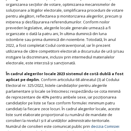
organizarea secțiilor de votare, optimizarea mecanismelor de
soluționare a litigiilor electorale, simplificarea procedurii de votare
pentru alegători, reflectarea și monitorizarea alegerilor, precum și
inițierea și desfășurarea referendumurilor. Conform noilor
prevederi legislative, alegerile locale generale urmează a fi
organizate o dată la patru ani, în ultima duminică din luna
octombrie sau prima duminică din noiembrie. Totodată, în anul
2022, a fost completat Codul contravențional, iar în prezent
utilizarea de către competitorii electorali a discursului de ură și/sau
instigare la discriminare, inclusiv prin intermediul materialelor
electorale, este interzisă și sancționată.
În cadrul alegerilor locale 2023 sistemul de cotă dublă a fost
aplicat pe deplin.
Conform articolului 68 alineatul (3) al Codului
Electoral nr. 325/2022, listele candidaților pentru alegerile
parlamentare și locale se întocmesc respectându-se cota minimă
de reprezentare de 40% pentru ambele sexe, iar poziționarea
candidaților pe liste se face conform formulei: minimum patru
candidați la fiecare zece locuri. În cadrul alegerilor locale, aceste
liste sunt elaborate proporțional cu numărul de mandate de
consilieri la nivelul I și II al unităților administrativ-teritoriale.
Numărul de consilieri este comunicat public prin
decizia Comisiei