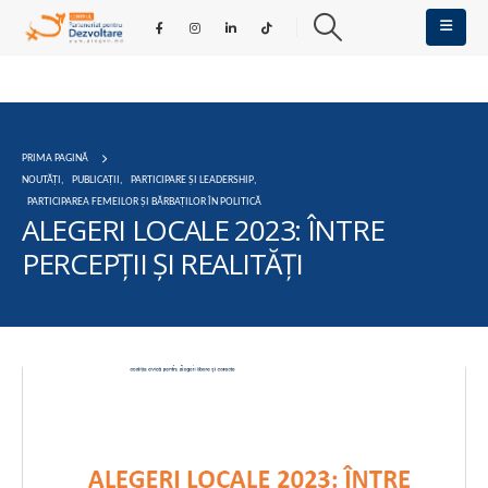
PRIMA PAGINĂ
NOUTĂȚI
,
PUBLICAȚII
,
PARTICIPARE ȘI LEADERSHIP
,
PARTICIPAREA FEMEILOR ȘI BĂRBAȚILOR ÎN POLITICĂ
ALEGERI LOCALE 2023: ÎNTRE
PERCEPȚII ȘI REALITĂȚI