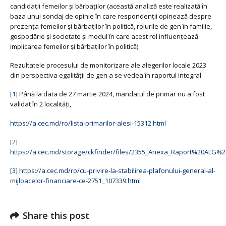
candidații femeilor și bărbaților (această analiză este realizată în
baza unui sondaj de opinie în care respondenții opinează despre
prezența femeilor și bărbaților în politică, rolurile de gen în familie,
gospodărie și societate și modul în care acest rol influențează
implicarea femeilor și bărbaților în politică).
Rezultatele procesului de monitorizare ale alegerilor locale 2023
din perspectiva egalității de gen a se vedea în raportul integral.
[1]
Până la data de 27 martie 2024, mandatul de primar nu a fost
validat în 2 localități,
https://a.cec.md/ro/lista-primarilor-alesi-15312.html
[2]
https://a.cec.md/storage/ckfinder/files/2355_Anexa_Raport%20ALG
[3]
https://a.cec.md/ro/cu-privire-la-stabilirea-plafonului-general-al-
mijloacelor-financiare-ce-2751_107339.html
Share this post