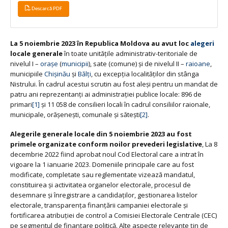
Descarcă PDF
La 5 noiembrie 2023 în Republica Moldova au avut loc
alegeri
locale generale
în toate unitățile administrativ-teritoriale de
nivelul I –
orașe
(
municipii
), sate (comune) și de nivelul II –
raioane
,
municipiile
Chișinău
și
Bălți
, cu excepția localităților din stânga
Nistrului. În cadrul acestui scrutin au fost aleși pentru un mandat de
patru ani reprezentanți ai administrației publice locale: 896 de
primari
[1]
și 11 058 de consilieri locali în cadrul consiliilor raionale,
municipale, orășenești, comunale și sătești
[2]
.
Alegerile generale locale din 5 noiembrie 2023 au fost
primele organizate conform noilor prevederi legislative
, La 8
decembrie 2022 fiind aprobat noul Cod Electoral care a intrat în
vigoare la 1 ianuarie 2023. Domeniile principale care au fost
modificate, completate sau reglementate vizează mandatul,
constituirea și activitatea organelor electorale, procesul de
desemnare și înregistrare a candidaților, gestionarea listelor
electorale, transparența finanțării campaniei electorale și
fortificarea atribuției de control a Comisiei Electorale Centrale (CEC)
pe segmentul de finanțare politică. Alte aspecte relevante țin de