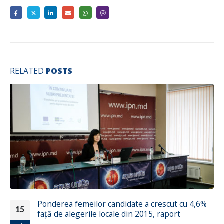
RELATED
POSTS
Solidaritate între generaţii!
30
Când vorbim de echipa „Eu şi comunitatea mea” din s.