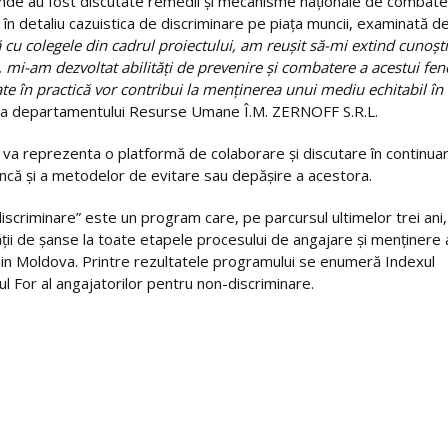
, unde au fost discutate remedii şi mecanisme naţionale de combate
ă în detaliu cazuistica de discriminare pe piaţa muncii, examinată d
ă cu colegele din cadrul proiectului, am reușit să-mi extind cunoșt
 mi-am dezvoltat abilități de prevenire și combatere a acestui fe
cate în practică vor contribui la menținerea unui mediu echitabil în
ă a departamentului Resurse Umane Î.M. ZERNOFF S.R.L.
re va reprezenta o platformă de colaborare și discutare în continua
muncă și a metodelor de evitare sau depășire a acestora.
scriminare” este un program care, pe parcursul ultimelor trei ani,
ății de șanse la toate etapele procesului de angajare și menținere 
din Moldova. Printre rezultatele programului se enumeră Indexul
ul For al angajatorilor pentru non-discriminare.