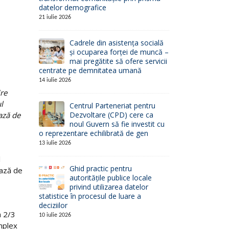
datelor demografice
21 iulie 2026
Cadrele din asistența socială
și ocuparea forței de muncă –
mai pregătite să ofere servicii
centrate pe demnitatea umană
14 iulie 2026
ire
l
Centrul Parteneriat pentru
ază de
Dezvoltare (CPD) cere ca
noul Guvern să fie investit cu
o reprezentare echilibrată de gen
13 iulie 2026
l
Ghid practic pentru
bază de
autoritățile publice locale
privind utilizarea datelor
statistice în procesul de luare a
deciziilor
a 2/3
10 iulie 2026
mplex