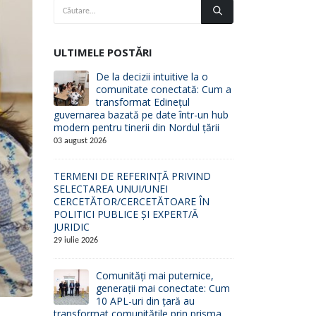
ULTIMELE POSTĂRI
De la decizii intuitive la o
comunitate conectată: Cum a
transformat Edinețul
guvernarea bazată pe date într-un hub
modern pentru tinerii din Nordul țării
03 august 2026
TERMENI DE REFERINȚĂ PRIVIND
SELECTAREA UNUI/UNEI
CERCETĂTOR/CERCETĂTOARE ÎN
POLITICI PUBLICE ȘI EXPERT/Ă
JURIDIC
29 iulie 2026
Comunități mai puternice,
generații mai conectate: Cum
10 APL-uri din țară au
transformat comunitățile prin prisma