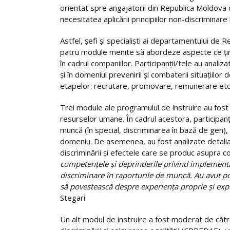
orientat spre angajatorii din Republica Moldova cu
necesitatea aplicării principiilor non-discriminare
Astfel, șefi și specialiști ai departamentului de
patru module menite să abordeze aspecte ce țin 
în cadrul companiilor. Participanții/tele au analiz
și în domeniul prevenirii şi combaterii situaţiilo
etapelor: recrutare, promovare, remunerare etc
Trei module ale programului de instruire au fo
resurselor umane. În cadrul acestora, participanții
muncă (în special, discriminarea în bază de gen), 
domeniu. De asemenea, au fost analizate detaliat
discriminării şi efectele care se produc asupra co
competențele și deprinderile privind implementar
discriminare în raporturile de muncă. Au avut pos
să povestească despre experiența proprie și exp
Stegari.
Un alt modul de instruire a fost moderat de către