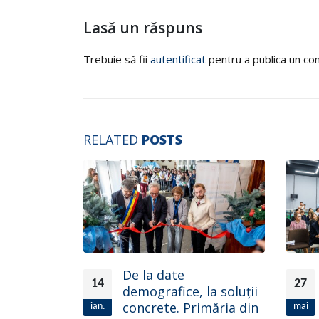
Lasă un răspuns
Trebuie să fii
autentificat
pentru a publica un co
RELATED
POSTS
S-a tras linia
27
24
la soluții
programului „Cetățeni
măria din
activi. Comunități
mai
sept.