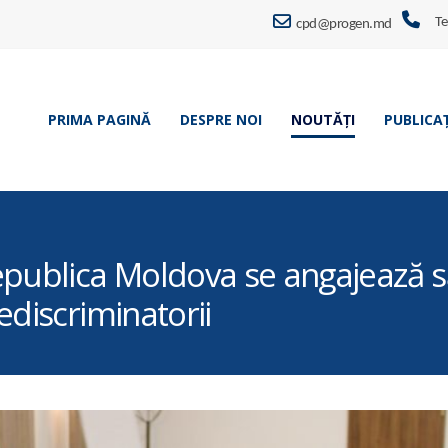
Te
cpd@progen.md
PRIMA PAGINĂ
DESPRE NOI
NOUTĂȚI
PUBLICAȚ
publica Moldova se angajează să
ediscriminatorii