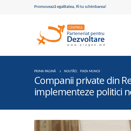
Promovează egalitatea, fii tu schimbarea!
PRIMA PAGINĂ
NOUTĂȚI
,
PIAȚA MUNCII
Companii private din Re
implementeze politici n