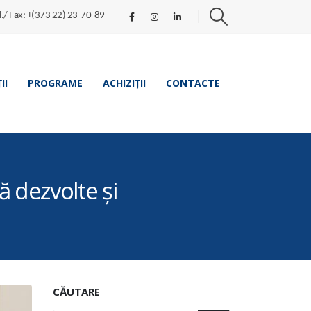
l./ Fax: +(373 22) 23-70-89
II
PROGRAME
ACHIZIȚII
CONTACTE
 dezvolte și
CĂUTARE