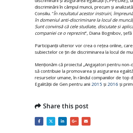
discriminării şi asigurarea egalităţii (CPPEDAE)
discriminării în câmpul muncii, precum și analizat
Consiliu. ”
În rezultatul acestor instruiri, împreun
în domeniul anti-discriminare la locul de muncă,
Sunt convinsă că cele studiate, discutate si apli
companiei ce o reprezint
”, Diana Bognibov, șef
Participanții ulterior vor crea o rețea online, ca
subiectelor ce țin de discriminarea la locul de 
Menționăm că proiectul „Angajatori pentru non-di
să contribuie la promovarea și asigurarea egalit
resurselor umane, în rândul companiilor de top 
Egalității de Gen pentru anii
2015
și
2016
și prim
Share this post