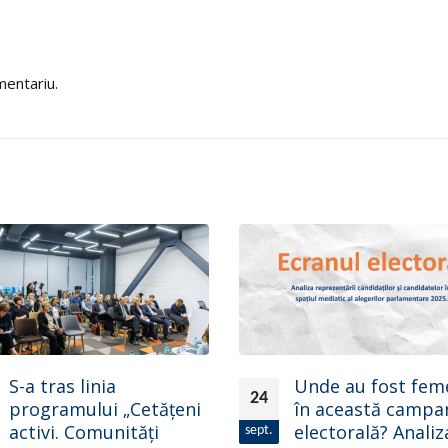
mentariu.
Unde au fost femeile
Efectul îndelungat
25
în această campanie
crizei pandemice
electorală? Analiza CPD
asupra persoanel
iul.