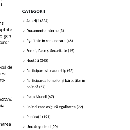
nd
CATEGORII
Achiziții
(324)
ns
doptate
Documente Interne
(3)
de gen
turor
Egalitate în remunerare
(46)
Femei, Pace și Securitate
(19)
Noutăți
(345)
ocul de
Participare și Leadership
(92)
cest
ti-
Participarea femeilor și bărbaților în
politică
(57)
Piața Muncii
(67)
ctorii,
hia
Politici care asigură egalitatea
(72)
Publicații
(191)
inarea
Uncategorized
(20)