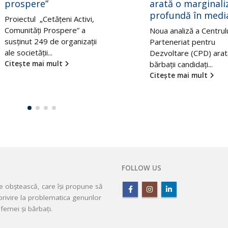
arată o marginalizare
dizabilități s-a re
profundă în media
cel mai mult după
ani de la declanș
Noua analiză a Centrului
pandemiei
Parteneriat pentru
Dezvoltare (CPD) arată că
Efectul îndelungat al cr
bărbații candidați...
pandemice asupra
Citește mai mult
persoanelor cu dizabili
a resimțit cel...
Citește mai mult
FOLLOW US
ie obștească, care își propune să
rivire la problematica genurilor
femei și bărbați.