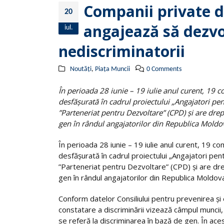
Companii private d
20
angajează să dezvo
iul.
nediscriminatorii
Noutăți
,
Piața Muncii
0 Comments
În perioada 28 iunie – 19 iulie anul curent, 19 co
desfășurată în cadrul proiectului „Angajatori pe
”Parteneriat pentru Dezvoltare” (CPD) și are drep
gen în rândul angajatorilor din Republica Moldo
În perioada 28 iunie – 19 iulie anul curent, 19 com
desfășurată în cadrul proiectului „Angajatori pe
”Parteneriat pentru Dezvoltare” (CPD) și are drep
gen în rândul angajatorilor din Republica Moldov
Conform datelor Consiliului pentru prevenirea și el
constatare a discriminării vizează câmpul muncii,
se referă la discriminarea în bază de gen. În ac