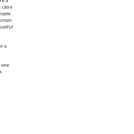
re a
e către
ințele
nomen.
 cadrul
re a
 vine
a