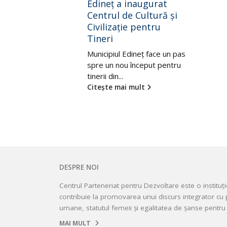
ugurat
prospere”
ltură și
Proiectul „Cetățeni Activi,
ntru
Comunități Prospere” a
susținut 249 de organizații
ale societății...
ț face un pas
Citește mai mult
eput pentru
t
DESPRE NOI
Centrul Parteneriat pentru Dezvoltare este o instituț
contribuie la promovarea unui discurs integrator cu p
umane, statutul femeii și egalitatea de șanse pentru 