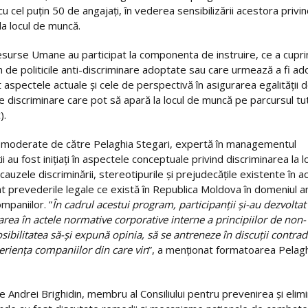
 cel puțin 50 de angajați, în vederea sensibilizării acestora privi
 la locul de muncă.
 Resurse Umane au participat la componenta de instruire, ce a cupri
de politicile anti-discriminare adoptate sau care urmează a fi a
at aspectele actuale și cele de perspectivă în asigurarea egalității 
r de discriminare care pot să apară la locul de muncă pe parcursul tu
).
st moderate de către Pelaghia Stegari, expertă în managementul
 au fost inițiați în aspectele conceptuale privind discriminarea la l
cauzele discriminării, stereotipurile și prejudecățile existente în a
 prevederile legale ce există în Republica Moldova în domeniul an
mpaniilor. ”
În cadrul acestui program, participanții și-au dezvoltat
ea în actele normative corporative interne a principiilor de non-
ibilitatea să-şi expună opinia, să se antreneze în discuții contradi
eriența companiilor din care vin
”, a menționat formatoarea Pelag
 Andrei Brighidin, membru al Consiliului pentru prevenirea şi elim