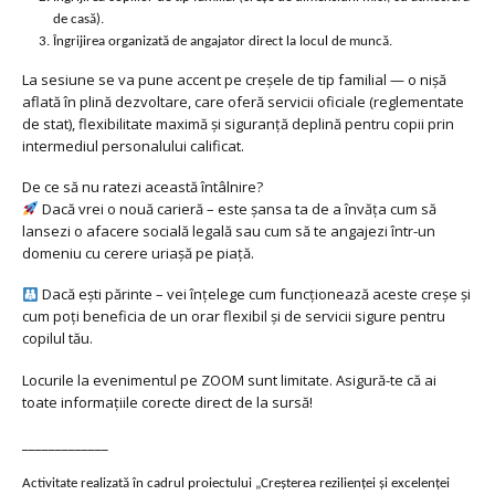
de casă).
Îngrijirea organizată de angajator direct la locul de muncă.
La sesiune se va pune accent pe creșele de tip familial — o nișă
aflată în plină dezvoltare, care oferă servicii oficiale (reglementate
de stat), flexibilitate maximă și siguranță deplină pentru copii prin
intermediul personalului calificat.
De ce să nu ratezi această întâlnire?
Dacă vrei o nouă carieră – este șansa ta de a învăța cum să
lansezi o afacere socială legală sau cum să te angajezi într-un
domeniu cu cerere uriașă pe piață.
Dacă ești părinte – vei înțelege cum funcționează aceste creșe și
cum poți beneficia de un orar flexibil și de servicii sigure pentru
copilul tău.
Locurile la evenimentul pe ZOOM sunt limitate. Asigură-te că ai
toate informațiile corecte direct de la sursă!
_____________
Activitate realizată în cadrul proiectului „Creșterea rezilienței și excelenței