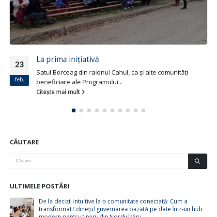
La prima iniţiativă
23
Satul Borceag din raionul Cahul, ca şi alte comunităţi
feb.
beneficiare ale Programului...
Citește mai mult
CĂUTARE
ULTIMELE POSTĂRI
De la decizii intuitive la o comunitate conectată: Cum a
transformat Edinețul guvernarea bazată pe date într-un hub
modern pentru tinerii din Nordul țării