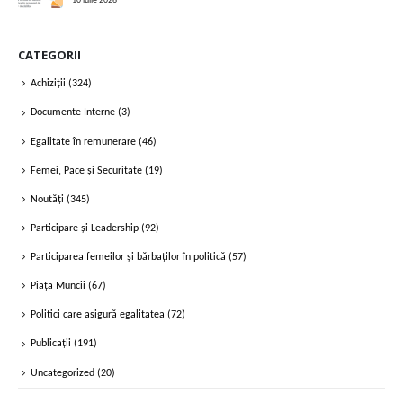
10 iulie 2026
CATEGORII
Achiziții
(324)
Documente Interne
(3)
Egalitate în remunerare
(46)
Femei, Pace și Securitate
(19)
Noutăți
(345)
Participare și Leadership
(92)
Participarea femeilor și bărbaților în politică
(57)
Piața Muncii
(67)
Politici care asigură egalitatea
(72)
Publicații
(191)
Uncategorized
(20)