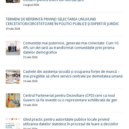
3 august 2026
TERMENI DE REFERINȚĂ PRIVIND SELECTAREA UNUI/UNEI
CERCETĂTOR/CERCETĂTOARE ÎN POLITICI PUBLICE ȘI EXPERT/Ă JURIDIC
29 iulie 2026
Comunități mai puternice, generații mai conectate: Cum 10
APL-uri din țară au transformat comunitățile prin prisma
datelor demografice
21 iulie 2026
Cadrele din asistența socială și ocuparea forței de muncă –
mai pregătite să ofere servicii centrate pe demnitatea umană
14 iulie 2026
Centrul Parteneriat pentru Dezvoltare (CPD) cere ca noul
Guvern să fie investit cu o reprezentare echilibrată de gen
13 iulie 2026
Ghid practic pentru autoritățile publice locale privind
utilizarea datelor statistice în procesul de luare a deciziilor