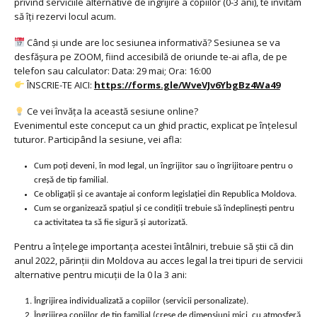
privind serviciile alternative de îngrijire a copiilor (0-3 ani), te invităm
să îți rezervi locul acum.
Când și unde are loc sesiunea informativă? Sesiunea se va
desfășura pe ZOOM, fiind accesibilă de oriunde te-ai afla, de pe
telefon sau calculator: Data: 29 mai; Ora: 16:00
ÎNSCRIE-TE AICI:
https://forms.gle/WveVJv6YbgBz4Wa49
Ce vei învăța la această sesiune online?
Evenimentul este conceput ca un ghid practic, explicat pe înțelesul
tuturor. Participând la sesiune, vei afla:
Cum poți deveni, în mod legal, un îngrijitor sau o îngrijitoare pentru o
creșă de tip familial.
Ce obligații și ce avantaje ai conform legislației din Republica Moldova.
Cum se organizează spațiul și ce condiții trebuie să îndeplinești pentru
ca activitatea ta să fie sigură și autorizată.
Pentru a înțelege importanța acestei întâlniri, trebuie să știi că din
anul 2022, părinții din Moldova au acces legal la trei tipuri de servicii
alternative pentru micuții de la 0 la 3 ani:
Îngrijirea individualizată a copiilor (servicii personalizate).
Îngrijirea copiilor de tip familial (creșe de dimensiuni mici, cu atmosferă