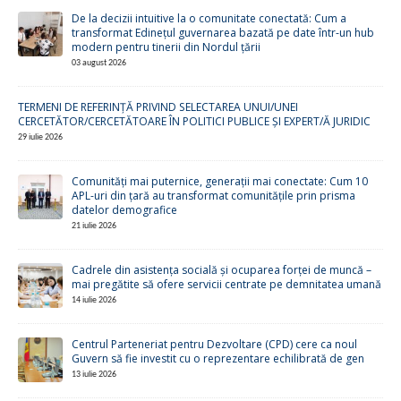
De la decizii intuitive la o comunitate conectată: Cum a
transformat Edinețul guvernarea bazată pe date într-un hub
modern pentru tinerii din Nordul țării
03 august 2026
TERMENI DE REFERINȚĂ PRIVIND SELECTAREA UNUI/UNEI
CERCETĂTOR/CERCETĂTOARE ÎN POLITICI PUBLICE ȘI EXPERT/Ă JURIDIC
29 iulie 2026
Comunități mai puternice, generații mai conectate: Cum 10
APL-uri din țară au transformat comunitățile prin prisma
datelor demografice
21 iulie 2026
Cadrele din asistența socială și ocuparea forței de muncă –
mai pregătite să ofere servicii centrate pe demnitatea umană
14 iulie 2026
Centrul Parteneriat pentru Dezvoltare (CPD) cere ca noul
Guvern să fie investit cu o reprezentare echilibrată de gen
13 iulie 2026