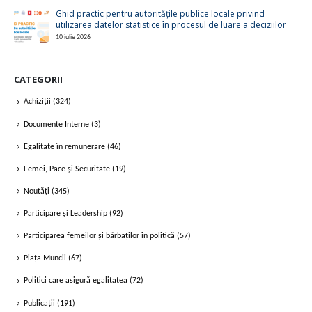
Ghid practic pentru autoritățile publice locale privind
utilizarea datelor statistice în procesul de luare a deciziilor
10 iulie 2026
CATEGORII
Achiziții
(324)
Documente Interne
(3)
Egalitate în remunerare
(46)
Femei, Pace și Securitate
(19)
Noutăți
(345)
Participare și Leadership
(92)
Participarea femeilor și bărbaților în politică
(57)
Piața Muncii
(67)
Politici care asigură egalitatea
(72)
Publicații
(191)