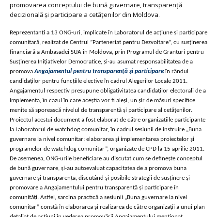
promovarea conceptului de bună guvernare, transparență
decizională și participare a cetățenilor din Moldova.
Reprezentanți a 13 ONG-uri, implicate în Laboratorul de acțiune și participare
comunitară, realizat de Centrul ”Parteneriat pentru Dezvoltare”, cu susţinerea
financiară a Ambasadei SUA în Moldova, prin Programul de Granturi pentru
Susţinerea Iniţiativelor Democratice, și-au asumat responsabilitatea de a
promova
Angajamentul pentru transparenţă şi participare
în rândul
candidaților pentru funcțiile elective în cadrul Alegerilor Locale 2011.
Angajamentul respectiv presupune obligativitatea candidaţilor electorali de a
implementa, în cazul în care aceştia vor fi aleşi, un şir de măsuri specifice
menite să sporească nivelul de transparenţă şi participare al cetăţenilor.
Proiectul acestui document a fost elaborat de către organizațiile participante
la Laboratorul de watchdog comunitar, în cadrul sesiunii de instruire „Buna
guvernare la nivel comunitar: elaborarea şi implementarea proiectelor şi
programelor de watchdog comunitar”, organizate de CPD la 15 aprilie 2011.
De asemenea, ONG-urile beneficiare au discutat cum se definește conceptul
de bună guvernare, și-au autoevaluat capacitatea de a promova buna
guvernare și transparența, discutând și posibile strategii de susținere și
promovare a Angajamentului pentru transparență și participare în
comunități. Astfel, sarcina practică a sesiunii „Buna guvernare la nivel
comunitar” constă în elaborarea și realizarea de către organizații a unui plan
detaliat de acțiuni în vederea promovării Angajamentului menționat.