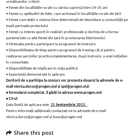
următoarelor criterii:
• Femei din localitățile rurale cu vârsta cuprinsă între 24-35 ani
• Femei cu aptitudini de lider, care activează în localităţile rurale ale ţării
• Femei care dețin o viziune bine determinată de dezvoltare a comunității pe
toată perioada proiectului
• Femei cu interes sporit în realizări profesionale şi dorinţa de a forma
parteneriate cu alte femei din ţară în promovarea liderismului;
• Motivaţia pentru participare la programul de instruire;
• Disponibilitatea de timp pentru programul de traning cât şi pentru
realizarea sarcinilor practice,implementarea, după instruire, a unei iniţiative
în comunitate.
• Disponibilitate de implicare în viața politică
• Experiență demonstrată în aplicare.
Doritorii de a participa la concurs vor prezenta dosarul la adresele de e-
mail viorica.doros@progen.md şi cpd@progen.md:
• formularul completat, îl găsiți la adresa www.progen.md
• CV-ul
Data limită de aplicare este
21 Septembrie 2012.
Pentru Informații adiționale contactați-ne la adresele de e-mail
viorica.doros@progen.md şi buzu@progen.md
Share this post