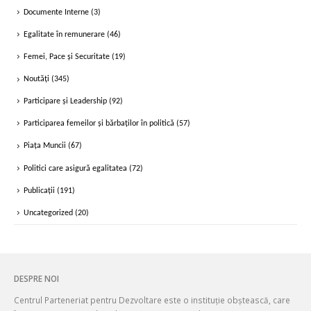
Documente Interne
(3)
Egalitate în remunerare
(46)
Femei, Pace și Securitate
(19)
Noutăți
(345)
Participare și Leadership
(92)
Participarea femeilor și bărbaților în politică
(57)
Piața Muncii
(67)
Politici care asigură egalitatea
(72)
Publicații
(191)
Uncategorized
(20)
DESPRE NOI
Centrul Parteneriat pentru Dezvoltare este o instituție obștească, care