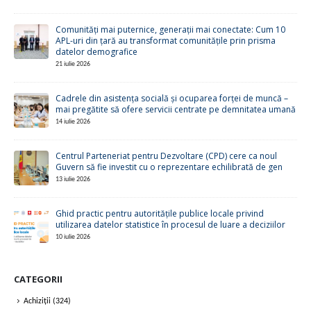
Comunități mai puternice, generații mai conectate: Cum 10
APL-uri din țară au transformat comunitățile prin prisma
datelor demografice
21 iulie 2026
Cadrele din asistența socială și ocuparea forței de muncă –
mai pregătite să ofere servicii centrate pe demnitatea umană
14 iulie 2026
Centrul Parteneriat pentru Dezvoltare (CPD) cere ca noul
Guvern să fie investit cu o reprezentare echilibrată de gen
13 iulie 2026
Ghid practic pentru autoritățile publice locale privind
utilizarea datelor statistice în procesul de luare a deciziilor
10 iulie 2026
CATEGORII
Achiziții
(324)