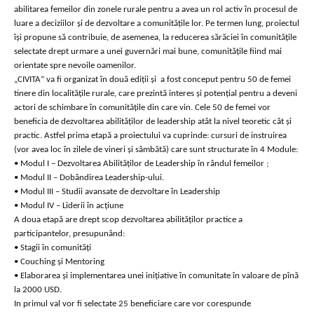
abilitarea femeilor din zonele rurale pentru a avea un rol activ în procesul de
luare a deciziilor şi de dezvoltare a comunităţile lor. Pe termen lung, proiectul
îşi propune să contribuie, de asemenea, la reducerea sărăciei în comunităţile
selectate drept urmare a unei guvernări mai bune, comunitățile fiind mai
orientate spre nevoile oamenilor.
„CIVITA” va fi organizat în două ediții şi a fost conceput pentru 50 de femei
tinere din localitățile rurale, care prezintă interes şi potenţial pentru a deveni
actori de schimbare în comunitățile din care vin. Cele 50 de femei vor
beneficia de dezvoltarea abilităților de leadership atât la nivel teoretic cât şi
practic. Astfel prima etapă a proiectului va cuprinde: cursuri de instruirea
(vor avea loc în zilele de vineri şi sâmbătă) care sunt structurate în 4 Module:
• Modul I – Dezvoltarea Abilităților de Leadership în rândul femeilor ;
• Modul II – Dobândirea Leadership-ului.
• Modul III – Studii avansate de dezvoltare în Leadership
• Modul IV – Liderii în acțiune
A doua etapă are drept scop dezvoltarea abilităților practice a
participantelor, presupunând:
• Stagii în comunități
• Couching şi Mentoring
• Elaborarea şi implementarea unei inițiative în comunitate în valoare de pînă
la 2000 USD.
In primul val vor fi selectate 25 beneficiare care vor corespunde