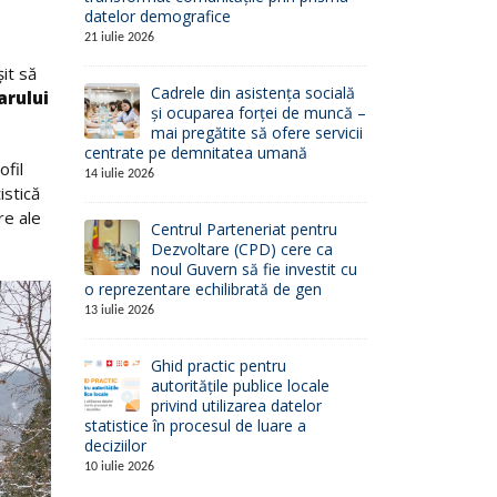
datelor demografice
21 iulie 2026
șit să
Cadrele din asistența socială
arului
și ocuparea forței de muncă –
mai pregătite să ofere servicii
centrate pe demnitatea umană
ofil
14 iulie 2026
istică
re ale
Centrul Parteneriat pentru
Dezvoltare (CPD) cere ca
noul Guvern să fie investit cu
o reprezentare echilibrată de gen
13 iulie 2026
Ghid practic pentru
autoritățile publice locale
privind utilizarea datelor
statistice în procesul de luare a
deciziilor
10 iulie 2026