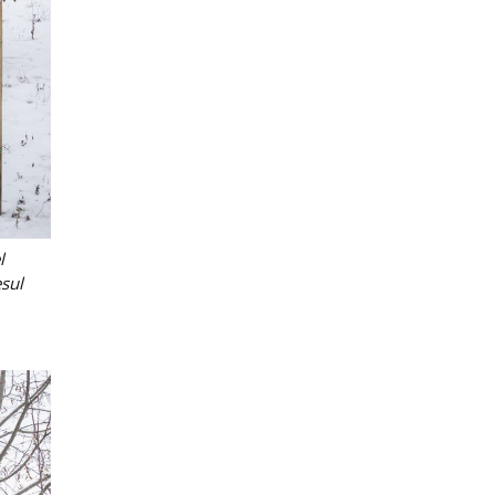
l
esul