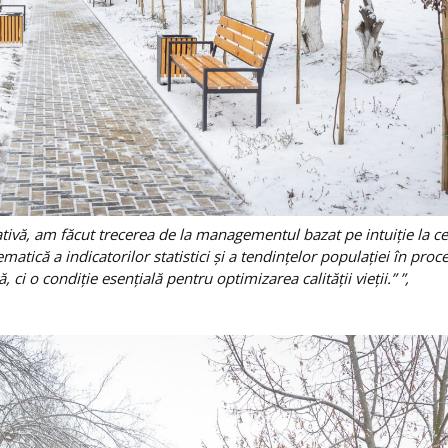
iativă, am făcut trecerea de la managementul bazat pe intuiție la ce
tică a indicatorilor statistici și a tendințelor populației în proc
ci o condiție esențială pentru optimizarea calității vieții.” ”,