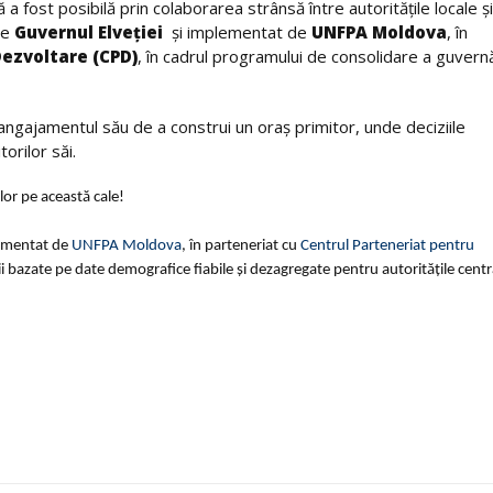
 fost posibilă prin colaborarea strânsă între autoritățile locale și
 de
Guvernul Elveției
și implementat de
UNFPA Moldova
, în
Dezvoltare (CPD)
, în cadrul programului de consolidare a guvernă
angajamentul său de a construi un oraș primitor, unde deciziile
orilor săi.
or pe această cale!
lementat de
UNFPA Moldova
, în parteneriat cu
Centrul Parteneriat pentru
i bazate pe date demografice fiabile și dezagregate pentru autoritățile centra