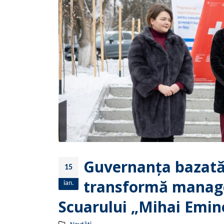
Guvernanța bazată 
15
transformă manage
ian.
Scuarului „Mihai Emin