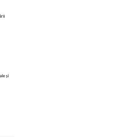
rii
le și