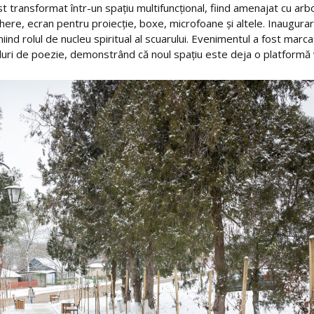
t transformat într-un spațiu multifuncțional, fiind amenajat cu arbo
here, ecran pentru proiecție, boxe, microfoane și altele. Inaugura
iniind rolul de nucleu spiritual al scuarului. Evenimentul a fost marca
luri de poezie, demonstrând că noul spațiu este deja o platformă 