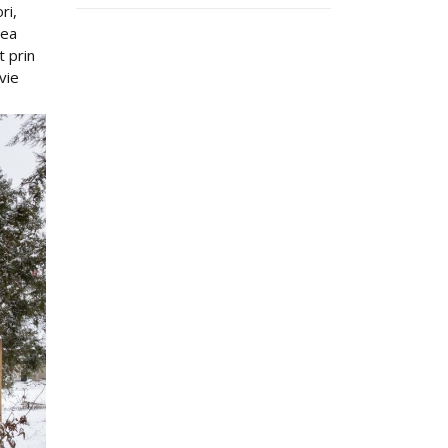
ri,
rea
t prin
vie