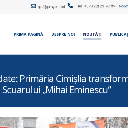
Tel: +(373 22) 23-70-89
Noi c
cpd@progen.md
PRIMA PAGINĂ
DESPRE NOI
NOUTĂȚI
PUBLICAȚ
date: Primăria Cimișlia transf
 Scuarului „Mihai Eminescu”