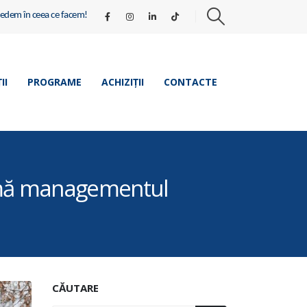
redem în ceea ce facem!
II
PROGRAME
ACHIZIȚII
CONTACTE
ormă managementul
CĂUTARE