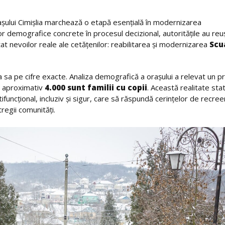
 orașului Cimișlia marchează o etapă esențială în modernizarea
elor demografice concrete în procesul decizional, autoritățile au reu
at nevoilor reale ale cetățenilor: reabilitarea și modernizarea
Scu
sa pe cifre exacte. Analiza demografică a orașului a relevat un pr
, aproximativ
4.000 sunt familii cu copii
. Această realitate stat
tifuncțional, incluziv și sigur, care să răspundă cerințelor de recree
tregii comunități.