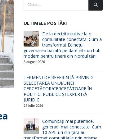
ULTIMELE POSTĂRI
De la decizii intuitive la o
comunitate conectată: Cum a
transformat Edinețul
guvernarea bazată pe date într-un hub
modern pentru tinerii din Nordul țării
3 august 2026
TERMENI DE REFERINȚĂ PRIVIND
SELECTAREA UNUI/UNEI
CERCETĂTOR/CERCETĂTOARE ÎN
POLITICI PUBLICE ȘI EXPERT/Ă
JURIDIC
29 iulie 2026
ea
Comunități mai puternice,
generații mai conectate: Cum
10 APL-uri din țară au
transformat comunitățile prin prisma