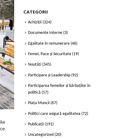
CATEGORII
Achiziții
(324)
Documente Interne
(3)
Egalitate în remunerare
(46)
Femei, Pace și Securitate
(19)
Noutăți
(345)
Participare și Leadership
(92)
Participarea femeilor și bărbaților în
politică
(57)
Piața Muncii
(67)
Politici care asigură egalitatea
(72)
lia
Publicații
(191)
ce.
Uncategorized
(20)