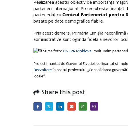
Realizarea acestui obiectiv de importanță majoră a
partenerii internaționali. Proiectul este finanțat
parteneriat cu
Centrul Parteneriat pentru 
bazate pe date demografice fiabile.
Prin acest demers, Primăria Cimișlia reconfirmă 
administrative sunt oglinda fidelă a nevoilor locuit
Sursa foto:
UNFPA Moldova
, mulțumim parteneril
________________________
Proiect finanțat de Guvernul Elveției, cofinanțat și imp
Dezvoltare
în cadrul proiectului „Consolidarea guvernări
locale”.
Share this post