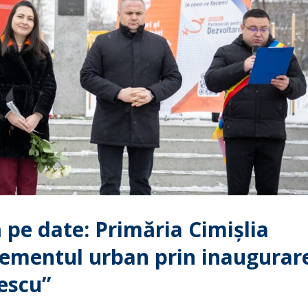
pe date: Primăria Cimișlia
mentul urban prin inaugurar
escu”