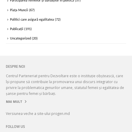
Participarea femeilor și bărbaților în politică
(57)
Piața Muncii
(67)
Politici care asigură egalitatea
(72)
Publicații
(191)
Uncategorized
(20)
DESPRE NOI
Centrul Parteneriat pentru Dezvoltare este o instituție obștească, care
își propune să contribuie la promovarea unui discurs integrator cu
privire la problematica genurilor umane, statutul femeii și egalitatea de
șanse pentru femei și bărbați.
MAI MULT
Versiunea veche a site-ului progen.md
FOLLOW US