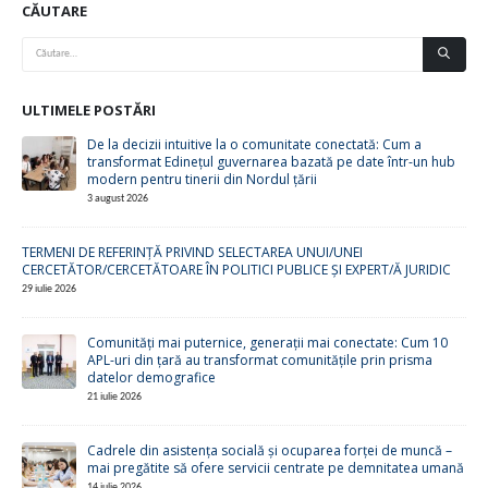
CĂUTARE
ULTIMELE POSTĂRI
De la decizii intuitive la o comunitate conectată: Cum a
transformat Edinețul guvernarea bazată pe date într-un hub
modern pentru tinerii din Nordul țării
3 august 2026
TERMENI DE REFERINȚĂ PRIVIND SELECTAREA UNUI/UNEI
CERCETĂTOR/CERCETĂTOARE ÎN POLITICI PUBLICE ȘI EXPERT/Ă JURIDIC
29 iulie 2026
Comunități mai puternice, generații mai conectate: Cum 10
APL-uri din țară au transformat comunitățile prin prisma
datelor demografice
21 iulie 2026
Cadrele din asistența socială și ocuparea forței de muncă –
mai pregătite să ofere servicii centrate pe demnitatea umană
14 iulie 2026