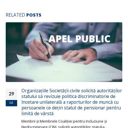
RELATED
POSTS
or
”Cum prevenim și reducem hărțuirea sexuală în
19
instituțiile de învățământ”.
nov.
Fiecare a cincea femeie angajată din Republica Moldova
u
este supusă unor forme...
Citește mai mult