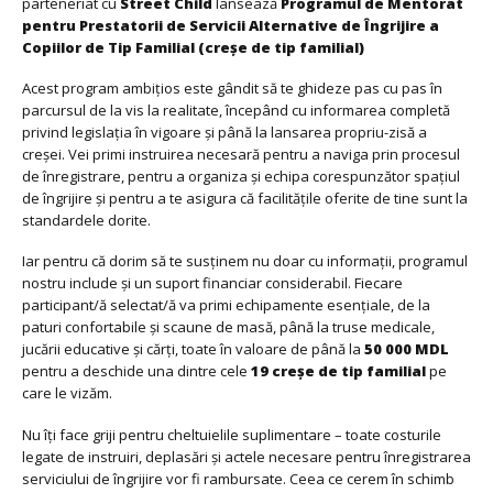
parteneriat cu
Street Child
lansează
Programul de Mentorat
pentru Prestatorii de Servicii Alternative de Îngrijire a
Copiilor de Tip Familial (creșe de tip familial)
Acest program ambițios este gândit să te ghideze pas cu pas în
parcursul de la vis la realitate, începând cu informarea completă
privind legislația în vigoare și până la lansarea propriu-zisă a
creșei. Vei primi instruirea necesară pentru a naviga prin procesul
de înregistrare, pentru a organiza și echipa corespunzător spațiul
de îngrijire și pentru a te asigura că facilitățile oferite de tine sunt la
standardele dorite.
Iar pentru că dorim să te susținem nu doar cu informații, programul
nostru include și un suport financiar considerabil. Fiecare
participant/ă selectat/ă va primi echipamente esențiale, de la
paturi confortabile și scaune de masă, până la truse medicale,
jucării educative și cărți, toate în valoare de până la
50 000 MDL
pentru a deschide una dintre cele
19 creșe de tip familial
pe
care le vizăm.
Nu îți face griji pentru cheltuielile suplimentare – toate costurile
legate de instruiri, deplasări și actele necesare pentru înregistrarea
serviciului de îngrijire vor fi rambursate. Ceea ce cerem în schimb