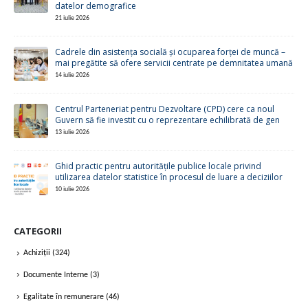
Cadrele din asistența socială și ocuparea forței de muncă –
mai pregătite să ofere servicii centrate pe demnitatea umană
14 iulie 2026
Centrul Parteneriat pentru Dezvoltare (CPD) cere ca noul
Guvern să fie investit cu o reprezentare echilibrată de gen
13 iulie 2026
Ghid practic pentru autoritățile publice locale privind
utilizarea datelor statistice în procesul de luare a deciziilor
10 iulie 2026
CATEGORII
Achiziții
(324)
Documente Interne
(3)
Egalitate în remunerare
(46)
Femei, Pace și Securitate
(19)