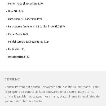
Noutăți
(345)
Participare și Leadership
(92)
Participarea femeilor și bărbaților în politică
(57)
Piața Muncii
(67)
Politici care asigură egalitatea
(72)
Publicații
(191)
Uncategorized
(20)
DESPRE NOI
Centrul Parteneriat pentru Dezvoltare este o instituție obștească, care
își propune să contribuie la promovarea unui discurs integrator cu
privire la problematica genurilor umane, statutul femeii și egalitatea de
șanse pentru femei și bărbați.
MAI MULT