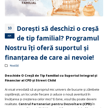
Dorești să deschizi o creșă
10
de tip familial? Programul
apr.
Nostru îți oferă suportul și
finanțarea de care ai nevoie!
Noutăți
Deschide O Creșă de Tip Familial cu Suportul Integral și
Financiar al CPD și Street Child
Ai visat vreodată să ai propriul mic univers de bucurie și zâmbete
copilărești, un loc unde fiecare zi aduce o nouă aventură în
învățarea și creșterea celor mici? Ei bine, visul tău poate deveni
realitate.
Centrul Parteneriat pentru Dezvoltare
(CPD)
în