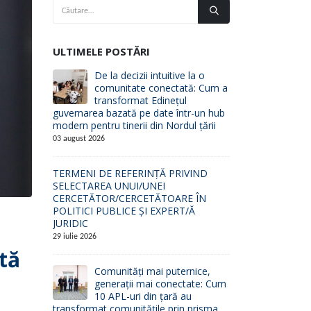
ULTIMELE POSTĂRI
De la decizii intuitive la o
comunitate conectată: Cum a
transformat Edinețul
guvernarea bazată pe date într-un hub
modern pentru tinerii din Nordul țării
03 august 2026
TERMENI DE REFERINȚĂ PRIVIND
SELECTAREA UNUI/UNEI
CERCETĂTOR/CERCETĂTOARE ÎN
POLITICI PUBLICE ȘI EXPERT/Ă
JURIDIC
29 iulie 2026
tă
Comunități mai puternice,
generații mai conectate: Cum
10 APL-uri din țară au
transformat comunitățile prin prisma