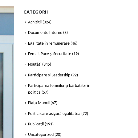
CATEGORII
Achiziții
(324)
Documente Interne
(3)
Egalitate în remunerare
(46)
Femei, Pace și Securitate
(19)
Noutăți
(345)
Participare și Leadership
(92)
Participarea femeilor și bărbaților în
politică
(57)
Piața Muncii
(67)
Politici care asigură egalitatea
(72)
Publicații
(191)
Uncategorized
(20)