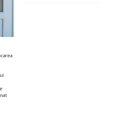
ocarea
ui
e
onat