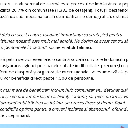
cuitori. Un alt semnal de alarmă este procesul de îmbătrânire a pop
zintă 20,7% din comunitate (1.332 de cetățeni). Totuși, deși fen
uează încă sub media națională de îmbătrânire demografică, estimat
ă deja cu acest centru, validând importanța sa strategică pentru
ă, viziunea noastră este mult mai amplă. Ne dorim ca acest centru să
ru persoanele în vârstă.”,
spune Anatoli Talmaci,
ză patru servicii esențiale: o cantină socială cu livrare la domiciliu
u asigurarea igienei persoanelor aflate în dificultate, precum și un
oferit de diasporă și organizațiile internaționale. Se estimează că, 
ntru vor beneficia direct peste 1.500 de persoane.
 mai mare de beneficiari într-un hub comunitar viu, destinat dial
rii și seniorii vor desfășura activități comune, iar pensionarii își vo
nsformând îmbătrânirea activă într-un proces firesc și demn. Rolul
a condițiile optime pentru a preveni izolarea și abandonul, oferind
de viceprimarul.