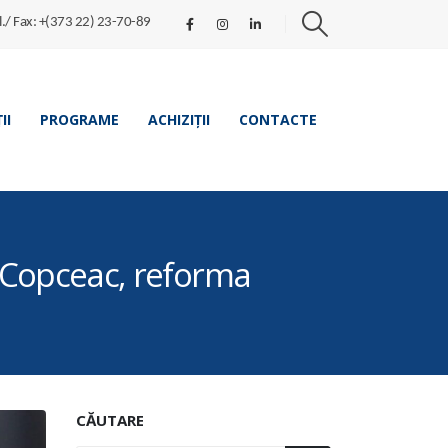
l./ Fax: +(373 22) 23-70-89
II
PROGRAME
ACHIZIȚII
CONTACTE
La Copceac, reforma
CĂUTARE