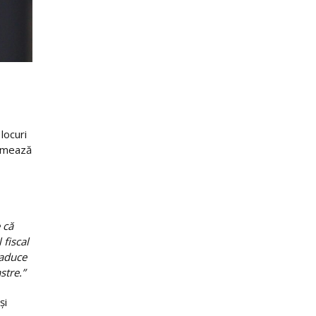
locuri
urmează
 că
 fiscal
 aduce
stre.”
și