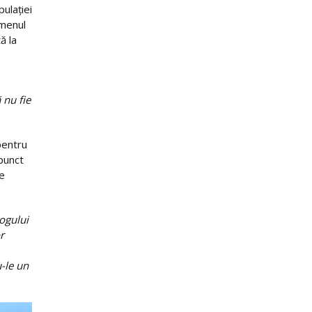
ulației
omenul
ă la
 nu fie
 pentru
 punct
pe
ogului
r
u-le un