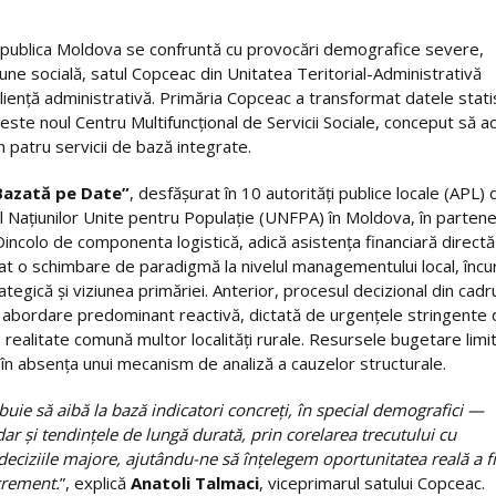
 Republica Moldova se confruntă cu provocări demografice severe,
iune socială, satul Copceac din Unitatea Teritorial-Administrativă
liență administrativă. Primăria Copceac a transformat datele stati
a este noul Centru Multifuncțional de Servicii Sociale, conceput să 
in patru servicii de bază integrate.
Bazată pe Date”
, desfășurat în 10 autorități publice locale (APL) 
l Națiunilor Unite pentru Populație (UNFPA) în Moldova, în partene
incolo de componenta logistică, adică asistența financiară direct
rat o schimbare de paradigmă la nivelul managementului local, încu
ategică și viziunea primăriei. Anterior, procesul decizional din cadr
 o abordare predominant reactivă, dictată de urgențele stringente
realitate comună multor localități rurale. Resursele bugetare limi
în absența unui mecanism de analiză a cauzelor structurale.
buie să aibă la bază indicatori concreți, în special demografici —
dar și tendințele de lungă durată, prin corelarea trecutului cu
 deciziile majore, ajutându-ne să înțelegem oportunitatea reală a f
agrement.
”, explică
Anatoli Talmaci
, viceprimarul satului Copceac.