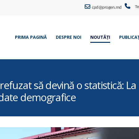
Te
cpd@progen.md
PRIMA PAGINĂ
DESPRE NOI
NOUTĂȚI
PUBLICAȚ
refuzat să devină o statistică: 
 date demografice