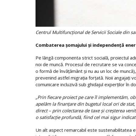
Centrul Multifuncțional de Servicii Sociale din s
Combaterea șomajului și independență ener
Pe lângă componenta strict socială, proiectul adu
noi de muncă. Procesul de recrutare se va concen
o formă de învățământ și nu au un loc de muncă),
prevenind astfel migrația forțată. Noii angajați 
comunicare incluzivă sub ghidajul experților în d
„Prin fiecare proiect pe care îl implementăm, obi
apelăm la finanțare din bugetul local ori de stat, 
direct – prin colectarea de taxe și creșterea ven
o satisfacție profundă, fiind cel mai sigur indicato
Un alt aspect remarcabil este sustenabilitatea eco