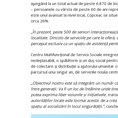
ajungând la un total actual de peste 6.870 de lo
– persoanele cu vârsta de peste 60 de ani repre
este unul avansat la nivel local, Copceac se sit
circa 26%.
„În prezent, peste 500 de seniori interacționeaz
localitate. Dincolo de serviciile pe care le ofer
perceput exclusiv ca un spațiu de asistență pent
Centru Multifuncțional de Servicii Sociale integrea
nedeplasabili, o spălătorie și un duș social pentr
de colectare și distribuție a ajutorului umanitar 
parcursul unui singur an, de serviciile noului ce
„Obiectivul nostru este să integrăm un număr cât
între generații. Va fi un loc de întâlnire unde tine
putea exprima liber viziunile și inițiativele, tra
autorităților locale este tocmai acesta: de a cre
spațiu al socializării în locul singurătății.”,
conchi