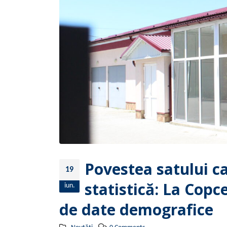
Povestea satului ca
19
statistică: La Copc
iun.
de date demografice