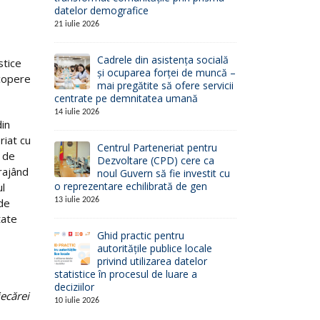
datelor demografice
21 iulie 2026
Cadrele din asistența socială
stice
și ocuparea forței de muncă –
acopere
mai pregătite să ofere servicii
centrate pe demnitatea umană
14 iulie 2026
din
riat cu
Centrul Parteneriat pentru
ă de
Dezvoltare (CPD) cere ca
rajând
noul Guvern să fie investit cu
o reprezentare echilibrată de gen
ul
13 iulie 2026
 de
tate
Ghid practic pentru
autoritățile publice locale
privind utilizarea datelor
statistice în procesul de luare a
deciziilor
iecărei
10 iulie 2026