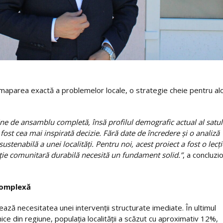
maparea exactă a problemelor locale, o strategie cheie pentru al
e de ansamblu completă, însă profilul demografic actual al satul
fost cea mai inspirată decizie. Fără date de încredere și o analiză
ustenabilă a unei localități. Pentru noi, acest proiect a fost o lecți
nție comunitară durabilă necesită un fundament solid.”
, a concluzi
 complexă
ază necesitatea unei intervenții structurate imediate. În ultimul
e din regiune, populația localității a scăzut cu aproximativ 12%,