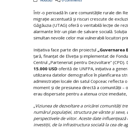
Noutăți
0 Comments
Într-o perioadă în care comunitățile rurale din
migrație accentuată și riscuri crescute de excluz
Găgăuzia (UTAG) oferă o veritabilă lecție de rezi
alarmante într-un plan de salvare socială. Soluți
simultan nevoile celor mai vulnerabili locuitori pr
Inițiativa face parte din proiectul
„Guvernarea 
țară, finanțat de Elveția și implementat de Fondu
Centrul „Parteneriat pentru Dezvoltare” (CPD). D
15.000 USD
oferită de UNFPA, inițiativa a gene
utilizarea datelor demografice în planificarea str
administrației locale din satul Copceac reflecta
moment și de presiunea directă a comunității – o 
erau dispersate pentru a atenua crize imediate, 
„
Viziunea de dezvoltare a oricărei comunități tre
numărul populației, structura pe vârste și sexe, 
perspectivele de viitor. Aceste date influențează
investiții, de la infrastructura socială la cea de 