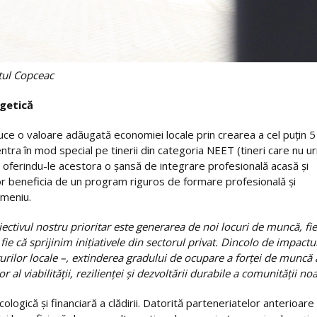
atul Copceac
getică
ce o valoare adăugată economiei locale prin crearea a cel puțin 5 
tra în mod special pe tinerii din categoria NEET (tineri care nu 
 oferindu-le acestora o șansă de integrare profesională acasă și
vor beneficia de un program riguros de formare profesională și
omeniu.
ectivul nostru prioritar este generarea de noi locuri de muncă, fie
fie că sprijinim inițiativele din sectorul privat. Dincolo de impactul
iturilor locale –, extinderea gradului de ocupare a forței de muncă
r al viabilității, rezilienței și dezvoltării durabile a comunității noa
logică și financiară a clădirii. Datorită parteneriatelor anterioare 