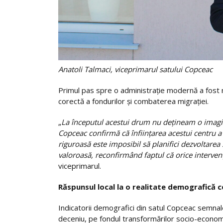
Anatoli Talmaci, viceprimarul satului Copceac
Primul pas spre o administrație modernă a fost 
corectă a fondurilor și combaterea migrației.
„
La începutul acestui drum nu dețineam o imagin
Copceac confirmă că înființarea acestui centru a 
riguroasă este imposibil să planifici dezvoltarea s
valoroasă, reconfirmând faptul că orice interve
viceprimarul.
Răspunsul local la o realitate demografică
Indicatorii demografici din satul Copceac semnale
deceniu, pe fondul transformărilor socio-economic