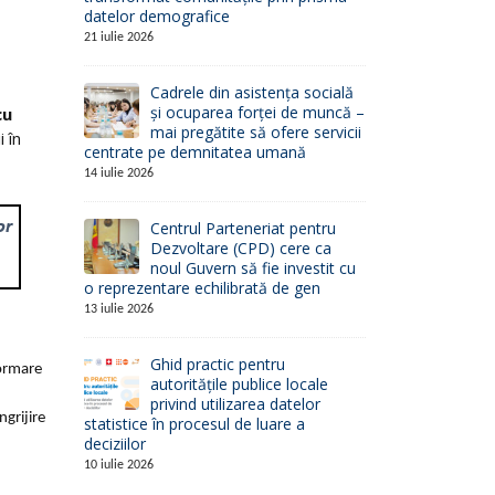
datelor demografice
21 iulie 2026
Cadrele din asistența socială
și ocuparea forței de muncă –
cu
mai pregătite să ofere servicii
 în
centrate pe demnitatea umană
14 iulie 2026
Centrul Parteneriat pentru
Dezvoltare (CPD) cere ca
noul Guvern să fie investit cu
o reprezentare echilibrată de gen
13 iulie 2026
Ghid practic pentru
ormare
autoritățile publice locale
privind utilizarea datelor
ngrijire
statistice în procesul de luare a
deciziilor
10 iulie 2026