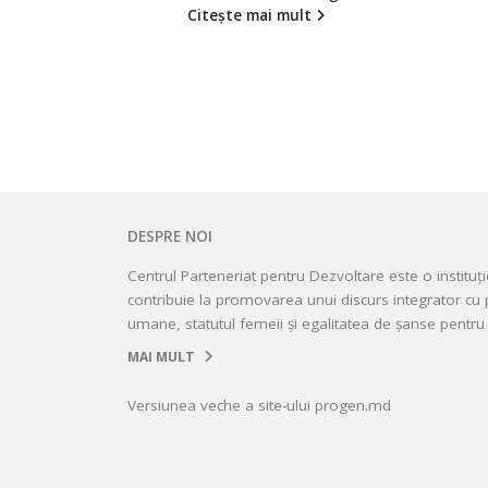
t
implementat de echipa
comunitară din s....
Citește mai mult
DESPRE NOI
Centrul Parteneriat pentru Dezvoltare este o instituț
contribuie la promovarea unui discurs integrator cu p
umane, statutul femeii și egalitatea de șanse pentru 
MAI MULT