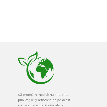
ță de
profundă în media
Noua analiză a Centrului
Parteneriat pentru
ncedia
Dezvoltare (CPD) arată că
erea
bărbații candidați...
pentru
Citește mai mult