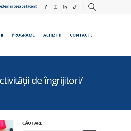
redem în ceea ce facem!
II
PROGRAME
ACHIZIȚII
CONTACTE
tății de îngrijitori/
CĂUTARE