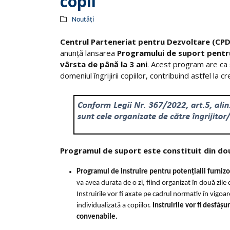
copii
Noutăți
Centrul Parteneriat pentru Dezvoltare (CPD
anunță lansarea
Programului de suport pentru f
vârsta de până la 3 ani
. Acest program are ca s
domeniul îngrijirii copiilor, contribuind astfel la cre
Programul de suport este constituit din d
Programul de instruire pentru potențialii furnizori
va avea durata de o zi, fiind organizat în două zile
Instruirile vor fi axate pe cadrul normativ în vigoare
individualizată a copiilor.
Instruirile vor fi desfăș
convenabile.