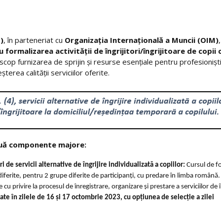
)
, în parteneriat cu
Organizația Internațională a Muncii (OIM)
,
ormalizarea activității de îngrijitori/îngrijitoare de copii 
cop furnizarea de sprijin și resurse esențiale pentru profesioniștii
șterea calității serviciilor oferite.
ouă
componente majore:
 de servicii alternative de îngrijire individualizată a copiilor:
Cursul de f
 diferite, pentru 2 grupe diferite de participanți, cu predare în limba română.
 cu privire la procesul de înregistrare, organizare și prestare a serviciilor de î
urate în zilele de 16 și 17 octombrie 2023, cu opțiunea de selecție a zilei