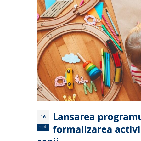
Lansarea programu
16
formalizarea activit
sept.