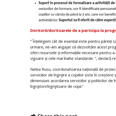
Suport în procesul de formalizare a activității de
sesiunilor de formare, vor fi identificate persoanel
copiilor cu vârsta de până la 3 ani, care vor benefic
activității lor.
Suportul va fi oferit de că
tre experț
Doritorii/doritoarele de a participa la pro
” Înțelegem cât de esențial este pentru părinți să
urmare, ne-am angajat să dezvoltăm acest program p
oferi resursele și informațiile necesare pentru a-ș
vigoare și cele mai înalte standarde. ”, declară r
Nelea Rusu, coordonatoarea națională de proiect
serviciilor de îngrijire a copiilor este în creștere
dimensiuni: acordarea serviciilor și politicilor de
îngrijitori/îngrijitoare de copii.”