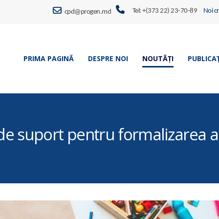
Tel: +(373 22) 23-70-89
Noi c
cpd@progen.md
PRIMA PAGINĂ
DESPRE NOI
NOUTĂȚI
PUBLICAȚ
suport pentru formalizarea activi