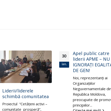
Apel public catre
liderii APME – NU
IGNORAŢI EGALITATEA
DE GEN!
Noi, reprezentanţi ai
Organizaţiilor
Neguvernamentale din
Prevederea legisl
28
Republica Moldova,
care discrimineaz
preocupate de promovarea
femeile vârstnice
iul.
principiilor...
piața muncii și în
Citește mai mult