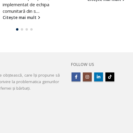
angajamentele fa
UE
”Posibilitatea de a co
angajatul pentru dețin
statului de pensionar 
limită...
Citește mai mult
FOLLOW US
ie obștească, care își propune să
rivire la problematica genurilor
femei și bărbați.