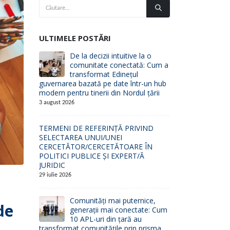
ULTIMELE POSTĂRI
De la decizii intuitive la o
comunitate conectată: Cum a
transformat Edinețul
guvernarea bazată pe date într-un hub
modern pentru tinerii din Nordul țării
3 august 2026
TERMENI DE REFERINȚĂ PRIVIND
SELECTAREA UNUI/UNEI
CERCETĂTOR/CERCETĂTOARE ÎN
POLITICI PUBLICE ȘI EXPERT/Ă
JURIDIC
29 iulie 2026
Comunități mai puternice,
de
generații mai conectate: Cum
10 APL-uri din țară au
transformat comunitățile prin prisma