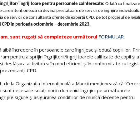
 îngrijitor/ îngrijitoare pentru persoanele cointeresate:
Odată cu finalizar
e care intenționează să devină prestatoare de servicii de îngrijire individualiz
ia de servicii de consultanță oferite de experții CPD, pe tot procesul de legal
ii CPD în perioada octombrie – decembrie 2023.
gram, sunt rugați să completeze următorul
FORMULAR
.
 aibă încredere în persoanele care îngrijesc și educă copiii lor. Pri
entru a sprijini îngrijitorii/îngrijitoarele calificate de copii și a
i desfășura activitatea în mod eficient și în conformitate cu legisla
eprezentanții CPD.
, de la Organizația Internațională a Muncii menționează că ”Cerer
 și sunt necesare soluții noi în domeniul îngrijirii pe următoarele
 îngrijire sigure și asigurarea condițiilor de muncă decente pentru