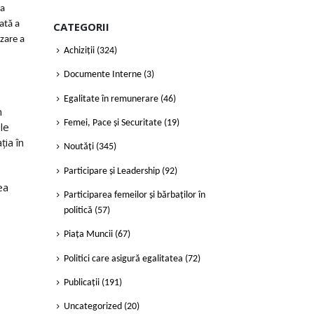
ea
ată a
CATEGORII
izare a
Achiziții
(324)
Documente Interne
(3)
Egalitate în remunerare
(46)
n
Femei, Pace și Securitate
(19)
 le
ția în
Noutăți
(345)
Participare și Leadership
(92)
ea
Participarea femeilor și bărbaților în
politică
(57)
Piața Muncii
(67)
Politici care asigură egalitatea
(72)
Publicații
(191)
Uncategorized
(20)