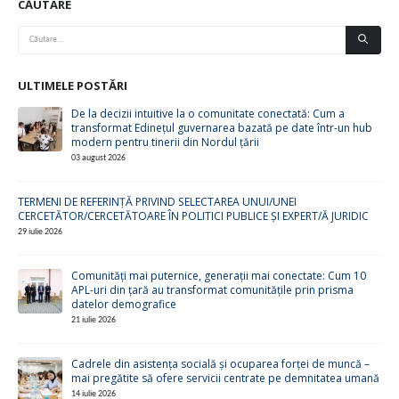
CĂUTARE
ULTIMELE POSTĂRI
De la decizii intuitive la o comunitate conectată: Cum a
transformat Edinețul guvernarea bazată pe date într-un hub
modern pentru tinerii din Nordul țării
03 august 2026
TERMENI DE REFERINȚĂ PRIVIND SELECTAREA UNUI/UNEI
CERCETĂTOR/CERCETĂTOARE ÎN POLITICI PUBLICE ȘI EXPERT/Ă JURIDIC
29 iulie 2026
Comunități mai puternice, generații mai conectate: Cum 10
APL-uri din țară au transformat comunitățile prin prisma
datelor demografice
21 iulie 2026
Cadrele din asistența socială și ocuparea forței de muncă –
mai pregătite să ofere servicii centrate pe demnitatea umană
14 iulie 2026