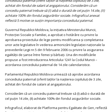
concediului paternal (oferit taţilor la naşterea copilului) de 3 zile,
achitat din fondul de salarii al angajatorului. Considerăm că un
concediu paternal trebuie să (I) aibă o durată de cel puţin 14 zile, (II)
achitate 100% din fondul asigurărilor sociale. Infograficul anexat
reflectă 5 motive ce susţin importanţa concediului paternal.
Guvernul Republicii Moldova, la inițiativa Ministerului Muncii,
Protecției Sociale și Familiei, a aprobat o hotărâre cu privire la
aprobarea proiectului de lege pentru modificarea și completarea
unor acte legislative în vederea armonizării legislației naționale la
prevederile Legii nr.5 din 9 februarie 2006 cu privire la asigurarea
egalității de șanse între femei și bărbați. Una din modificările
propuse a fost introducerea Articolului 1241 la Codul Muncii –
acordarea concediului paternal de 14 zile calendaristice.
Parlamentul Republicii Moldova urmează să aprobe acordarea
concediului paternal (oferit taţilor la naşterea copilului) de 3 zile,
achitat din fondul de salarii al angajatorului.
Considerăm că un concediu paternal trebuie să (I) aibă o durată de
cel puţin 14 zile, (II) achitate 100% din fondul asigurărilor sociale.
Infograficul, elaborat de Platforma pentru Egalitate de Gen, reflectă