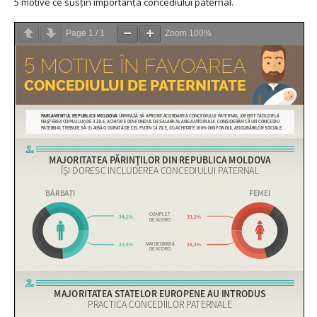
5 motive ce susţin importanţa concediului paternal.
Page
1
/
1
Zoom
100%