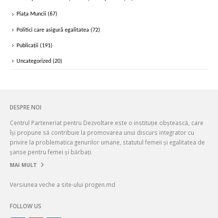
Piața Muncii
(67)
Politici care asigură egalitatea
(72)
Publicații
(191)
Uncategorized
(20)
DESPRE NOI
Centrul Parteneriat pentru Dezvoltare este o instituție obștească, care
își propune să contribuie la promovarea unui discurs integrator cu
privire la problematica genurilor umane, statutul femeii și egalitatea de
șanse pentru femei și bărbați.
MAI MULT
Versiunea veche a site-ului progen.md
FOLLOW US