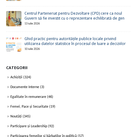
Centrul Parteneriat pentru Dezvoltare (CPD) cere ca noul
Guvern să fie investit cu o reprezentare echilibrată de gen
13 iulie 2026
Ghid practic pentru autoritățile publice locale privind
utilizarea datelor statistice în procesul de luare a deciziilor
10 iulie 2026
CATEGORII
Achiziții
(324)
Documente Interne
(3)
Egalitate în remunerare
(46)
Femei, Pace și Securitate
(19)
Noutăți
(345)
Participare și Leadership
(92)
Participarea femeilor și bărbaților în politică
(57)