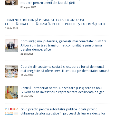
modern pentru tinerii din Nordul țării
03 august 2026
TERMENI DE REFERINȚĂ PRIVIND SELECTAREA UNUI/UNEI
CERCETĂTOR/CERCETĂTOARE ÎN POLITICI PUBLICE ȘI EXPERT/Ă JURIDIC
29 iulie 2026
Comunități mai puternice, generații mai conectate: Cum 10
APL-uri din țară au transformat comunitățile prin prisma
datelor demografice
21 iulie 2026
Cadrele din asistența socială și ocuparea forței de muncă –
mai pregătite să ofere servicii centrate pe demnitatea umană
14 iulie 2026
Centrul Parteneriat pentru Dezvoltare (CPD) cere ca noul
Guvern să fie investit cu o reprezentare echilibrată de gen
13 iulie 2026
Ghid practic pentru autoritățile publice locale privind
utilizarea datelor statistice în procesul de luare a deciziilor