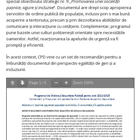
special obiectivului strategic nr. 9 „
Promovarea unei societăți
pașnice, sigure și incluzive
”. Documentul are drept scop apropierea
serviciilor de ordine publică de populație, inclusiv prin o mai bună
acoperire a teritoriului, precum și prin dezvoltarea abilităților de
comunicare și interacțiune cu cetățenii. Complementar, programul
pune bazele unei culturi polițienești orientate spre necesitățile
oamenilor. Astfel, reacționarea la apelurile de urgență va fi
promptă și eficientă.
În acest context, CPD vine cu un set de recomandări pentru a
îmbunătăți documentul din perspectiv egalității de gen și a
incluziunii.
Page
1
/
5
Zoom
100%