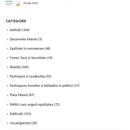
10 iulie 2026
CATEGORII
Achiziții
(324)
Documente Interne
(3)
Egalitate în remunerare
(46)
Femei, Pace și Securitate
(19)
Noutăți
(345)
Participare și Leadership
(92)
Participarea femeilor și bărbaților în politică
(57)
Piața Muncii
(67)
Politici care asigură egalitatea
(72)
Publicații
(191)
Uncategorized
(20)