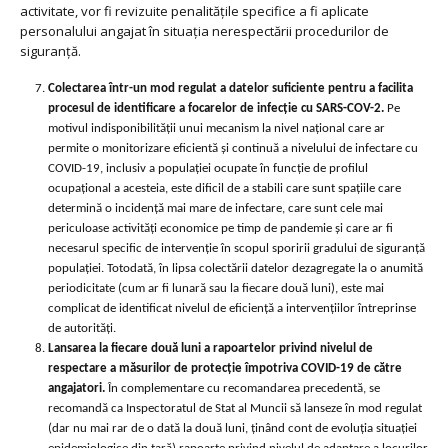
activitate, vor fi revizuite penalitățile specifice a fi aplicate
personalului angajat în situația nerespectării procedurilor de
siguranță.
Colectarea într-un mod regulat a datelor suficiente pentru a facilita
procesul de identificare a focarelor de infecție cu SARS-COV-2.
Pe
motivul indisponibilității unui mecanism la nivel național care ar
permite o monitorizare eficientă și continuă a nivelului de infectare cu
COVID-19, inclusiv a populației ocupate în funcție de profilul
ocupațional a acesteia, este dificil de a stabili care sunt spațiile care
determină o incidență mai mare de infectare, care sunt cele mai
periculoase activități economice pe timp de pandemie și care ar fi
necesarul specific de intervenție în scopul sporirii gradului de siguranță
populației. Totodată, în lipsa colectării datelor dezagregate la o anumită
periodicitate (cum ar fi lunară sau la fiecare două luni), este mai
complicat de identificat nivelul de eficiență a intervențiilor întreprinse
de autorități.
Lansarea la fiecare două luni a rapoartelor privind nivelul de
respectare a măsurilor de protecție împotriva COVID-19 de către
angajatori.
În complementare cu recomandarea precedentă, se
recomandă ca Inspectoratul de Stat al Muncii să lanseze în mod regulat
(dar nu mai rar de o dată la două luni, ținând cont de evoluția situației