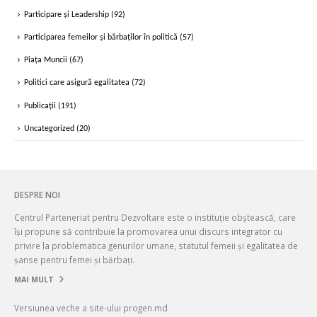
Participare și Leadership
(92)
Participarea femeilor și bărbaților în politică
(57)
Piața Muncii
(67)
Politici care asigură egalitatea
(72)
Publicații
(191)
Uncategorized
(20)
DESPRE NOI
Centrul Parteneriat pentru Dezvoltare este o instituție obștească, care
își propune să contribuie la promovarea unui discurs integrator cu
privire la problematica genurilor umane, statutul femeii și egalitatea de
șanse pentru femei și bărbați.
MAI MULT
Versiunea veche a site-ului progen.md