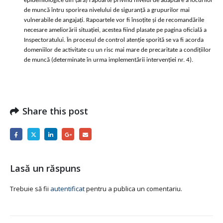
epidemiologice din țară) rapoarte privind nivelul de adaptare a locurilor
de muncă întru sporirea nivelului de siguranță a grupurilor mai
vulnerabile de angajați. Rapoartele vor fi însoțite și de recomandările
necesare ameliorării situației, acestea fiind plasate pe pagina oficială a
Inspectoratului. În procesul de control atenție sporită se va fi acorda
domeniilor de activitate cu un risc mai mare de precaritate a condițiilor
de muncă (determinate în urma implementării intervenției nr. 4).
Share this post
Lasă un răspuns
Trebuie să fii
autentificat
pentru a publica un comentariu.