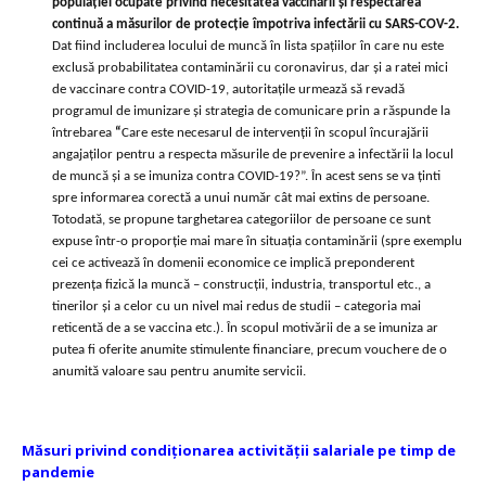
populației ocupate privind necesitatea vaccinării și respectarea
continuă a măsurilor de protecție împotriva infectării cu SARS-COV-2.
Dat fiind includerea locului de muncă în lista spațiilor în care nu este
exclusă probabilitatea contaminării cu coronavirus, dar și a ratei mici
de vaccinare contra COVID-19, autoritațile urmează să revadă
programul de imunizare și strategia de comunicare prin a răspunde la
întrebarea
“
Care este necesarul de intervenții în scopul încurajării
angajaților pentru a respecta măsurile de prevenire a infectării la locul
de muncă și a se imuniza contra COVID-19?”. În acest sens se va ținti
spre informarea corectă a unui număr cât mai extins de persoane.
Totodată, se propune targhetarea categoriilor de persoane ce sunt
expuse într-o proporție mai mare în situația contaminării (spre exemplu
cei ce activează în domenii economice ce implică preponderent
prezența fizică la muncă – construcții, industria, transportul etc., a
tinerilor și a celor cu un nivel mai redus de studii – categoria mai
reticentă de a se vaccina etc.). În scopul motivării de a se imuniza ar
putea fi oferite anumite stimulente financiare, precum vouchere de o
anumită valoare sau pentru anumite servicii.
Măsuri privind condiționarea activității salariale pe timp de
pandemie