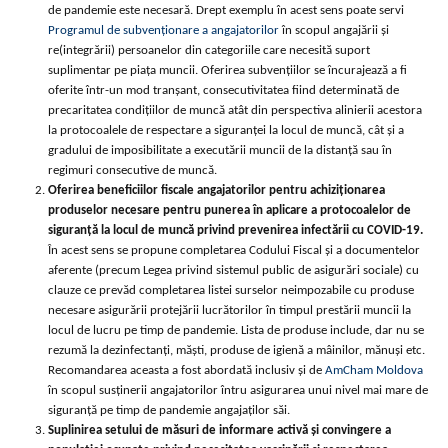
de pandemie este necesară. Drept exemplu în acest sens poate servi
Programul de subvenționare a angajatorilor
în scopul angajării și
re(integrării) persoanelor din categoriile care necesită suport
suplimentar pe piața muncii. Oferirea subvențiilor se încurajează a fi
oferite într-un mod tranșant, consecutivitatea fiind determinată de
precaritatea condițiilor de muncă atât din perspectiva alinierii acestora
la protocoalele de respectare a siguranței la locul de muncă, cât și a
gradului de imposibilitate a executării muncii de la distanță sau în
regimuri consecutive de muncă.
Oferirea beneficiilor fiscale angajatorilor pentru achiziționarea
produselor necesare pentru punerea în aplicare a protocoalelor de
siguranță la locul de muncă privind prevenirea infectării cu COVID-19.
În acest sens se propune completarea Codului Fiscal și a documentelor
aferente (precum Legea privind sistemul public de asigurări sociale) cu
clauze ce prevăd completarea listei surselor neimpozabile cu produse
necesare asigurării protejării lucrătorilor în timpul prestării muncii la
locul de lucru pe timp de pandemie. Lista de produse include, dar nu se
rezumă la dezinfectanți, măști, produse de igienă a mâinilor, mănuși etc.
Recomandarea aceasta a fost abordată inclusiv şi de
AmCham Moldova
în scopul susţinerii angajatorilor întru asigurarea unui nivel mai mare de
siguranţă pe timp de pandemie angajaţilor săi.
Suplinirea setului de măsuri de informare activă și convingere a