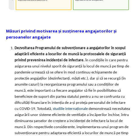
Măsuri privind motivarea și susținerea angajatorilor și
persoanelor angajate
Dezvoltarea Programului de subvenționare a angajatorilor în scopul
adaptării eficiente a locurilor de muncă la protocoalele de siguranță
privind prevenirea incidenței de infectare.
În condițiile în care pentru
asigurarea unui nivelul sporit de siguranță la locul de muncă pe timp de
pandemie urmează să se ofere în mod continuu echipamente de
protecție angajaților (dezinfectanți, măști etc.), dar și să se recurgă (în
anumite cazuri) la reorganizarea programului sau a condițiilor de
muncă, este important ca fiecare angajator să fie în posibilitatea să
beneficieze de suport din partea statului pentru a nu se confrunta cu
dificultăți financiare în intenția de a-și proteja personalul de infectare
cu COVID-19. Totodată,
studiile internaționale
demonstrează necesitatea
asigurării unor sisteme eficiente de ventilație a încăperilor închise, întru
diminuarea șanselor de creștere a incidenței de infectare la locul de
muncă. Din respectivele considerente, implementarea unui program de
subvenționare pentru adaptarea eficientă a locurilor de muncă pe timp