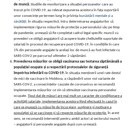
de muncă.
Studiile de monitorizare a situației persoanelor care au
trecut prin COVID-19, au relevat expunerea acestora în fața suportării
unor consecințe pe termen lung în privința
bunăstării mentale și a
sănătății
. În situația respectivă, întru determinarea angajatorilor să
implementeze riguros măsurile de protecție a personalului său pe timp
de pandemie, urmează să fie completat cadrul legal specific muncii cu
prevederi ce obligă angajatorii să acopere toate cheltuielile suportate de
salariați în procesul de recuperare post COVID-19, în condițiile în care
1% din persoanele angajate la același loc de muncă au fost infectate cu
SARS-COV-2 pe parcursul ultimelor 2 săptămâni.
Prevederea măsurilor ce obligă vaccinarea sau testarea săptămânală a
populației ocupate și a respectării protocoalelor de siguranță
împotriva infectării cu COVID-19.
În situația menținerii unei rate destul
de mici de vaccinare în Moldova, a răspândirii unor noi variante de
SARS-COV-2, a consecințelor cauzate de coronavirus se recomandă
implementarea măsurilor ce vin să stimuleze vaccinarea persoanelor
ocupate.
Tipul dat de măsuri are mai mult un caracter de condiționare a
activității salariale, implementarea acestora fiind efectuată în cazul în
care se eșuează cu măsurile de încurajare, susținere și motivare a
populației să se vaccineze și să respecte măsurile de protecție.
În acest
sens, se recomandă intervenții pentru ambii actori ai sectorului muncii
– angajatorii și persoanele angajate după cum urmează: