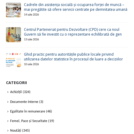
Cadrele din asistența socială și ocuparea forței de muncă –
mai pregătite să ofere servicii centrate pe demnitatea umană
14 iulie 2026
Centrul Parteneriat pentru Dezvoltare (CPD) cere ca noul
Guvern să fie investit cu o reprezentare echilibrată de gen
13 iulie 2026
Ghid practic pentru autoritățile publice locale privind
utilizarea datelor statistice în procesul de luare a deciziilor
10 iulie 2026
CATEGORII
Achiziții
(324)
Documente Interne
(3)
Egalitate în remunerare
(46)
Femei, Pace și Securitate
(19)
Noutăți
(345)