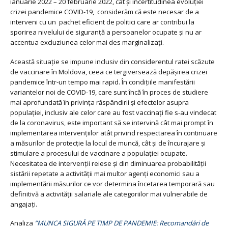
ianuarie 2022 – 20 februarie 2022, cât și incertitudinea evoluției
crizei pandemice COVID-19, considerăm că este necesar de a
interveni cu un pachet eficient de politici care ar contribui la
sporirea nivelului de siguranță a persoanelor ocupate și nu ar
accentua excluziunea celor mai des marginalizați.
Această situație se impune inclusiv din considerentul ratei scăzute
de vaccinare în Moldova, ceea ce tergiversează depășirea crizei
pandemice într-un tempo mai rapid. În condițiile manifestării
variantelor noi de COVID-19, care sunt încă în proces de studiere
mai aprofundată în privința răspândirii și efectelor asupra
populației, inclusiv ale celor care au fost vaccinați fie s-au vindecat
de la coronavirus, este important să se intervină cât mai prompt în
implementarea intervențiilor atât privind respectarea în continuare
a măsurilor de protecție la locul de muncă, cât și de încurajare și
stimulare a procesului de vaccinare a populației ocupate.
Necesitatea de intervenții reiese și din diminuarea probabilității
sistării repetate a activității mai multor agenți economici sau a
implementării măsurilor ce vor determina încetarea temporară sau
definitivă a activității salariale ale categoriilor mai vulnerabile de
angajați.
Analiza
”MUNCA SIGURĂ PE TIMP DE PANDEMIE: Recomandări de