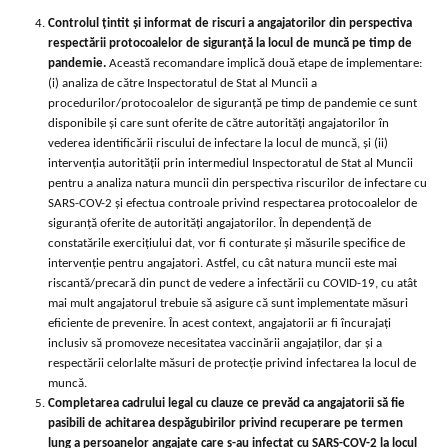
Controlul țintit și informat de riscuri a angajatorilor din perspectiva
respectării protocoalelor de siguranță la locul de muncă pe timp de
pandemie.
Această recomandare implică două etape de implementare:
(i) analiza de către Inspectoratul de Stat al Muncii a
procedurilor/protocoalelor de siguranță pe timp de pandemie ce sunt
disponibile și care sunt oferite de către autorități angajatorilor în
vederea identificării riscului de infectare la locul de muncă, și (ii)
intervenția autorității prin intermediul Inspectoratul de Stat al Muncii
pentru a analiza natura muncii din perspectiva riscurilor de infectare cu
SARS-COV-2 și efectua controale privind respectarea protocoalelor de
siguranță oferite de autorități angajatorilor. În dependență de
constatările exercițiului dat, vor fi conturate și măsurile specifice de
intervenție pentru angajatori. Astfel, cu cât natura muncii este mai
riscantă/precară din punct de vedere a infectării cu COVID-19, cu atât
mai mult angajatorul trebuie să asigure că sunt implementate măsuri
eficiente de prevenire. În acest context, angajatorii ar fi încurajați
inclusiv să promoveze necesitatea vaccinării angajaților, dar și a
respectării celorlalte măsuri de protecție privind infectarea la locul de
muncă.
Completarea cadrului legal cu clauze ce prevăd ca angajatorii să fie
pasibili de achitarea despăgubirilor privind recuperare pe termen
lung a persoanelor angajate care s-au infectat cu SARS-COV-2 la locul