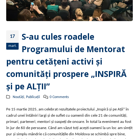
S-au cules roadele
17
Programului de Mentorat
mart.
pentru cetățeni activi și
comunități prospere „INSPIRĂ
și pe ALȚII”
Noutăți
,
Publicații
0 Comments
Pe 15 martie 2025, am celebrat rezultatele proiectului „Inspiră și pe Ații” în
cadrul unei întâlniri largi și de suflet cu oamenii din cele 21 de comunități,
primari, parteneri, mentori și oaspeți de onoare. În total la eveniment au fost
în jur de 60 de persoane. Când am văzut toți acești oameni la un loc am simțit
pur și simplu mândrie că comunitățile din Moldova se schimbă spre bine,