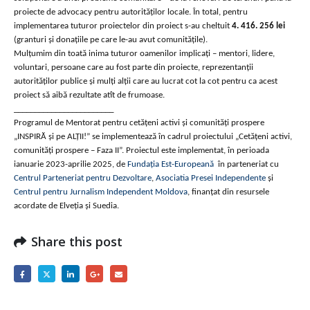
proiecte de advocacy pentru autorităților locale. În total, pentru
implementarea tuturor proiectelor din proiect s-au cheltuit
4. 416. 256 lei
(granturi și donațiile pe care le-au avut comunitățile).
Mulțumim din toată inima tuturor oamenilor implicați – mentori, lidere,
voluntari, persoane care au fost parte din proiecte, reprezentanții
autorităților publice și mulți alții care au lucrat cot la cot pentru ca acest
proiect să aibă rezultate atît de frumoase.
________________________
Programul de Mentorat pentru cetățeni activi și comunități prospere
„INSPIRĂ și pe ALȚII!” se implementează în cadrul proiectului „Cetățeni activi,
comunități prospere – Faza II”. Proiectul este implementat, în perioada
ianuarie 2023-aprilie 2025, de
Fundația Est-Europeană
în parteneriat cu
Centrul Parteneriat pentru Dezvoltare
,
Asociatia Presei Independente
și
Centrul pentru Jurnalism Independent Moldova
, finanțat din resursele
acordate de Elveția și Suedia.
Share this post