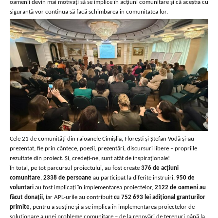
oamenii devin mai motivați să se implice în acțiuni comunitare și că aceștia cu
siguranță vor continua să facă schimbarea în comunitatea lor.
Cele 21 de comunități din raioanele Cimișlia, Florești și Ștefan Vodă și-au
prezentat, fie prin cântece, poezii, prezentări, discursuri libere – propriile
rezultate din proiect. Și, credeți-ne, sunt atât de inspiraționale!
În total, pe tot parcursul proiectului, au fost create
376 de acțiuni
comunitare
,
2338 de persoane
au participat la diferite instruiri,
950 de
voluntari
au fost implicați în implementarea proiectelor,
2122 de oameni au
făcut donații,
iar APL-urile au contribuit
cu 752 693 lei adițional granturilor
primite
, pentru a susține și a se implica în implementarea proiectelor de
soluționare a unei probleme comunitare – de la renovări de terenuri până la