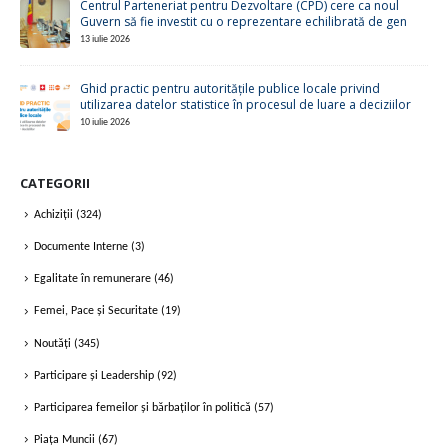
Centrul Parteneriat pentru Dezvoltare (CPD) cere ca noul
Guvern să fie investit cu o reprezentare echilibrată de gen
13 iulie 2026
Ghid practic pentru autoritățile publice locale privind
utilizarea datelor statistice în procesul de luare a deciziilor
10 iulie 2026
CATEGORII
Achiziții
(324)
Documente Interne
(3)
Egalitate în remunerare
(46)
Femei, Pace și Securitate
(19)
Noutăți
(345)
Participare și Leadership
(92)
Participarea femeilor și bărbaților în politică
(57)
Piața Muncii
(67)