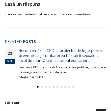
Lasă un răspuns
Trebuie să fii
autentificat
pentru a publica un comentariu.
RELATED
POSTS
oiectul de lege pentru
Cum se explică inegalităț
10
 hărțuirii sexuale la
sănătate?
temul educațional
iul.
Inegalitățile de gen din sănăta
sultărilor publice, organizate
semnificative. Diferența de gen 
ge...
Citește mai mult
CĂUTARE