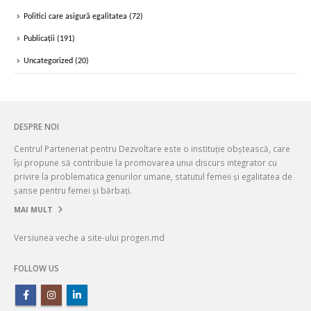
Politici care asigură egalitatea
(72)
Publicații
(191)
Uncategorized
(20)
DESPRE NOI
Centrul Parteneriat pentru Dezvoltare este o instituție obștească, care
își propune să contribuie la promovarea unui discurs integrator cu
privire la problematica genurilor umane, statutul femeii și egalitatea de
șanse pentru femei și bărbați.
MAI MULT
Versiunea veche a site-ului progen.md
FOLLOW US