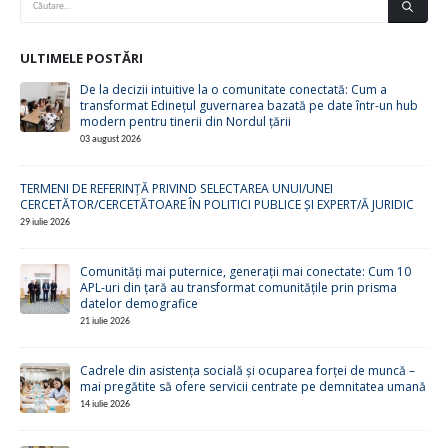
ULTIMELE POSTĂRI
De la decizii intuitive la o comunitate conectată: Cum a
transformat Edinețul guvernarea bazată pe date într-un hub
modern pentru tinerii din Nordul țării
03 august 2026
TERMENI DE REFERINȚĂ PRIVIND SELECTAREA UNUI/UNEI
CERCETĂTOR/CERCETĂTOARE ÎN POLITICI PUBLICE ȘI EXPERT/Ă JURIDIC
29 iulie 2026
Comunități mai puternice, generații mai conectate: Cum 10
APL-uri din țară au transformat comunitățile prin prisma
datelor demografice
21 iulie 2026
Cadrele din asistența socială și ocuparea forței de muncă –
mai pregătite să ofere servicii centrate pe demnitatea umană
14 iulie 2026