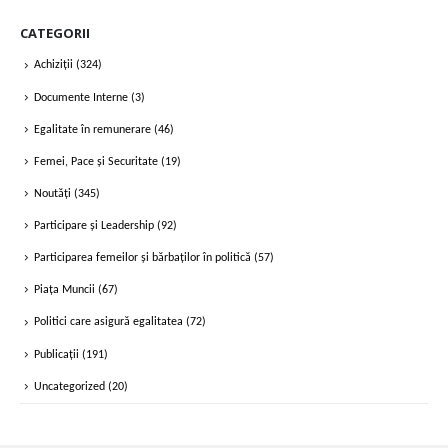
CATEGORII
Achiziții
(324)
Documente Interne
(3)
Egalitate în remunerare
(46)
Femei, Pace și Securitate
(19)
Noutăți
(345)
Participare și Leadership
(92)
Participarea femeilor și bărbaților în politică
(57)
Piața Muncii
(67)
Politici care asigură egalitatea
(72)
Publicații
(191)
Uncategorized
(20)