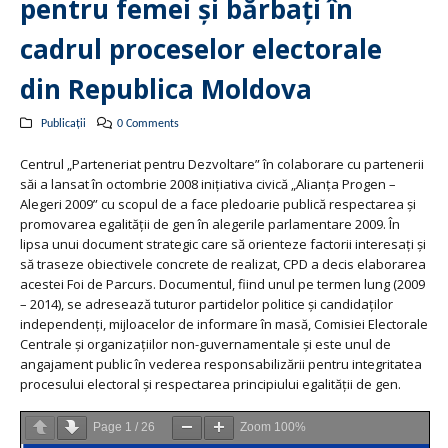
pentru femei şi bărbaţi în
cadrul proceselor electorale
din Republica Moldova
Publicații
0 Comments
Centrul „Parteneriat pentru Dezvoltare” în colaborare cu partenerii
săi a lansat în octombrie 2008 iniţiativa civică „Alianţa Progen –
Alegeri 2009” cu scopul de a face pledoarie publică respectarea şi
promovarea egalităţii de gen în alegerile parlamentare 2009. În
lipsa unui document strategic care să orienteze factorii interesaţi şi
să traseze obiectivele concrete de realizat, CPD a decis elaborarea
acestei Foi de Parcurs. Documentul, fiind unul pe termen lung (2009
– 2014), se adresează tuturor partidelor politice şi candidaţilor
independenţi, mijloacelor de informare în masă, Comisiei Electorale
Centrale şi organizaţiilor non-guvernamentale şi este unul de
angajament public în vederea responsabilizării pentru integritatea
procesului electoral şi respectarea principiului egalităţii de gen.
Page
1
/
26
Zoom
100%