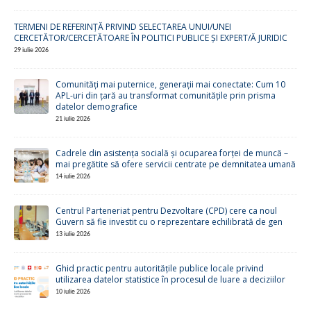
TERMENI DE REFERINȚĂ PRIVIND SELECTAREA UNUI/UNEI
CERCETĂTOR/CERCETĂTOARE ÎN POLITICI PUBLICE ȘI EXPERT/Ă JURIDIC
29 iulie 2026
Comunități mai puternice, generații mai conectate: Cum 10
APL-uri din țară au transformat comunitățile prin prisma
datelor demografice
21 iulie 2026
Cadrele din asistența socială și ocuparea forței de muncă –
mai pregătite să ofere servicii centrate pe demnitatea umană
14 iulie 2026
Centrul Parteneriat pentru Dezvoltare (CPD) cere ca noul
Guvern să fie investit cu o reprezentare echilibrată de gen
13 iulie 2026
Ghid practic pentru autoritățile publice locale privind
utilizarea datelor statistice în procesul de luare a deciziilor
10 iulie 2026