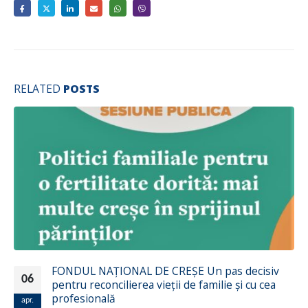
RELATED
POSTS
 NAȚIONAL DE CREȘE Un pas decisiv
PROPUN
26
reconcilierea vieții de familie și cu cea
DE ACȚI
onală
2023
ian.