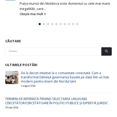
ncii din Moldova este domeniul cu cele mai mare
În contextu
i, care...
pentru anul
ai mult
Citește mai
CĂUTARE
ULTIMELE POSTĂRI
De la decizii intuitive la o comunitate conectată: Cum a
transformat Edinețul guvernarea bazată pe date într-un hub
modern pentru tinerii din Nordul țării
3 august 2026
TERMENI DE REFERINȚĂ PRIVIND SELECTAREA UNUI/UNEI
CERCETĂTOR/CERCETĂTOARE ÎN POLITICI PUBLICE ȘI EXPERT/Ă JURIDIC
29 iulie 2026