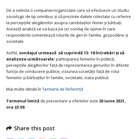
De a selecta o companie/organizație care să efectueze un studiu
sociologic de tip omnibus și să prezinte datele colectate cu referire
la percepțiile alegătorilor asupra candidaților femei și bărbați.
Această analiză se va baza pe un sondaj de opinie în care
respondenții comentează rolurile de gen în familie, gospodărie și
societate.
Astfel,
s
ondajul urmează s
ă cuprindă 15- 18 întrebări și
să
analizeze următoarele:
participarea femeilor în politică,
percepțiile alegătorilor față de reprezentarea genurilor în diferite
funcții de conducere publice, viziunea societății față de rolul
femeilor și bărbaților în familie, societate, viața publică.
Mai multe detalii în
Termenii de Referință
Termenul limită
de prezentare a ofertelor este
20 iunie 2021,
ora 23:59.
Share this post