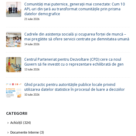
Comunități mai puternice, generații mai conectate: Cum 10
APL-uri din țară au transformat comunitățile prin prisma
datelor demografice
21 iulie 2026
Cadrele din asistența socială și ocuparea forței de muncă –
mai pregătite să ofere servicii centrate pe demnitatea umană
14 iulie 2026
Centrul Parteneriat pentru Dezvoltare (CPD) cere ca noul
Guvern să fie investit cu o reprezentare echilibrată de gen
13 iulie 2026
Ghid practic pentru autoritățile publice locale privind
utilizarea datelor statistice în procesul de luare a deciziilor
10 iulie 2026
CATEGORII
Achiziții
(324)
Documente Interne
(3)