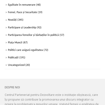
Egalitate în remunerare
(46)
Femei, Pace și Securitate
(19)
Noutăți
(345)
Participare și Leadership
(92)
Participarea femeilor și bărbaților în politică
(57)
Piața Muncii
(67)
Politici care asigură egalitatea
(72)
Publicații
(191)
Uncategorized
(20)
DESPRE NOI
Centrul Parteneriat pentru Dezvoltare este o instituție obștească, care
își propune să contribuie la promovarea unui discurs integrator cu
privire la problematica genurilor umane, statutul femeii și egalitatea de