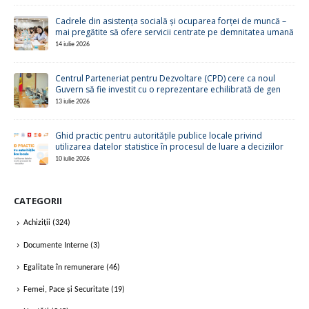
Cadrele din asistența socială și ocuparea forței de muncă –
mai pregătite să ofere servicii centrate pe demnitatea umană
14 iulie 2026
Centrul Parteneriat pentru Dezvoltare (CPD) cere ca noul
Guvern să fie investit cu o reprezentare echilibrată de gen
13 iulie 2026
Ghid practic pentru autoritățile publice locale privind
utilizarea datelor statistice în procesul de luare a deciziilor
10 iulie 2026
CATEGORII
Achiziții
(324)
Documente Interne
(3)
Egalitate în remunerare
(46)
Femei, Pace și Securitate
(19)