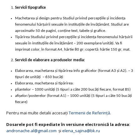
Servicii tipografice
Machetarea și design pentru Studiul privind percepțiile și incidența
fenomenului hărțuirii sexuale în instituțiile de învățământ. Studiul are
aproximativ 50 de pagini, conține text, tabele și grafice.
Tipărirea Studiului privind percepțiile și incidența fenomenului hărțuirii
sexuale în instituțiile de învățământ – 200 exemplare/unități. Va fi
imprimat color, în format A4, hârtie 80 gr; copertă: hârtie 150 gr, mat.
Servicii de elaborare a produselor media:
Elaborarea, machetarea și tipărirea Info graficelor (format A3 și A2). – 3
tipuri de unități – 650 bucăți
Elaborarea, machetarea și tipărirea:
pliantelor – 1000 unități (5 tipuri a câte 200 bucăți fiecare, format B5)
afișelor/posterelor (format A1) – 1000 unități (5 tipuri a câte 50 bucăți
fiecare)
Pentru mai multe detalii accesați
Termenii de Referință
.
Dosarele pot fi expediate în versiune electronică la adresa:
andronache.al@gmail.com
și
elena_sajina@bk.ru