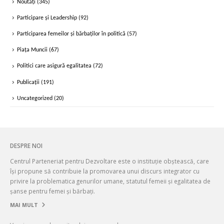
Noutăți
(345)
Participare și Leadership
(92)
Participarea femeilor și bărbaților în politică
(57)
Piața Muncii
(67)
Politici care asigură egalitatea
(72)
Publicații
(191)
Uncategorized
(20)
DESPRE NOI
Centrul Parteneriat pentru Dezvoltare este o instituție obștească, care
își propune să contribuie la promovarea unui discurs integrator cu
privire la problematica genurilor umane, statutul femeii și egalitatea de
șanse pentru femei și bărbați.
MAI MULT