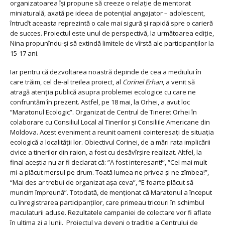
organizatoarea își propune să creeze o relație de mentorat
miniaturală, axată pe ideea de potențial angajator – adolescent,
întrucît aceasta reprezintă o cale mai sigură și rapidă spre o carieră
de succes. Proiectul este unul de perspectivă, la următoarea ediție,
Nina propunîndu-și să extindă limitele de vîrstă ale participanților la
15-17 ani.
Iar pentru că dezvoltarea noastră depinde de cea a mediului în
care trăim, cel de-al treilea proiect, al
Corinei Erhan
, a venit să
atragă atenția publică asupra problemei ecologice cu care ne
confruntăm în prezent. Astfel, pe 18 mai, la Orhei, a avut loc
”Maratonul Ecologic”. Organizat de Centrul de Tineret Orhei în
colaborare cu Consiliul Local al Tinerilor şi Consiliile Americane din
Moldova. Acest eveniment a reunit oamenii cointeresați de situația
ecologică a localității lor. Obiectivul Corinei, de a mări rata implicării
civice a tinerilor din raion, a fost cu desăvîrșire realizat. Altfel, la
final aceștia nu ar fi declarat că: ”A fost interesant!”, “Cel mai mult
mi-a plăcut mersul pe drum. Toată lumea ne privea şi ne zîmbea!”,
“Mai des ar trebui de organizat aşa ceva”, “E foarte plăcut să
muncim împreună”. Totodată, de menționat că Maratonul a început
cu înregistrarea participanților, care primeau tricouri în schimbul
maculaturii aduse. Rezultatele campaniei de colectare vor fi aflate
în ultima zi a lunii. Proiectul va deveni o tradiție a Centrului de