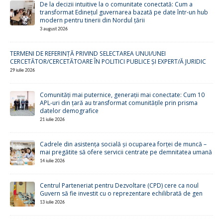
De la decizii intuitive la o comunitate conectată: Cum a
transformat Edinețul guvernarea bazată pe date într-un hub
modern pentru tinerii din Nordul țării
3 august 2026
TERMENI DE REFERINȚĂ PRIVIND SELECTAREA UNUI/UNEI
CERCETĂTOR/CERCETĂTOARE ÎN POLITICI PUBLICE ȘI EXPERT/Ă JURIDIC
29 iulie 2026
Comunități mai puternice, generații mai conectate: Cum 10
APL-uri din țară au transformat comunitățile prin prisma
datelor demografice
21 iulie 2026
Cadrele din asistența socială și ocuparea forței de muncă –
mai pregătite să ofere servicii centrate pe demnitatea umană
14 iulie 2026
Centrul Parteneriat pentru Dezvoltare (CPD) cere ca noul
Guvern să fie investit cu o reprezentare echilibrată de gen
13 iulie 2026