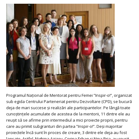
Programul Național de Mentorat pentru Femei ”Inspir-o!”, organizat
sub egida Centrului Parteneriat pentru Dezvoltare (CPD), se bucură
deja de mari succese și realizări ale participantelor. Pe lângă toate
cunoștințele acumulate de acestea de la mentorii, 11 dintre ele au
reușit să se afirme prin intermediul a mici proiecte proprii, pentru
care au primit subgranturi din partea ”Inspir-o!”. Deși majoritar
proiectele încă sunt în proces de creare, 3 dintre ele deja au fost
lansate. Astfel, Nighina Azizov, Corina Erhan și Nina Bria, au reușit