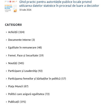
Ghid practic pentru autoritățile publice locale privind
utilizarea datelor statistice în procesul de luare a deciziilor
10 iulie 2026
CATEGORII
Achiziții
(324)
Documente Interne
(3)
Egalitate în remunerare
(46)
Femei, Pace și Securitate
(19)
Noutăți
(345)
Participare și Leadership
(92)
Participarea femeilor și bărbaților în politică
(57)
Piața Muncii
(67)
Politici care asigură egalitatea
(72)
Publicații
(191)