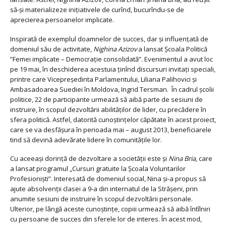
să-și materializeze inițiativele de curînd, bucurîndu-se de
aprecierea persoanelor implicate.
Inspirată de exemplul doamnelor de succes, dar și influențată de
domeniul său de activitate,
Nighina Azizov
a lansat Școala Politică
”Femei implicate – Democrație consolidată”. Evenimentul a avut loc
pe 19 mai, în deschiderea acestuia ținînd discursuri invitați speciali,
printre care Vicepreședinta Parlamentului, Liliana Palihovici și
Ambasadoarea Suediei în Moldova, Ingrid Tersman. În cadrul școlii
politice, 22 de participante urmează să aibă parte de sesiuni de
instruire, în scopul dezvoltării abilităților de lider, cu precădere în
sfera politică. Astfel, datorită cunoștințelor căpătate în acest proiect,
care se va desfășura în perioada mai – august 2013, beneficiarele
tind să devină adevărate lidere în comunitățile lor.
Cu aceeași dorință de dezvoltare a societății este și
Nina Bria
, care
a lansat programul „Cursuri gratuite la Școala Voluntarilor
Profesioniști”. Interesată de domeniul social, Nina și-a propus să
ajute absolvenții clasei a 9-a din internatul de la Strășeni, prin
anumite sesiuni de instruire în scopul dezvoltării personale.
Ulterior, pe lângă aceste cunoștințe, copiii urmează să aibă întîlniri
cu persoane de succes din sferele lor de interes. În acest mod,