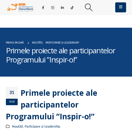
PRIMA PAGINĂ
NOUTĂȚI
,
PARTICIPARE ȘI LEADERSHIP
Primele proiecte ale participantelor
Programului ”Inspir-o!”
Primele proiecte ale
31
participantelor
mai
Programului ”Inspir-o!”
Noutăți
,
Participare și Leadership