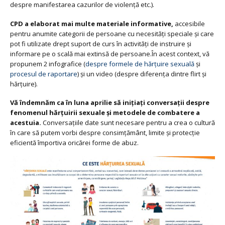
despre manifestarea cazurilor de violenţă etc.).
CPD a elaborat mai multe materiale informative,
accesibile
pentru anumite categorii de persoane cu necesități speciale şi care
pot fi utilizate drept suport de curs în activități de instruire şi
informare pe o scală mai extinsă de persoane.În acest context, vă
propunem 2 infografice (
despre formele de hărțuire sexuală
și
procesul de raportare
) și un video (despre diferența dintre flirt și
hărțuire).
Vă îndemnăm ca în luna aprilie să inițiați conversații despre
fenomenul hărțuirii sexuale şi metodele de combatere a
acestuia.
Conversaţiile date sunt necesare pentru a crea o cultură
în care să putem vorbi despre consimțământ, limite și protecţie
eficientă împortiva oricărei forme de abuz.