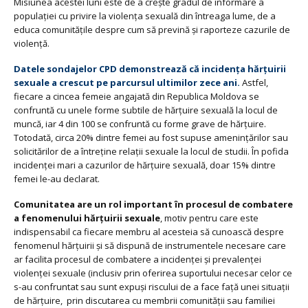
Misiunea acestei luni este de a crește gradul de informare a
populaţiei cu privire la violența sexuală din întreaga lume, de a
educa comunitățile despre cum să prevină și raporteze cazurile de
violenţă.
Datele sondajelor CPD demonstrează că incidența hărțuirii
sexuale a crescut pe parcursul ultimilor zece ani.
Astfel,
fiecare a cincea femeie angajată din Republica Moldova se
confruntă cu unele forme subtile de hărțuire sexuală la locul de
muncă, iar 4 din 100 se confruntă cu forme grave de hărțuire.
Totodată, circa 20% dintre femei au fost supuse amenințărilor sau
solicitărilor de a întreține relații sexuale la locul de studii. În pofida
incidenței mari a cazurilor de hărțuire sexuală, doar 15% dintre
femei le-au declarat.
Comunitatea are un rol important în procesul de combatere
a fenomenului hărțuirii sexuale
, motiv pentru care este
indispensabil ca fiecare membru al acesteia să cunoască despre
fenomenul hărţuirii şi să dispună de instrumentele necesare care
ar facilita procesul de combatere a incidenţei şi prevalenţei
violenţei sexuale (inclusiv prin oferirea suportului necesar celor ce
s-au confruntat sau sunt expuşi riscului de a face faţă unei situaţii
de hărţuire, prin discutarea cu membrii comunităţii sau familiei