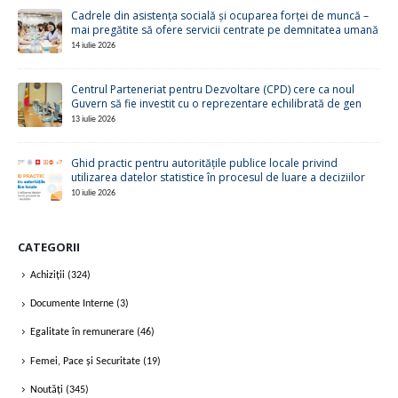
Cadrele din asistența socială și ocuparea forței de muncă –
mai pregătite să ofere servicii centrate pe demnitatea umană
14 iulie 2026
Centrul Parteneriat pentru Dezvoltare (CPD) cere ca noul
Guvern să fie investit cu o reprezentare echilibrată de gen
13 iulie 2026
Ghid practic pentru autoritățile publice locale privind
utilizarea datelor statistice în procesul de luare a deciziilor
10 iulie 2026
CATEGORII
Achiziții
(324)
Documente Interne
(3)
Egalitate în remunerare
(46)
Femei, Pace și Securitate
(19)
Noutăți
(345)