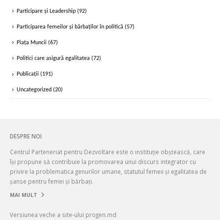
Participare și Leadership
(92)
Participarea femeilor și bărbaților în politică
(57)
Piața Muncii
(67)
Politici care asigură egalitatea
(72)
Publicații
(191)
Uncategorized
(20)
DESPRE NOI
Centrul Parteneriat pentru Dezvoltare este o instituție obștească, care
își propune să contribuie la promovarea unui discurs integrator cu
privire la problematica genurilor umane, statutul femeii și egalitatea de
șanse pentru femei și bărbați.
MAI MULT
Versiunea veche a site-ului progen.md