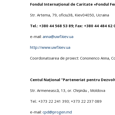
Fondul Internaţional de Caritate «Fondul Fe
Str. Artema, 79, oficiu38, Kiev04050, Ucraina
Tel
.: +380 44 568 53 89;
Fax
: +380 44 484 62 
e-mail:
anna@uwf.kiev.ua
http://www.uwf.kiev.ua
Coordonatoarea de proiect: Cononenco Anna, Coor
Centul Naţional “Parteneriat pentru Dezvol
Str. Armenească, 13, or. Chişinău , Moldova
Tel.: +373 22 241 393; +373 22 237 089
e-mail:
cpd@progen.md