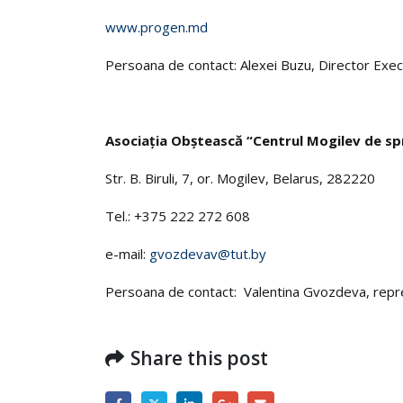
www.progen.md
Persoana de contact: Alexei Buzu, Director Exec
Asociaţia Obştească “Centrul Mogilev de spri
Str. B. Biruli, 7, or. Mogilev, Belarus, 282220
Tel.: +375 222 272 608
e-mail:
gvozdevav@tut.by
Persoana de contact: Valentina Gvozdeva, repre
Share this post