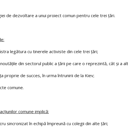
iei de dezvoltare a unui proiect comun pentru cele trei țări.
de:
ra legătura cu tinerele activiste din cele trei țări;
outăţile din sectorul public a ţării pe care o reprezintă, cât şi a alt
 proprie de succes, în urma întrunirii de la Kiev;
iecte comune.
acțiunilor comune implică:
ru sincronizat în echipă împreună cu colegii din alte țări;