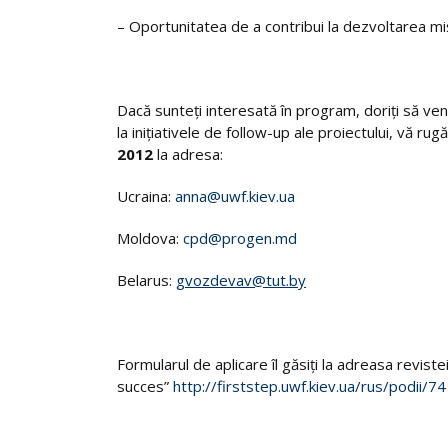
– Oportunitatea de a contribui la dezvoltarea mişc
Dacă sunteți interesată în program, doriţi să veniţ
la inițiativele de follow-up ale proiectului, vă
2012
la adresa:
Ucraina:
anna@uwf.kiev.ua
Moldova:
cpd@progen.md
Belarus:
gvozdevav@tut.by
Formularul de aplicare îl găsiţi la adreasa reviste
succes”
http://firststep.uwf.kiev.ua/rus/podii/74