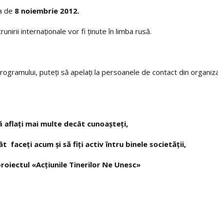
ta de
8 noiembrie 2012.
unirii internaţionale vor fi ţinute în limba rusă.
 programului, puteţi să apelaţi la persoanele de contact din organiza
ă aflaţi mai multe decât cunoaşteţi,
 faceţi acum şi să fiţi activ întru binele societăţii,
roiectul «Ac
ţiunile Tinerilor Ne Unesc
»