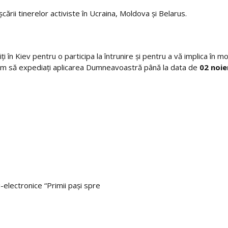
ării tinerelor activiste în Ucraina, Moldova și Belarus.
i în Kiev pentru o participa la întrunire și pentru a vă implica în m
 rugăm să expediaţi aplicarea Dumneavoastră până la data de
02 noi
i-electronice “Primii paşi spre