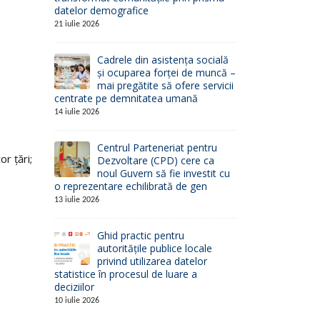
datelor demografice
21 iulie 2026
Cadrele din asistența socială
și ocuparea forței de muncă –
mai pregătite să ofere servicii
centrate pe demnitatea umană
14 iulie 2026
Centrul Parteneriat pentru
or țări;
Dezvoltare (CPD) cere ca
noul Guvern să fie investit cu
o reprezentare echilibrată de gen
13 iulie 2026
Ghid practic pentru
autoritățile publice locale
privind utilizarea datelor
statistice în procesul de luare a
deciziilor
10 iulie 2026