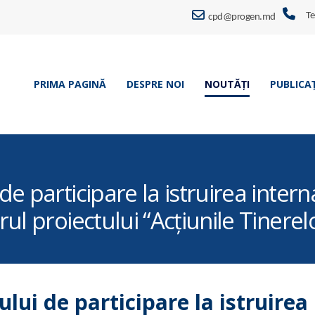
Te
cpd@progen.md
PRIMA PAGINĂ
DESPRE NOI
NOUTĂȚI
PUBLICAȚ
e participare la istruirea intern
ul proiectului “Acţiunile Tinerel
ui de participare la istruirea