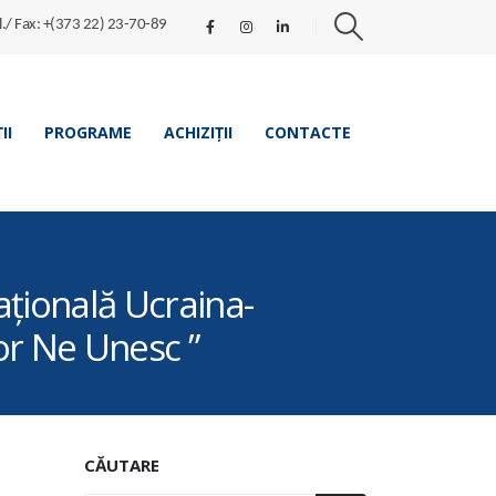
l./ Fax: +(373 22) 23-70-89
II
PROGRAME
ACHIZIȚII
CONTACTE
aţională Ucraina-
or Ne Unesc ”
CĂUTARE