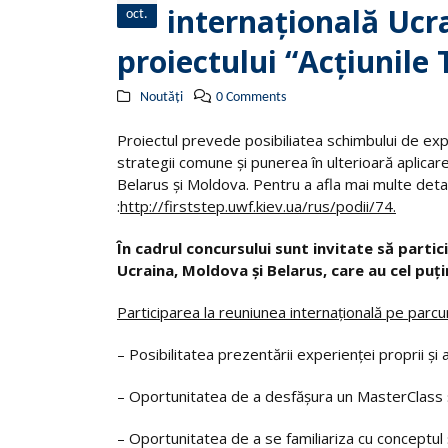
internaţională Ucr
oct.
proiectului “Acţiunile
Noutăți
0 Comments
Proiectul prevede posibiliatea schimbului de expe
strategii comune și punerea în ulterioară aplicare 
Belarus și Moldova. Pentru a afla mai multe detal
:
http://firststep.uwf.kiev.ua/rus/podii/74
.
În cadrul concursului sunt invitate să partic
Ucraina, Moldova şi Belarus, care au cel puţ
Participarea la reuniunea internaţională pe parcurs
– Posibilitatea prezentării experienţei proprii și 
– Oportunitatea de a desfășura un MasterClass și 
– Oportunitatea de a se familiariza cu conceptul 