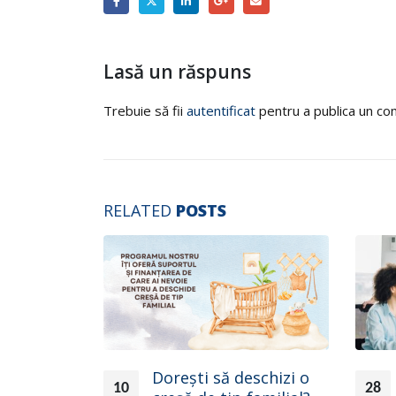
Lasă un răspuns
Trebuie să fii
autentificat
pentru a publica un co
RELATED
POSTS
u sunt
Dorești să deschizi o
10
28