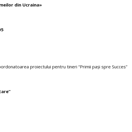
meilor din Ucraina»
05
donatoarea proiectului pentru tineri “Primii paşi spre Succes”
tare”