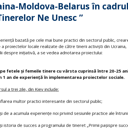
aina-Moldova-Belarus în cadru
 Tinerelor Ne Unesc ”
rienţă bazată pe cele mai bune practici din sectorul public, crear
a proiectelor locale realizate de către tinerii activiști din Ucraina,
ii despre iniţiativă, a se vedea adnotarea proiectului:
ipe fetele şi femeile tinere cu vârsta cuprinsă între 20-25 an
in 1 an de experienţă în implementarea proiectelor sociale.
ul a trei zile, din Kiev include:
aflarea multor practici interesante din sectorul public;
de a acumula experienţe noi privind sesiunile practice ale întrunir
și istoria de succes a programului de tineret „Primii paşispre succ