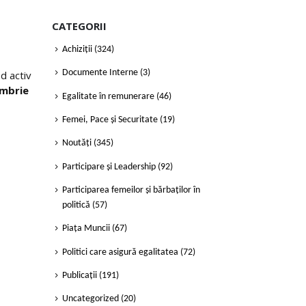
CATEGORII
Achiziții
(324)
od activ
Documente Interne
(3)
embrie
Egalitate în remunerare
(46)
Femei, Pace și Securitate
(19)
Noutăți
(345)
Participare și Leadership
(92)
Participarea femeilor și bărbaților în
politică
(57)
Piața Muncii
(67)
Politici care asigură egalitatea
(72)
Publicații
(191)
Uncategorized
(20)