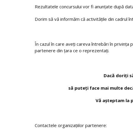
Rezultatele concursului vor fi anunţate după da
Dorim să vă informăm că activităţile din cadrul într
În cazul în care aveţi careva întrebări în privinţa
partenere din ţara ce o reprezentaţi.
Dacă doriţi s
să puteţi face mai multe decât
Vă aşteptam la p
Contactele organizaţiilor partenere: