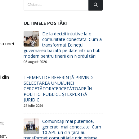
l
ULTIMELE POSTĂRI
De la decizii intuitive la o
comunitate conectată: Cum a
ea unei
transformat Edinețul
guvernarea bazată pe date într-un hub
modern pentru tinerii din Nordul țării
03 august 2026
i din
TERMENI DE REFERINȚĂ PRIVIND
SELECTAREA UNUI/UNEI
CERCETĂTOR/CERCETĂTOARE ÎN
POLITICI PUBLICE ȘI EXPERT/Ă
JURIDIC
29 iulie 2026
Comunități mai puternice,
ii;
generații mai conectate: Cum
10 APL-uri din țară au
es”,
transformat comunitățile prin prisma