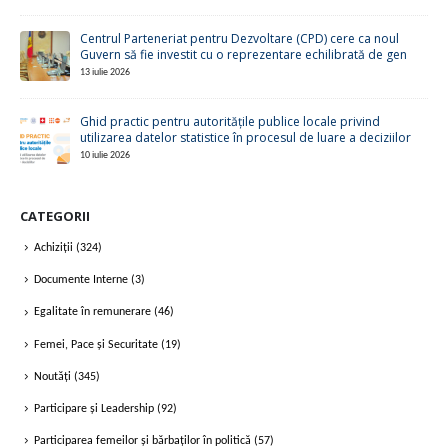
Centrul Parteneriat pentru Dezvoltare (CPD) cere ca noul
Guvern să fie investit cu o reprezentare echilibrată de gen
13 iulie 2026
Ghid practic pentru autoritățile publice locale privind
utilizarea datelor statistice în procesul de luare a deciziilor
10 iulie 2026
CATEGORII
Achiziții
(324)
Documente Interne
(3)
Egalitate în remunerare
(46)
Femei, Pace și Securitate
(19)
Noutăți
(345)
Participare și Leadership
(92)
Participarea femeilor și bărbaților în politică
(57)