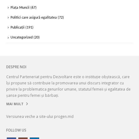
Piața Muncii
(67)
Politici care asigură egalitatea
(72)
Publicații
(191)
Uncategorized
(20)
DESPRE NOI
Centrul Parteneriat pentru Dezvoltare este o instituție obștească, care
își propune să contribuie la promovarea unui discurs integrator cu
privire la problematica genurilor umane, statutul femeii și egalitatea de
șanse pentru femei și bărbați.
MAI MULT
Versiunea veche a site-ului progen.md
FOLLOW US