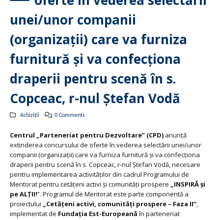
oferte în vederea selectării
unei/unor companii
(organizații) care va furniza
furnitură și va confecționa
draperii pentru scenă în s.
Copceac, r-nul Ștefan Vodă
Achiziții
0 Comments
Centrul „Parteneriat pentru Dezvoltare” (CPD)
anunță
extinderea concursului de oferte în vederea selectării unei/unor
companii (organizații) care va furniza furnitură și va confecționa
draperii pentru scenă în s. Copceac, r-nul Ștefan Vodă, necesare
pentru implementarea activităților din cadrul Programului de
Mentorat pentru cetățeni activi și comunități prospere
„INSPIRĂ și
pe ALȚII!
”. Programul de Mentorat este parte componentă a
proiectului
„Cetățeni activi, comunități prospere – Faza II”
,
implementat de
Fundația Est-Europeană
în parteneriat