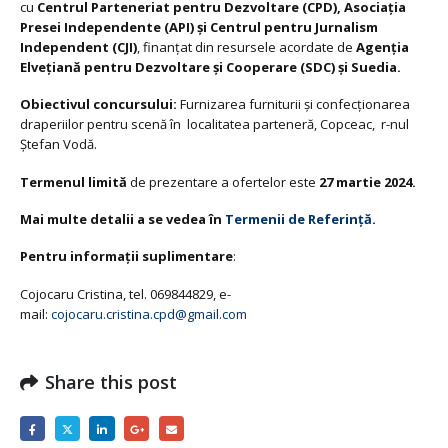
cu
Centrul Parteneriat pentru Dezvoltare (CPD), Asociația
Presei Independente (API) și Centrul pentru Jurnalism
Independent (CJI)
, finanțat din resursele acordate de
Agenția
Elvețiană pentru Dezvoltare și Cooperare (SDC) și Suedia.
Obiectivul concursului:
Furnizarea furniturii și confecționarea
draperiilor pentru scenă în localitatea parteneră, Copceac, r-nul
Ștefan Vodă.
Termenul limită
de prezentare a ofertelor este
27 martie 2024.
Mai multe detalii a se vedea în
Termenii de Referință
.
Pentru informații suplimentare
:
Cojocaru Cristina, tel. 069844829, e-
mail:
cojocaru.cristina.cpd@gmail.com
Share this post