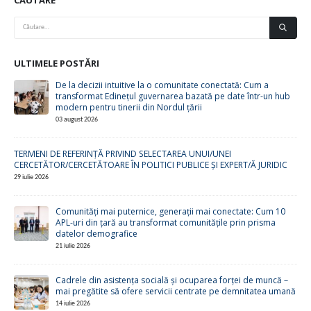
CĂUTARE
ULTIMELE POSTĂRI
De la decizii intuitive la o comunitate conectată: Cum a
transformat Edinețul guvernarea bazată pe date într-un hub
modern pentru tinerii din Nordul țării
03 august 2026
TERMENI DE REFERINȚĂ PRIVIND SELECTAREA UNUI/UNEI
CERCETĂTOR/CERCETĂTOARE ÎN POLITICI PUBLICE ȘI EXPERT/Ă JURIDIC
29 iulie 2026
Comunități mai puternice, generații mai conectate: Cum 10
APL-uri din țară au transformat comunitățile prin prisma
datelor demografice
21 iulie 2026
Cadrele din asistența socială și ocuparea forței de muncă –
mai pregătite să ofere servicii centrate pe demnitatea umană
14 iulie 2026