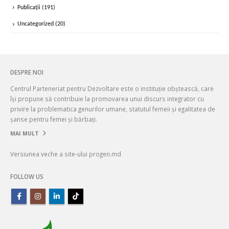
Publicații
(191)
Uncategorized
(20)
DESPRE NOI
Centrul Parteneriat pentru Dezvoltare este o instituție obștească, care
își propune să contribuie la promovarea unui discurs integrator cu
privire la problematica genurilor umane, statutul femeii și egalitatea de
șanse pentru femei și bărbați.
MAI MULT
Versiunea veche a site-ului progen.md
FOLLOW US