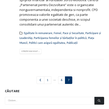
„Parteneriat pentru Dezvoltare” este o organizatie
nonguvernamentala, independenta si nonprofit. CPD
promoveaza valorile egalitatii de gen, ca parte
componenta a unei societati deschise, in scopul
consolidarii unui parteneriat autentic de...
Egalitate în remunerare
,
Femei, Pace și Securitate
,
Participare și
Leadership
,
Participarea femeilor și bărbaților în politică
,
Piața
Muncii
,
Politici care asigură egalitatea
,
Publicații
CITEȘTE MAI MULT ...
…
1
6
7
CĂUTARE