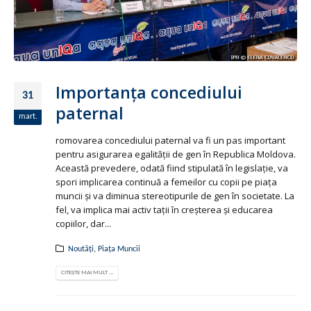
Importanţa concediului
31
paternal
mart.
romovarea concediului paternal va fi un pas important
pentru asigurarea egalităţii de gen în Republica Moldova.
Această prevedere, odată fiind stipulată în legislaţie, va
spori implicarea continuă a femeilor cu copii pe piaţa
muncii şi va diminua stereotipurile de gen în societate. La
fel, va implica mai activ taţii în creşterea şi educarea
copiilor, dar...
Noutăți
,
Piața Muncii
CITEȘTE MAI MULT ...