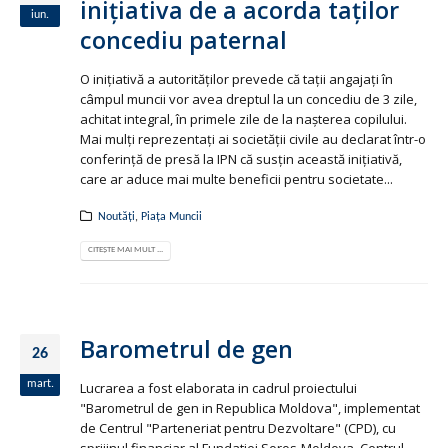
iniţiativa de a acorda taţilor
iun.
concediu paternal
O iniţiativă a autorităţilor prevede că taţii angajaţi în
câmpul muncii vor avea dreptul la un concediu de 3 zile,
achitat integral, în primele zile de la naşterea copilului.
Mai mulţi reprezentaţi ai societăţii civile au declarat într-o
conferinţă de presă la IPN că susţin această iniţiativă,
care ar aduce mai multe beneficii pentru societate...
Noutăți
,
Piața Muncii
CITEȘTE MAI MULT ...
Barometrul de gen
26
mart.
Lucrarea a fost elaborata in cadrul proiectului
"Barometrul de gen in Republica Moldova", implementat
de Centrul "Parteneriat pentru Dezvoltare" (CPD), cu
sprijinul financiar al Fundatiei Soros-Moldova. Centrul