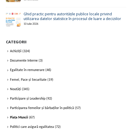
Ghid practic pentru autoritățile publice locale privind
utilizarea datelor statistice în procesul de luare a deciziilor
10 iulie 2026
CATEGORII
Achiziții
(324)
Documente Interne
(3)
Egalitate în remunerare
(46)
Femei, Pace și Securitate
(19)
Noutăți
(345)
Participare și Leadership
(92)
Participarea femeilor și bărbaților în politică
(57)
Piața Muncii
(67)
Politici care asigură egalitatea
(72)