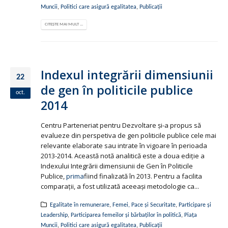
Muncii
,
Politici care asigură egalitatea
,
Publicații
CITEȘTE MAI MULT ...
Indexul integrării dimensiunii
22
de gen în politicile publice
oct.
2014
Centru Parteneriat pentru Dezvoltare și-a propus să
evalueze din perspetiva de gen politicile publice cele mai
relevante elaborate sau intrate în vigoare în perioada
2013-2014. Această notă analitică este a doua ediție a
Indexului Integrării dimensiunii de Gen în Politicile
Publice,
prima
fiind finalizată în 2013. Pentru a facilita
comparații, a fost utilizată aceeași metodologie ca...
Egalitate în remunerare
,
Femei, Pace și Securitate
,
Participare și
Leadership
,
Participarea femeilor și bărbaților în politică
,
Piața
Muncii
,
Politici care asigură egalitatea
,
Publicații