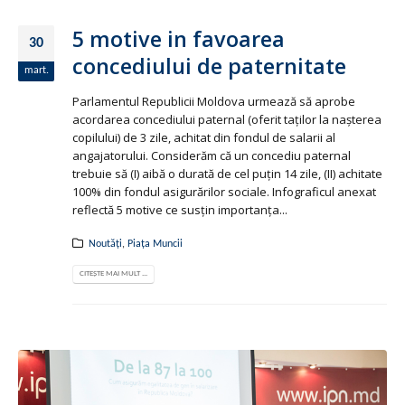
5 motive in favoarea
30
concediului de paternitate
mart.
Parlamentul Republicii Moldova urmează să aprobe
acordarea concediului paternal (oferit taţilor la naşterea
copilului) de 3 zile, achitat din fondul de salarii al
angajatorului. Considerăm că un concediu paternal
trebuie să (I) aibă o durată de cel puţin 14 zile, (II) achitate
100% din fondul asigurărilor sociale. Infograficul anexat
reflectă 5 motive ce susţin importanţa...
Noutăți
,
Piața Muncii
CITEȘTE MAI MULT ...