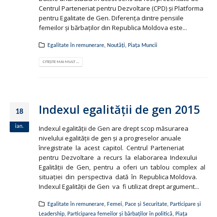
Centrul Parteneriat pentru Dezvoltare (CPD) şi Platforma
pentru Egalitate de Gen. Diferenţa dintre pensiile
femeilor şi bărbaţilor din Republica Moldova este...
Egalitate în remunerare
,
Noutăți
,
Piața Muncii
CITEȘTE MAI MULT ...
Indexul egalităţii de gen 2015
18
ian.
Indexul egalităţii de Gen are drept scop măsurarea
nivelului egalităţii de gen şi a progreselor anuale
înregistrate la acest capitol. Centrul Parteneriat
pentru Dezvoltare a recurs la elaborarea Indexului
Egalităţii de Gen, pentru a oferi un tablou complex al
situaţiei din perspectiva dată în Republica Moldova.
Indexul Egalităţii de Gen va fi utilizat drept argument...
Egalitate în remunerare
,
Femei, Pace și Securitate
,
Participare și
Leadership
,
Participarea femeilor și bărbaților în politică
,
Piața