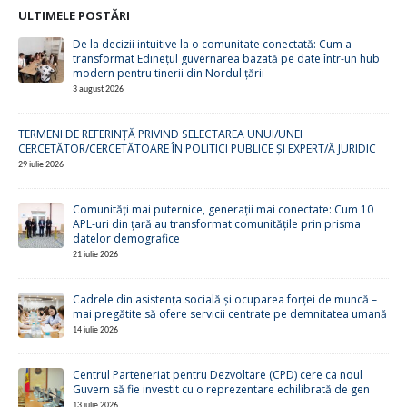
ULTIMELE POSTĂRI
De la decizii intuitive la o comunitate conectată: Cum a
transformat Edinețul guvernarea bazată pe date într-un hub
modern pentru tinerii din Nordul țării
3 august 2026
TERMENI DE REFERINȚĂ PRIVIND SELECTAREA UNUI/UNEI
CERCETĂTOR/CERCETĂTOARE ÎN POLITICI PUBLICE ȘI EXPERT/Ă JURIDIC
29 iulie 2026
Comunități mai puternice, generații mai conectate: Cum 10
APL-uri din țară au transformat comunitățile prin prisma
datelor demografice
21 iulie 2026
Cadrele din asistența socială și ocuparea forței de muncă –
mai pregătite să ofere servicii centrate pe demnitatea umană
14 iulie 2026
Centrul Parteneriat pentru Dezvoltare (CPD) cere ca noul
Guvern să fie investit cu o reprezentare echilibrată de gen
13 iulie 2026