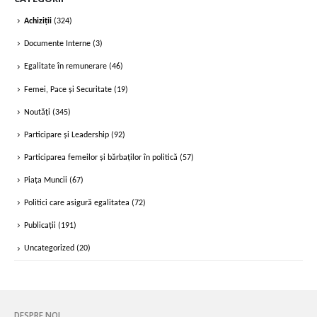
Achiziții
(324)
Documente Interne
(3)
Egalitate în remunerare
(46)
Femei, Pace și Securitate
(19)
Noutăți
(345)
Participare și Leadership
(92)
Participarea femeilor și bărbaților în politică
(57)
Piața Muncii
(67)
Politici care asigură egalitatea
(72)
Publicații
(191)
Uncategorized
(20)
DESPRE NOI