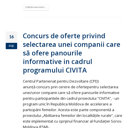
CITEȘTE MAI MULT ...
Concurs de oferte privind
16
selectarea unei companii care
aug.
să ofere panourile
informative in cadrul
programului CIVITA
Centrul Parteneriat pentru Dezvoltare (CPD)
anunţă concurs prin cerere de ofertepentru selectarea
unei/unor companii care să ofere panourile informative
pentru participantele din cadrul proiectului “CIVITA”, - un
program unic în Republica Moldova de accelerare a
participării femeilor. Acesta este parte componentă a
proiectului „Abilitarea femeilor din localitățile rurale”, care
este implementat cu sprijinul financiar al Fundaţiei Soros-
Moldova (FSM)...