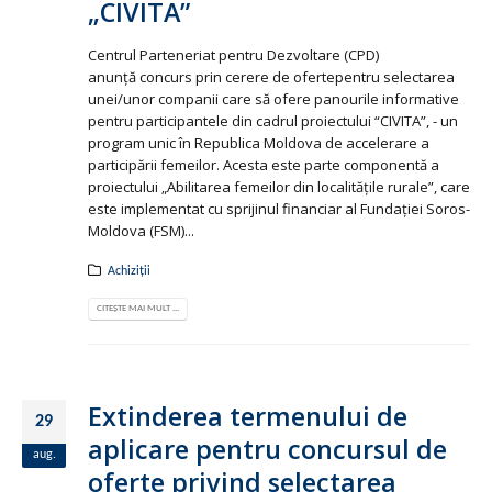
„CIVITA”
Centrul Parteneriat pentru Dezvoltare (CPD)
anunţă concurs prin cerere de ofertepentru selectarea
unei/unor companii care să ofere panourile informative
pentru participantele din cadrul proiectului “CIVITA”, - un
program unic în Republica Moldova de accelerare a
participării femeilor. Acesta este parte componentă a
proiectului „Abilitarea femeilor din localitățile rurale”, care
este implementat cu sprijinul financiar al Fundaţiei Soros-
Moldova (FSM)...
Achiziții
CITEȘTE MAI MULT ...
Extinderea termenului de
29
aplicare pentru concursul de
aug.
oferte privind selectarea