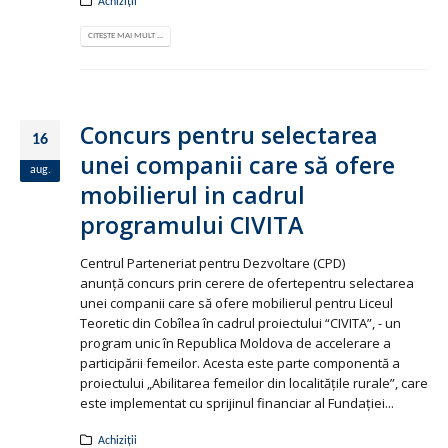
Achiziții
CITEȘTE MAI MULT ...
Concurs pentru selectarea
16
unei companii care să ofere
aug.
mobilierul in cadrul
programului CIVITA
Centrul Parteneriat pentru Dezvoltare (CPD)
anunţă concurs prin cerere de ofertepentru selectarea
unei companii care să ofere mobilierul pentru Liceul
Teoretic din Cobîlea în cadrul proiectului “CIVITA”, - un
program unic în Republica Moldova de accelerare a
participării femeilor. Acesta este parte componentă a
proiectului „Abilitarea femeilor din localitățile rurale”, care
este implementat cu sprijinul financiar al Fundaţiei...
Achiziții