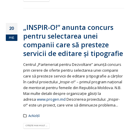
„INSPIR-O!” anunta concurs
20
pentru selectarea unei
aug.
companii care să presteze
servicii de editare şi tipografie
Centrul „Parteneriat pentru Dezvoltare” anunţă concurs
prin cerere de oferte pentru selectarea unei companii
care să presteze servicii de editare şi tipografie a cărţilor
în cadrul proiectului „Inspir-o!” – primul program naţional
de mentorat pentru femeile din Republica Moldova. N.B.
Mai multe detalii despre organizație găsiți la
adresa
www.progen.md
Descrierea proiectului: „Inspir-
o!” este un proiect, care vine să diminueze problema...
Achiziții
CITEȘTE MAI MULT ...