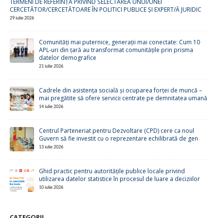
TERMENI DE REFERINȚĂ PRIVIND SELECTAREA UNUI/UNEI
CERCETĂTOR/CERCETĂTOARE ÎN POLITICI PUBLICE ȘI EXPERT/Ă JURIDIC
29 iulie 2026
Comunități mai puternice, generații mai conectate: Cum 10
APL-uri din țară au transformat comunitățile prin prisma
datelor demografice
21 iulie 2026
Cadrele din asistența socială și ocuparea forței de muncă –
mai pregătite să ofere servicii centrate pe demnitatea umană
14 iulie 2026
Centrul Parteneriat pentru Dezvoltare (CPD) cere ca noul
Guvern să fie investit cu o reprezentare echilibrată de gen
13 iulie 2026
Ghid practic pentru autoritățile publice locale privind
utilizarea datelor statistice în procesul de luare a deciziilor
10 iulie 2026
CATEGORII