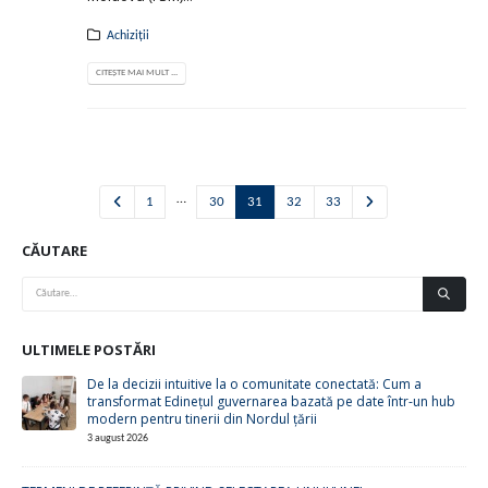
Achiziții
CITEȘTE MAI MULT ...
…
1
30
31
32
33
CĂUTARE
ULTIMELE POSTĂRI
De la decizii intuitive la o comunitate conectată: Cum a
transformat Edinețul guvernarea bazată pe date într-un hub
modern pentru tinerii din Nordul țării
3 august 2026