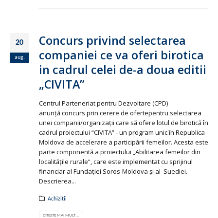
Concurs privind selectarea
20
companiei ce va oferi birotica
aug.
in cadrul celei de-a doua editii
„CIVITA”
Centrul Parteneriat pentru Dezvoltare (CPD)
anunţă concurs prin cerere de ofertepentru selectarea
unei companii/organizaţii care să ofere lotul de birotică în
cadrul proiectului “CIVITA” - un program unic în Republica
Moldova de accelerare a participării femeilor. Acesta este
parte componentă a proiectului „Abilitarea femeilor din
localitățile rurale”, care este implementat cu sprijinul
financiar al Fundaţiei Soros-Moldova şi al Suediei.
Descrierea...
Achiziții
CITEȘTE MAI MULT ...