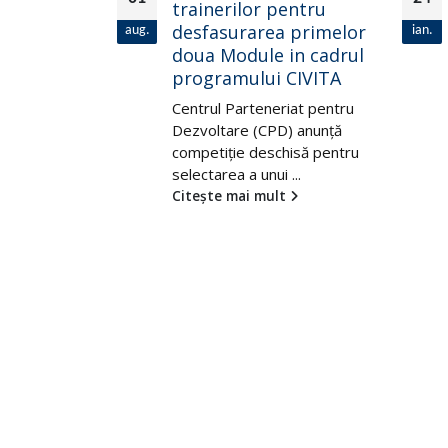
tării unei
trainerilor pentru
anizații,
desfasurarea primelor
aug.
ian.
za un
doua Module in cadrul
ogic
programului CIVITA
erioada
Centrul Parteneriat pentru
–
Dezvoltare (CPD) anunţă
023
competiţie deschisă pentru
selectarea a unui ...
iat pentru
Citește mai mult
) anunță
ului de
...
t