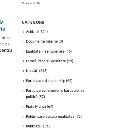
privind procurarea
de 
10 iulie 2026
echipamentului fitness
pro
iun.
iul.
şi de joacă pentru
net
de
copii în cadrul
Pro
CATEGORII
fie
Programului Naţional
Cent
Achiziții
(324)
de Mentorat pentru
Dezv
entru
Femei Active “INSPIR-
Documente Interne
(3)
anun
ncurs
O!”
desc
pentru
Egalitate în remunerare
(46)
unei
Centrul „Parteneriat pentru
Femei, Pace și Securitate
(19)
Cite
Dezvoltare” (CPD) anunţă
licitaţie deschisă pentru
Noutăți
(345)
selectarea unei/unor
Participare și Leadership
(92)
companii...
Citește mai mult
Participarea femeilor și bărbaților în
politică
(57)
Piața Muncii
(67)
Politici care asigură egalitatea
(72)
Publicații
(191)