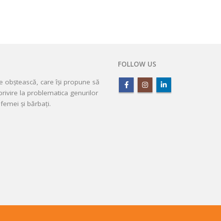
FOLLOW US
ie obștească, care își propune să
rivire la problematica genurilor
femei și bărbați.