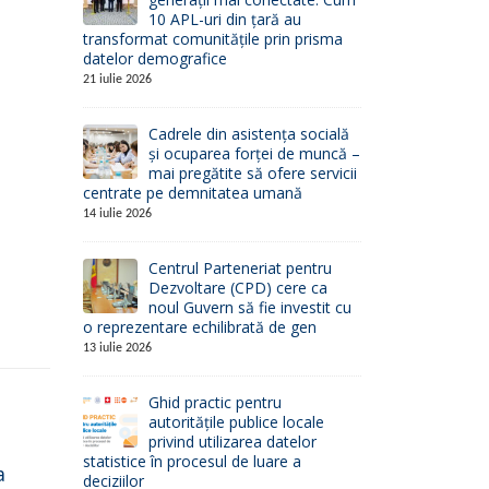
10 APL-uri din țară au
transformat comunitățile prin prisma
datelor demografice
21 iulie 2026
Cadrele din asistența socială
și ocuparea forței de muncă –
mai pregătite să ofere servicii
centrate pe demnitatea umană
14 iulie 2026
Centrul Parteneriat pentru
Dezvoltare (CPD) cere ca
noul Guvern să fie investit cu
o reprezentare echilibrată de gen
13 iulie 2026
Ghid practic pentru
autoritățile publice locale
privind utilizarea datelor
statistice în procesul de luare a
a
Licitaţie deschisă
Ext
deciziilor
26
10