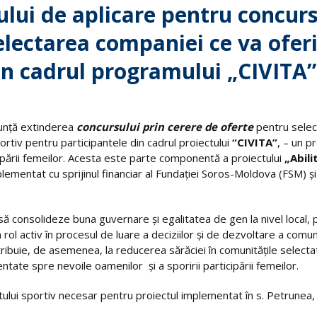
lui de aplicare pentru concurs
electarea companiei ce va ofer
in cadrul programului „CIVITA”
nunţă extinderea
concursului prin cerere de oferte
pentru selec
rtiv pentru participantele din cadrul proiectului
“CIVITA”
, – un 
ipării femeilor. Acesta este parte componentă a proiectului
„Abili
plementat cu sprijinul financiar al Fundaţiei Soros-Moldova (FSM) şi
 să consolideze buna guvernare şi egalitatea de gen la nivel local, 
rol activ în procesul de luare a deciziilor şi de dezvoltare a comuni
tribuie, de asemenea, la reducerea sărăciei în comunităţile selecta
tate spre nevoile oamenilor şi a sporirii participării femeilor.
lui sportiv necesar pentru proiectul implementat în s. Petrunea, 