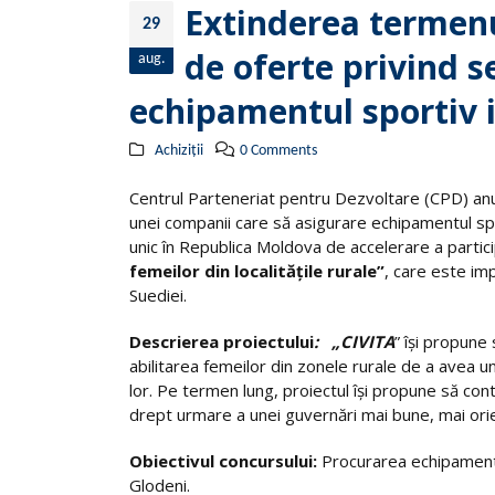
Extinderea termenu
29
de oferte privind s
aug.
echipamentul sportiv 
Achiziții
0 Comments
Centrul Parteneriat pentru Dezvoltare (CPD) a
unei companii care să asigurare echipamentul spo
unic în Republica Moldova de accelerare a partic
femeilor din localitățile rurale”
, care este im
Suediei.
Descrierea proiectului
:
„
CIVITA
” îşi propune
abilitarea femeilor din zonele rurale de a avea un 
lor. Pe termen lung, proiectul îşi propune să con
drept urmare a unei guvernări mai bune, mai orien
Obiectivul concursului:
Procurarea echipamentu
Glodeni.