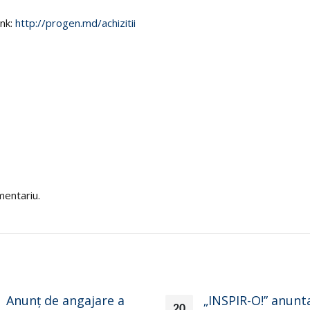
ink:
http://progen.md/achizitii
mentariu.
Anunţ de angajare a
„INSPIR-O!” anunt
20