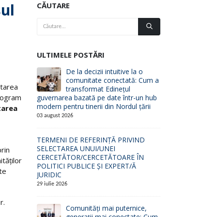
ul
CĂUTARE
i
ULTIMELE POSTĂRI
De la decizii intuitive la o
comunitate conectată: Cum a
tarea
transformat Edinețul
program
guvernarea bazată pe date într-un hub
modern pentru tinerii din Nordul țării
tarea
03 august 2026
TERMENI DE REFERINȚĂ PRIVIND
SELECTAREA UNUI/UNEI
prin
CERCETĂTOR/CERCETĂTOARE ÎN
tăţilor
POLITICI PUBLICE ȘI EXPERT/Ă
te
JURIDIC
29 iulie 2026
r.
Comunități mai puternice,
generații mai conectate: Cum