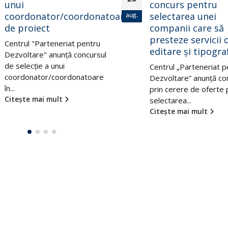
unui
concurs pentru
coordonator/coordonatoare
selectarea unei
aug.
de proiect
companii care să
presteze servicii 
Centrul "Parteneriat pentru
editare şi tipogra
Dezvoltare" anunță concursul
de selecție a unui
Centrul „Parteneriat p
coordonator/coordonatoare
Dezvoltare” anunţă co
în...
prin cerere de oferte 
Citește mai mult
selectarea...
Citește mai mult