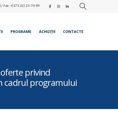
l./ Fax: +(373 22) 23-70-89
II
PROGRAME
ACHIZIȚII
CONTACTE
oferte privind
in cadrul programului