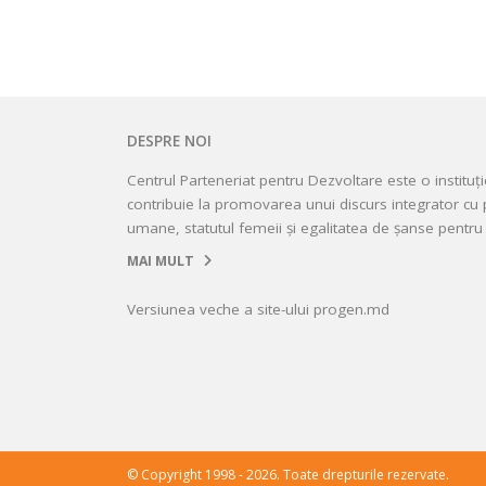
DESPRE NOI
Centrul Parteneriat pentru Dezvoltare este o instituț
contribuie la promovarea unui discurs integrator cu p
umane, statutul femeii și egalitatea de șanse pentru 
MAI MULT
Versiunea veche a site-ului progen.md
© Copyright 1998 - 2026. Toate drepturile rezervate.