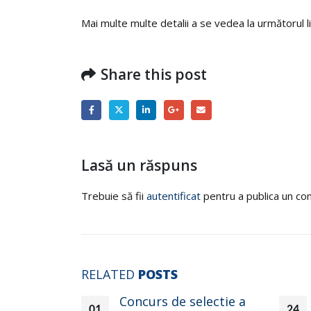
Mai multe multe detalii a se vedea la următorul l
Share this post
Lasă un răspuns
Trebuie să fii
autentificat
pentru a publica un co
RELATED
POSTS
ferte în
Concurs de selectie a
01
24