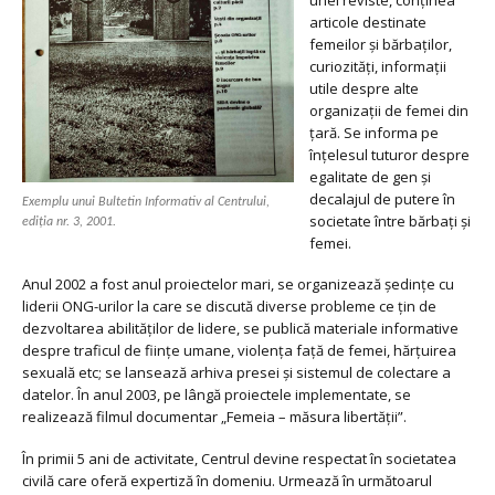
unei reviste, conținea
articole destinate
femeilor și bărbaților,
curiozități, informații
utile despre alte
organizații de femei din
țară. Se informa pe
înțelesul tuturor despre
egalitate de gen și
decalajul de putere în
Exemplu unui Bultetin Informativ al Centrului,
societate între bărbați și
ediția nr. 3, 2001.
femei.
Anul 2002 a fost anul proiectelor mari, se organizează ședințe cu
liderii ONG-urilor la care se discută diverse probleme ce țin de
dezvoltarea abilităților de lidere, se publică materiale informative
despre traficul de ființe umane, violența față de femei, hărțuirea
sexuală etc; se lansează arhiva presei și sistemul de colectare a
datelor. În anul 2003, pe lângă proiectele implementate, se
realizează filmul documentar „Femeia – măsura libertății”.
În primii 5 ani de activitate, Centrul devine respectat în societatea
civilă care oferă expertiză în domeniu. Urmează în următoarul