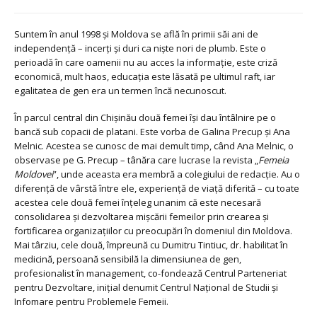
Suntem în anul 1998 și Moldova se află în primii săi ani de
independență – incerți și duri ca niște nori de plumb. Este o
perioadă în care oamenii nu au acces la informație, este criză
economică, mult haos, educația este lăsată pe ultimul raft, iar
egalitatea de gen era un termen încă necunoscut.
În parcul central din Chișinău două femei își dau întâlnire pe o
bancă sub copacii de platani. Este vorba de Galina Precup și Ana
Melnic. Acestea se cunosc de mai demult timp, când Ana Melnic, o
observase pe G. Precup – tânăra care lucrase la revista „
Femeia
Moldovei
”, unde aceasta era membră a colegiului de redacție. Au o
diferență de vârstă între ele, experiență de viață diferită – cu toate
acestea cele două femei înțeleg unanim că este necesară
consolidarea și dezvoltarea mișcării femeilor prin crearea și
fortificarea organizațiilor cu preocupări în domeniul din Moldova.
Mai târziu, cele două, împreună cu Dumitru Tintiuc, dr. habilitat în
medicină, persoană sensibilă la dimensiunea de gen,
profesionalist în management, co-fondează Centrul Parteneriat
pentru Dezvoltare, inițial denumit Centrul Național de Studii și
Infomare pentru Problemele Femeii.