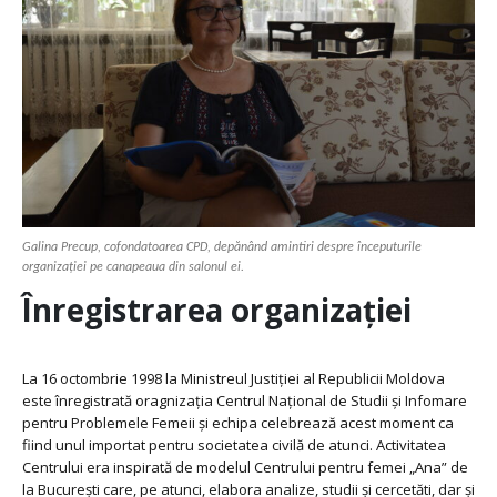
Galina Precup, cofondatoarea CPD, depănând amintiri despre începuturile
organizației pe canapeaua din salonul ei.
Înregistrarea organizației
La 16 octombrie 1998 la Ministreul Justiției al Republicii Moldova
este înregistrată oragnizația Centrul Național de Studii și Infomare
pentru Problemele Femeii și echipa celebrează acest moment ca
fiind unul importat pentru societatea civilă de atunci. Activitatea
Centrului era inspirată de modelul Centrului pentru femei „Ana” de
la București care, pe atunci, elabora analize, studii și cercetăti, dar și