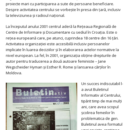
proiecte mari cu participarea a sute de persoane beneficiare.
Despre activitatea centrului se vorbește în presa din țară, inclusiv
la televiziunea și radioul național.
La începutul anului 2001 centrul aderă la Rețeaua Regională de
Centre de Informare și Documentare cu sediul în Croația. Este o
rețea europeană care, pe atunci, cuprindea 18 centre din 16 țări.
Activitatea organizației este accesibilă inclusiv persoanelor
implicate în luarea deciziilor și în elaborarea actelor normative la
nivel european. La fel, în 2001, organizația obține drepturile de
autor pentru traducerea a două autoare feministe – Jane
Wegscheider Hyman și Esther R. Rome și lansarea cărților în
Moldova.
Un succes indiscutabil l-
a avut Buletinul
Informativ al Centrului,
tipărit timp de mai mulți
ani, care avea scopul
școlirea femeilor în
problematica de gen.
Buletinul avea formatul