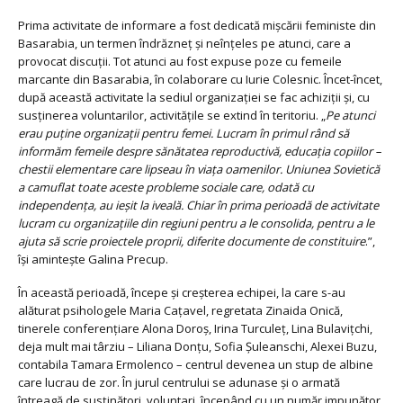
Prima activitate de informare a fost dedicată mișcării feministe din
Basarabia, un termen îndrăzneț și neînțeles pe atunci, care a
provocat discuții. Tot atunci au fost expuse poze cu femeile
marcante din Basarabia, în colaborare cu Iurie Colesnic. Încet-încet,
după această activitate la sediul organizației se fac achiziții și, cu
susținerea voluntarilor, activitățile se extind în teritoriu. „
Pe atunci
erau puține organizații pentru femei. Lucram în primul rând să
informăm femeile despre sănătatea reproductivă, educația copiilor –
chestii elementare care lipseau în viața oamenilor. Uniunea Sovietică
a camuflat toate aceste probleme sociale care, odată cu
independența, au ieșit la iveală. Chiar în prima perioadă de activitate
lucram cu organizațiile din regiuni pentru a le consolida, pentru a le
ajuta să scrie proiectele proprii, diferite documente de constituire
.”,
își amintește Galina Precup.
În această perioadă, începe și creșterea echipei, la care s-au
alăturat psihologele Maria Cațavel, regretata Zinaida Onică,
tinerele conferențiare Alona Doroș, Irina Turculeț, Lina Bulavițchi,
deja mult mai târziu – Liliana Donțu, Sofia Șuleanschi, Alexei Buzu,
contabila Tamara Ermolenco – centrul devenea un stup de albine
care lucrau de zor. În jurul centrului se adunase și o armată
întreagă de susținători, voluntari, începând cu un număr impunător