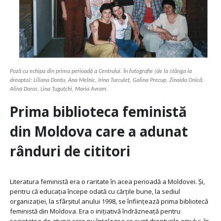
Poză cu echipa din prima perioadă a Centrului. În fotografie (de la stânga la
dreapta): Liliana Donțu, Ana Melnic, Irina Turculeț, Galina Precup, Zinaida Onică,
Alina Doros, Lina Țuguțchi, Maria Avram.
Prima biblioteca feministă
din Moldova care a adunat
rânduri de cititori
Literatura feministă era o raritate în acea perioadă a Moldovei. Și,
pentru că educația începe odată cu cărțile bune, la sediul
organizației, la sfârșitul anului 1998, se înființează prima bibliotecă
feministă din Moldova. Era o inițiativă îndrăzneață pentru