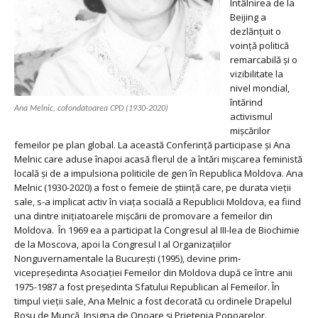
Întâlnirea de la
Beijing a
dezlănțuit o
voință politică
remarcabilă și o
vizibilitate la
nivel mondial,
întărind
Ana Melnic, cofondatoarea CPD (1930-2020)
activismul
mișcărilor
femeilor pe plan global. La această Conferință participase și Ana
Melnic care aduse înapoi acasă flerul de a întări mișcarea feministă
locală și de a impulsiona politicile de gen în Republica Moldova. Ana
Melnic (1930-2020) a fost o femeie de știință care, pe durata vieții
sale, s-a implicat activ în viaţa socială a Republicii Moldova, ea fiind
una dintre inițiatoarele mișcării de promovare a femeilor din
Moldova. În 1969 ea a participat la Congresul al III-lea de Biochimie
de la Moscova, apoi la Congresul I al Organizaţiilor
Nonguvernamentale la Bucureşti (1995), devine prim-
vicepreşedinta Asociaţiei Femeilor din Moldova după ce între anii
1975-1987 a fost preşedinta Sfatului Republican al Femeilor. În
timpul vieții sale, Ana Melnic a fost decorată cu ordinele Drapelul
Roşu de Muncă, Insigna de Onoare și Prietenia Popoarelor.