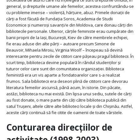
societatea de atunci care nu înțelegea ce sunt drepturile omului, în
general, și drepturile umane ale femeilor, acestea confruntându-se
cu probleme imense – violență, hărțuire, abuz. Primele donații de
cărți a fost făcută de Fundația Soros, Academia de Studii
Economice și numeroși savanți/e din Moldova, care donau cărți din
bibliotecile personale. Ulterior, cărțile feministe erau cumpărate din
banii proprii de la Iași, București, Kiev de către membrele echipei,
fie erau aduse din alte părți – autoare precum Simone de
Beauvoir, Mihaela Miroiu, Virginia Woolf – începeau să devină
interesante pentru zecile de cititori care pășeau pragul bibliotecii. În
scurt timp, biblioteca devine populară în rândul studenților și
tuturor celor care sunt din comunitatea organizației. Biblioteca
feministă era un vis aparte a fondatoarelor care s-a realizat
frumos. Sala bibliotecii era deseori plină de cititorii care devorau
literatura femeilor ascunsă, până acum, în istorie. Din păcate,
astăzi, biblioteca nu mai există. Din lipsa unui sediu, sutele de cărți
au fost donate, o mare parte din căți către biblioteca publică din
satul Trușeni, altele către alte biblioteci locale și din Chișinău. Astfel,
aceste cărți continuă să fie citite de oamenii de toate vârstele.
Conturarea direcțiilor de
activitate (1998-2003)