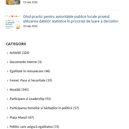
13 iulie 2026
Ghid practic pentru autoritățile publice locale privind
utilizarea datelor statistice în procesul de luare a deciziilor
10 iulie 2026
CATEGORII
Achiziții
(324)
Documente Interne
(3)
Egalitate în remunerare
(46)
Femei, Pace și Securitate
(19)
Noutăți
(345)
Participare și Leadership
(92)
Participarea femeilor și bărbaților în politică
(57)
Piața Muncii
(67)
Politici care asigură egalitatea
(72)