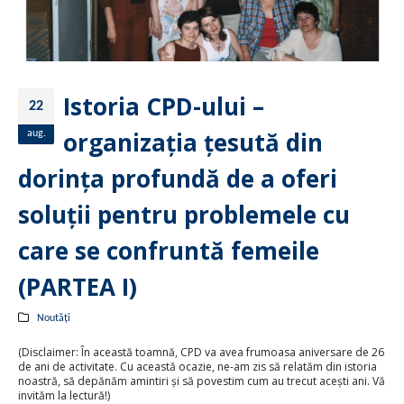
Istoria CPD-ului –
22
organizația țesută din
aug.
dorința profundă de a oferi
soluții pentru problemele cu
care se confruntă femeile
(PARTEA I)
Noutăți
(Disclaimer: În această toamnă, CPD va avea frumoasa aniversare de 26
de ani de activitate. Cu această ocazie, ne-am zis să relatăm din istoria
noastră, să depănăm amintiri și să povestim cum au trecut acești ani. Vă
invităm la lectură!)