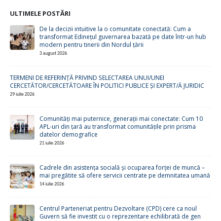
ULTIMELE POSTĂRI
De la decizii intuitive la o comunitate conectată: Cum a
transformat Edinețul guvernarea bazată pe date într-un hub
modern pentru tinerii din Nordul țării
3 august 2026
TERMENI DE REFERINȚĂ PRIVIND SELECTAREA UNUI/UNEI
CERCETĂTOR/CERCETĂTOARE ÎN POLITICI PUBLICE ȘI EXPERT/Ă JURIDIC
29 iulie 2026
Comunități mai puternice, generații mai conectate: Cum 10
APL-uri din țară au transformat comunitățile prin prisma
datelor demografice
21 iulie 2026
Cadrele din asistența socială și ocuparea forței de muncă –
mai pregătite să ofere servicii centrate pe demnitatea umană
14 iulie 2026
Centrul Parteneriat pentru Dezvoltare (CPD) cere ca noul
Guvern să fie investit cu o reprezentare echilibrată de gen