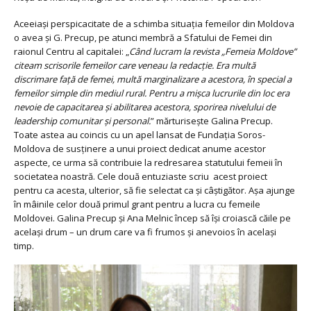
Aceeiași perspicacitate de a schimba situația femeilor din Moldova
o avea și G. Precup, pe atunci membră a Sfatului de Femei din
raionul Centru al capitalei: „
Când lucram la revista „Femeia Moldove”
citeam scrisorile femeilor care veneau la redacție. Era multă
discrimare față de femei, multă marginalizare a acestora, în special a
femeilor simple din mediul rural. Pentru a mișca lucrurile din loc era
nevoie de capacitarea și abilitarea acestora, sporirea nivelului de
leadership comunitar și personal.
” mărturisește Galina Precup.
Toate astea au coincis cu un apel lansat de Fundația Soros-
Moldova de susținere a unui proiect dedicat anume acestor
aspecte, ce urma să contribuie la redresarea statutului femeii în
societatea noastră. Cele două entuziaste scriu acest proiect
pentru ca acesta, ulterior, să fie selectat ca și câștigător. Așa ajunge
în mâinile celor două primul grant pentru a lucra cu femeile
Moldovei. Galina Precup și Ana Melnic încep să își croiască căile pe
același drum – un drum care va fi frumos și anevoios în același
timp.