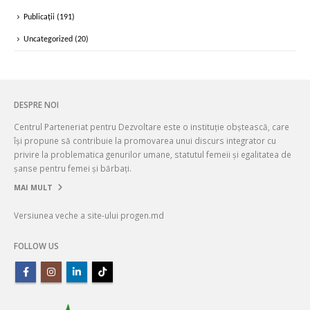
Publicații
(191)
Uncategorized
(20)
DESPRE NOI
Centrul Parteneriat pentru Dezvoltare este o instituție obștească, care
își propune să contribuie la promovarea unui discurs integrator cu
privire la problematica genurilor umane, statutul femeii și egalitatea de
șanse pentru femei și bărbați.
MAI MULT
Versiunea veche a site-ului progen.md
FOLLOW US