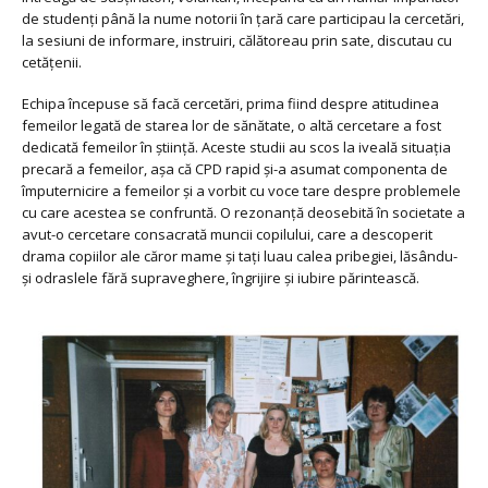
de studenți până la nume notorii în țară care participau la cercetări,
la sesiuni de informare, instruiri, călătoreau prin sate, discutau cu
cetățenii.
Echipa începuse să facă cercetări, prima fiind despre atitudinea
femeilor legată de starea lor de sănătate, o altă cercetare a fost
dedicată femeilor în știință. Aceste studii au scos la iveală situația
precară a femeilor, așa că CPD rapid și-a asumat componenta de
împuternicire a femeilor și a vorbit cu voce tare despre problemele
cu care acestea se confruntă. O rezonanță deosebită în societate a
avut-o cercetare consacrată muncii copilului, care a descoperit
drama copiilor ale căror mame și tați luau calea pribegiei, lăsându-
și odraslele fără supraveghere, îngrijire și iubire părintească.