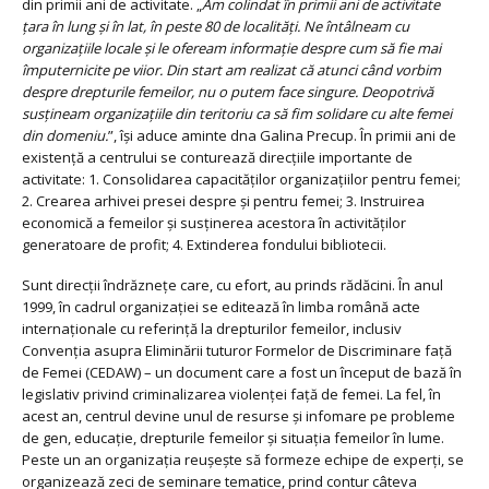
din primii ani de activitate. „
Am colindat în primii ani de activitate
țara în lung și în lat, în peste 80 de localități. Ne întâlneam cu
organizațiile locale și le ofeream informație despre cum să fie mai
împuternicite pe viior. Din start am realizat că atunci când vorbim
despre drepturile femeilor, nu o putem face singure. Deopotrivă
susțineam organizațiile din teritoriu ca să fim solidare cu alte femei
din domeniu.
”, își aduce aminte dna Galina Precup. În primii ani de
existență a centrului se conturează direcțiile importante de
activitate: 1. Consolidarea capacităților organizațiilor pentru femei;
2. Crearea arhivei presei despre și pentru femei; 3. Instruirea
economică a femeilor și susținerea acestora în activităților
generatoare de profit; 4. Extinderea fondului bibliotecii.
Sunt direcții îndrăznețe care, cu efort, au prinds rădăcini. În anul
1999, în cadrul organizației se editează în limba română acte
internaționale cu referință la drepturilor femeilor, inclusiv
Convenția asupra Eliminării tuturor Formelor de Discriminare față
de Femei (CEDAW) – un document care a fost un început de bază în
legislativ privind criminalizarea violenței față de femei. La fel, în
acest an, centrul devine unul de resurse și infomare pe probleme
de gen, educație, drepturile femeilor și situația femeilor în lume.
Peste un an organizația reușește să formeze echipe de experți, se
organizează zeci de seminare tematice, prind contur câteva