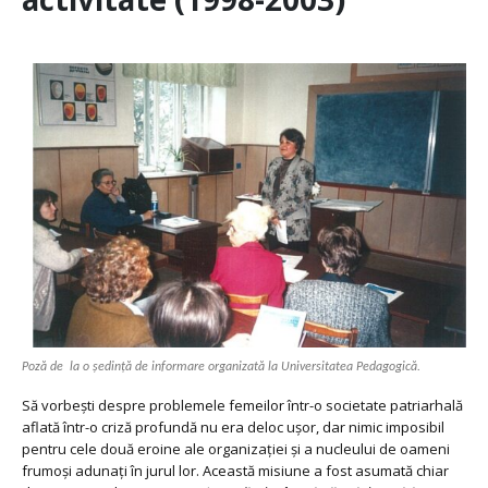
Poză de la o ședință de informare organizată la Universitatea Pedagogică.
Să vorbești despre problemele femeilor într-o societate patriarhală
aflată într-o criză profundă nu era deloc ușor, dar nimic imposibil
pentru cele două eroine ale organizației și a nucleului de oameni
frumoși adunați în jurul lor. Această misiune a fost asumată chiar