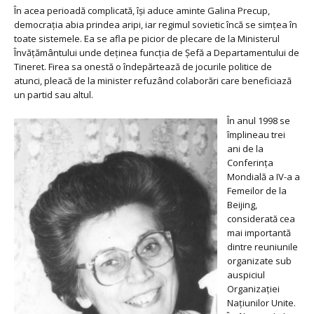
În acea perioadă complicată, își aduce aminte Galina Precup,
democrația abia prindea aripi, iar regimul sovietic încă se simțea în
toate sistemele. Ea se afla pe picior de plecare de la Ministerul
Învățământului unde deținea funcția de Șefă a Departamentului de
Tineret. Firea sa onestă o îndepărtează de jocurile politice de
atunci, pleacă de la minister refuzând colaborări care beneficiază
un partid sau altul.
În anul 1998 se
împlineau trei
ani de la
Conferința
Mondială a IV-a a
Femeilor de la
Beijing,
considerată cea
mai importantă
dintre reuniunile
organizate sub
auspiciul
Organizației
Națiunilor Unite.