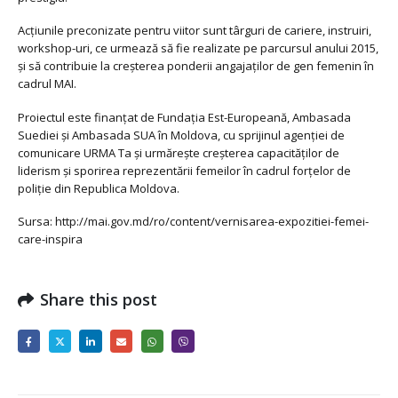
Acțiunile preconizate pentru viitor sunt târguri de cariere, instruiri,
workshop-uri, ce urmează să fie realizate pe parcursul anului 2015,
și să contribuie la creșterea ponderii angajaților de gen femenin în
cadrul MAI.
Proiectul este finanţat de Fundația Est-Europeană, Ambasada
Suediei și Ambasada SUA în Moldova, cu sprijinul agenției de
comunicare URMA Ta și urmăreşte creșterea capacităților de
liderism și sporirea reprezentării femeilor în cadrul forțelor de
poliție din Republica Moldova.
Sursa: http://mai.gov.md/ro/content/vernisarea-expozitiei-femei-
care-inspira
Share this post