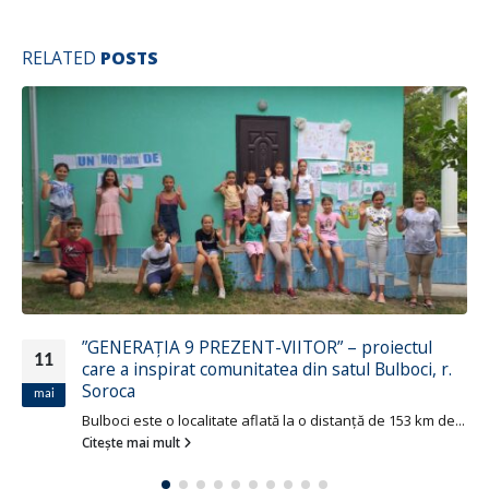
RELATED
POSTS
A demarat procesul de selectare a comunităților
21
pentru Programul de Mentorat pentru
Dezvoltare Comunitară Incluzivă
sept.
..
Centrul ”Parteneriat pentru Dezvoltare” a inițiat campania
de prezentare a Programului în...
Citește mai mult