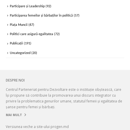
Noutăți
(345)
Participare și Leadership
(92)
Participarea femeilor și bărbaților în politică
(57)
Piața Muncii
(67)
Politici care asigură egalitatea
(72)
Publicații
(191)
Uncategorized
(20)
DESPRE NOI
Centrul Parteneriat pentru Dezvoltare este o instituție obștească, care
își propune să contribuie la promovarea unui discurs integrator cu
privire la problematica genurilor umane, statutul femeii și egalitatea de
șanse pentru femei și bărbați.
MAI MULT