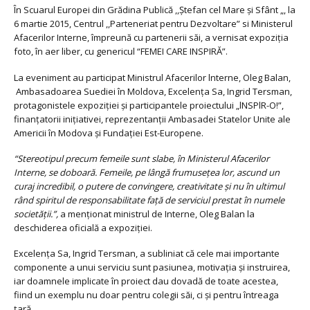
În Scuarul Europei din Grădina Publică ,,Ștefan cel Mare și Sfânt „, la
6 martie 2015, Centrul ,,Parteneriat pentru Dezvoltare” si Ministerul
Afacerilor Interne, împreună cu partenerii săi, a vernisat expoziția
foto, în aer liber, cu genericul “FEMEI CARE INSPIRĂ”.
La eveniment au participat Ministrul Afacerilor lnterne, Oleg Balan,
Ambasadoarea Suediei în Moldova, Excelența Sa, Ingrid Tersman,
protagonistele expoziției și participantele proiectului „lNSPlR-O!”,
finanțatorii inițiativei, reprezentanții Ambasadei Statelor Unite ale
Americii în Modova și Fundației Est-Europene.
“Stereotipul precum femeile sunt slabe, în Ministerul Afacerilor
Interne, se doboară. Femeile, pe lângă frumusețea lor, ascund un
curaj incredibil, o putere de convingere, creativitate și nu în ultimul
r
â
nd spiritul de responsabilitate față de serviciul prestat în numele
societății.”,
a menționat ministrul de Interne, Oleg Balan la
deschiderea oficială a expoziției.
Excelența Sa, Ingrid Tersman, a subliniat că cele mai importante
componente a unui serviciu sunt pasiunea, motivația și instruirea,
iar doamnele implicate în proiect dau dovadă de toate acestea,
fiind un exemplu nu doar pentru colegii săi, ci și pentru întreaga
țară.