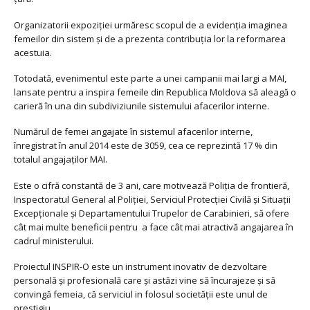
Organizatorii expoziţiei urmăresc scopul de a evidenţia imaginea
femeilor din sistem şi de a prezenta contribuţia lor la reformarea
acestuia.
Totodată, evenimentul este parte a unei campanii mai largi a MAI,
lansate pentru a inspira femeile din Republica Moldova să aleagă o
carieră în una din subdiviziunile sistemului afacerilor interne.
Numărul de femei angajate în sistemul afacerilor interne,
înregistrat în anul 2014 este de 3059, cea ce reprezintă 17 % din
totalul angajaților MAI.
Este o cifră constantă de 3 ani, care motivează Poliția de frontieră,
Inspectoratul General al Poliției, Serviciul Protecției Civilă și Situații
Excepționale și Departamentului Trupelor de Carabinieri, să ofere
cât mai multe beneficii pentru a face cât mai atractivă angajarea în
cadrul ministerului.
Proiectul INSPIR-O este un instrument inovativ de dezvoltare
personală și profesională care și astăzi vine să încurajeze și să
convingă femeia, că serviciul in folosul societății este unul de
prestigiu.