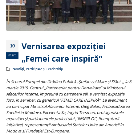
Vernisarea expoziției
10
„Femei care inspiră”
mart.
Noutăți
,
Participare și Leadership
În Scuarul Europei din Grădina Publică ,,Ștefan cel Mare și Sfânt „, la 6
martie 2015, Centrul ,,Parteneriat pentru Dezvoltare” si Ministerul
Afacerilor Interne, împreună cu partenerii săi, a vernisat expoziția
foto, în aer liber, cu genericul “FEMEI CARE INSPIRĂ”. La eveniment
au participat Ministrul Afacerilor lnterne, Oleg Balan, Ambasadoarea
Suediei în Moldova, Excelența Sa, Ingrid Tersman, protagonistele
expoziției și participantele proiectului ,”lNSPlR-O!”, finanțatorii
inițiativei, reprezentanții Ambasadei Statelor Unite ale Americii în
Modova și Fundației Est-Europene.