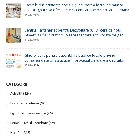
Cadrele din asistența socială și ocuparea forței de muncă –
mai pregătite să ofere servicii centrate pe demnitatea umană
14 iulie 2026
Centrul Parteneriat pentru Dezvoltare (CPD) cere ca noul
Guvern să fie investit cu o reprezentare echilibrată de gen
13 iulie 2026
Ghid practic pentru autoritățile publice locale privind
utilizarea datelor statistice în procesul de luare a deciziilor
10 iulie 2026
CATEGORII
Achiziții
(324)
Documente Interne
(3)
Egalitate în remunerare
(46)
Femei, Pace și Securitate
(19)