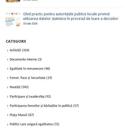
mai pregătite să ofere servicii centrate pe demnitatea umană
14 iulie 2026
Centrul Parteneriat pentru Dezvoltare (CPD) cere ca noul
Guvern să fie investit cu o reprezentare echilibrată de gen
13 iulie 2026
Ghid practic pentru autoritățile publice locale privind
utilizarea datelor statistice în procesul de luare a deciziilor
10 iulie 2026
CATEGORII
Achiziții
(324)
Documente Interne
(3)
Egalitate în remunerare
(46)
Femei, Pace și Securitate
(19)
Noutăți
(345)
Participare și Leadership
(92)