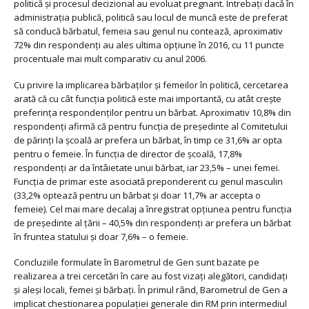
politică și procesul decizional au evoluat pregnant. Întrebați dacă în
administrația publică, politică sau locul de muncă este de preferat
să conducă bărbatul, femeia sau genul nu contează, aproximativ
72% din respondenți au ales ultima opțiune în 2016, cu 11 puncte
procentuale mai mult comparativ cu anul 2006.
Cu privire la implicarea bărbaților și femeilor în politică, cercetarea
arată că cu cât funcția politică este mai importantă, cu atât crește
preferința respondenților pentru un bărbat. Aproximativ 10,8% din
respondenți afirmă că pentru funcția de președinte al Comitetului
de părinți la școală ar prefera un bărbat, în timp ce 31,6% ar opta
pentru o femeie. În funcția de director de școală, 17,8%
respondenţi ar da întâietate unui bărbat, iar 23,5% – unei femei.
Funcția de primar este asociată preponderent cu genul masculin
(33,2% optează pentru un bărbat și doar 11,7% ar accepta o
femeie). Cel mai mare decalaj a înregistrat opţiunea pentru funcţia
de președinte al țării – 40,5% din respondenţi ar prefera un bărbat
în fruntea statului și doar 7,6% – o femeie.
Concluziile formulate în Barometrul de Gen sunt bazate pe
realizarea a trei cercetări în care au fost vizaţi alegători, candidaţi
și aleși locali, femei și bărbaţi. În primul rând, Barometrul de Gen a
implicat chestionarea populaţiei generale din RM prin intermediul