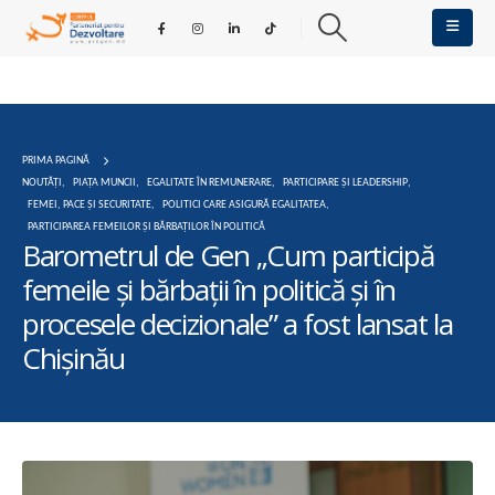
PRIMA PAGINĂ
NOUTĂȚI
,
PIAȚA MUNCII
,
EGALITATE ÎN REMUNERARE
,
PARTICIPARE ȘI LEADERSHIP
,
FEMEI, PACE ȘI SECURITATE
,
POLITICI CARE ASIGURĂ EGALITATEA
,
PARTICIPAREA FEMEILOR ȘI BĂRBAȚILOR ÎN POLITICĂ
Barometrul de Gen „Cum participă
femeile şi bărbații în politică şi în
procesele decizionale” a fost lansat la
Chișinău