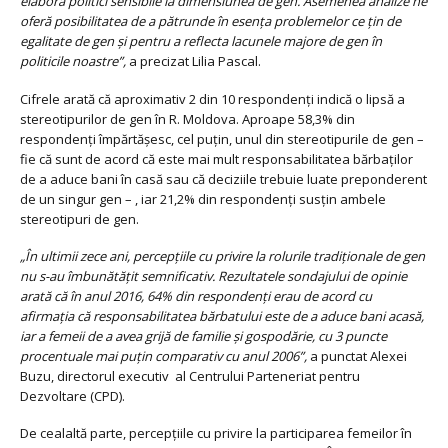
elabora politici sensibile la dimensiunea de gen. Asemenea analize ne
oferă posibilitatea de a pătrunde în esența problemelor ce țin de
egalitate de gen și pentru a reflecta lacunele majore de gen în
politicile noastre”,
a precizat Lilia Pascal.
Cifrele arată că aproximativ 2 din 10 respondenți indică o lipsă a
stereotipurilor de gen în R. Moldova. Aproape 58,3% din
respondenți împărtășesc, cel puțin, unul din stereotipurile de gen –
fie că sunt de acord că este mai mult responsabilitatea bărbaților
de a aduce bani în casă sau că deciziile trebuie luate preponderent
de un singur gen – , iar 21,2% din respondenți susţin ambele
stereotipuri de gen.
„În ultimii zece ani, percepțiile cu privire la rolurile tradiționale de gen
nu s-au îmbunătățit semnificativ. Rezultatele sondajului de opinie
arată că în anul 2016, 64% din respondenți erau de acord cu
afirmația că responsabilitatea bărbatului este de a aduce bani acasă,
iar a femeii de a avea grijă de familie și gospodărie, cu 3 puncte
procentuale mai puțin comparativ cu anul 2006”,
a punctat Alexei
Buzu, directorul executiv al Centrului Parteneriat pentru
Dezvoltare (CPD).
De cealaltă parte, percepțiile cu privire la participarea femeilor în