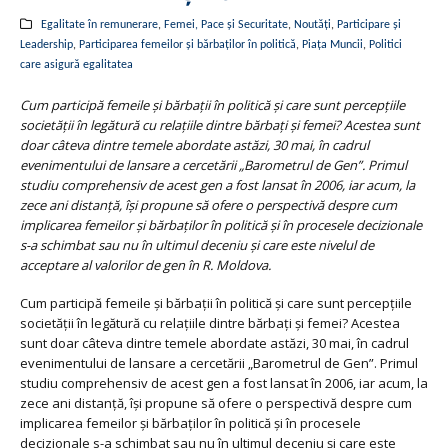
Egalitate în remunerare
,
Femei, Pace și Securitate
,
Noutăți
,
Participare și
Leadership
,
Participarea femeilor și bărbaților în politică
,
Piața Muncii
,
Politici
care asigură egalitatea
Cum participă femeile şi bărbații în politică și care sunt percepțiile
societății în legătură cu relațiile dintre bărbați și femei? Acestea sunt
doar câteva dintre temele abordate astăzi, 30 mai, în cadrul
evenimentului de lansare a cercetării „Barometrul de Gen”. Primul
studiu comprehensiv de acest gen a fost lansat în 2006, iar acum, la
zece ani distanță, își propune să ofere o perspectivă despre cum
implicarea femeilor şi bărbaților în politică şi în procesele decizionale
s-a schimbat sau nu în ultimul deceniu și care este nivelul de
acceptare al valorilor de gen în R. Moldova.
Cum participă femeile şi bărbații în politică și care sunt percepțiile
societății în legătură cu relațiile dintre bărbați și femei? Acestea
sunt doar câteva dintre temele abordate astăzi, 30 mai, în cadrul
evenimentului de lansare a cercetării „Barometrul de Gen”. Primul
studiu comprehensiv de acest gen a fost lansat în 2006, iar acum, la
zece ani distanță, își propune să ofere o perspectivă despre cum
implicarea femeilor şi bărbaților în politică şi în procesele
decizionale s-a schimbat sau nu în ultimul deceniu și care este