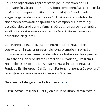
unui sondaj naţional reprezentativ, pe un eșantion de 1115
persoane, în vârsta de 18+ ani. A doua componentă a Barometrului
de Gen a presupus chestionarea candidaţilor/candidatelor la
alegerile generale locale în iunie 2015. Aceasta a contribuit la
clarificarea provocărilor specifice ale campaniei electorale și
activităţii de partid pentru femei și bărbaţi. A treia componentă a
studiului a vizat elementele specifice în activitatea femeilor și
bărbaţilor, aleși locali.
Cercetarea a fost realizată de Centrul „Parteneriat pentru
Dezvoltare”, în cadrul programului ONU „Femeile în Politică”.
Programul este implementat de Entitatea Națiunilor Unite pentru
Egalitate de Gen și Abilitarea Femeilor (UN Women), Programul
Națiunilor Unite pentru Dezvoltare (PNUD), în parteneriat cu
Fundația Est-Europeană și Centrul „Parteneriat pentru Dezvoltare”,
cu susținerea financiară a Guvernului Suediei.
Barometrul de gen poate fi accesat
aici.
Sursa foto:
Programul ONU „Femeile în politică”/ Ramin Mazur