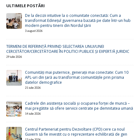
DE ACȚIUNI AL GUVERNULUI PENTRU AN
2020 – 2023
dec.
CĂUTARE
Centrul Parteneriat pentru Dezvoltare (CPD) regre
că un document atât de...
Citește mai mult
ULTIMELE POSTĂRI
De la decizii intuitive la o comunitate conectată: Cum a
transformat Edinețul guvernarea bazată pe date într-un hub
modern pentru tinerii din Nordul țării
3 august 2026
TERMENI DE REFERINȚĂ PRIVIND SELECTAREA UNUI/UNEI
CERCETĂTOR/CERCETĂTOARE ÎN POLITICI PUBLICE ȘI EXPERT/Ă JURIDIC
29 iulie 2026
Comunități mai puternice, generații mai conectate: Cum 10
APL-uri din țară au transformat comunitățile prin prisma
datelor demografice
21 iulie 2026
Cadrele din asistența socială și ocuparea forței de muncă –