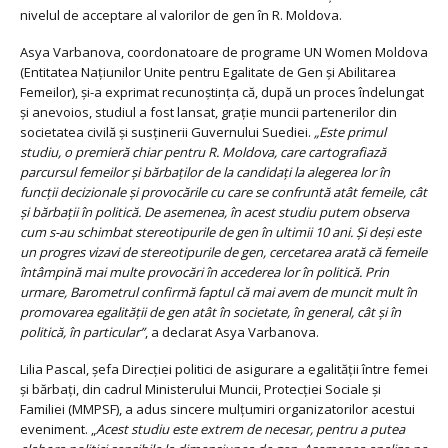
nivelul de acceptare al valorilor de gen în R. Moldova.
Asya Varbanova, coordonatoare de programe UN Women Moldova
(Entitatea Națiunilor Unite pentru Egalitate de Gen și Abilitarea
Femeilor), și-a exprimat recunoștința că, după un proces îndelungat
și anevoios, studiul a fost lansat, grație muncii partenerilor din
societatea civilă și susținerii Guvernului Suediei.
„Este primul
studiu, o premieră chiar pentru R. Moldova, care cartografiază
parcursul femeilor și bărbaților de la candidați la alegerea lor în
funcții decizionale și provocările cu care se confruntă atât femeile, cât
și bărbații în politică. De asemenea, în acest studiu putem observa
cum s-au schimbat stereotipurile de gen în ultimii 10 ani. Și deși este
un progres vizavi de stereotipurile de gen, cercetarea arată că femeile
întâmpină mai multe provocări în accederea lor în politică. Prin
urmare, Barometrul confirmă faptul că mai avem de muncit mult în
promovarea egalității de gen atât în societate, în general, cât și în
politică, în particular”
, a declarat Asya Varbanova.
Lilia Pascal, șefa Direcţiei politici de asigurare a egalităţii între femei
și bărbați, din cadrul Ministerului Muncii, Protecției Sociale și
Familiei (MMPSF), a adus sincere mulțumiri organizatorilor acestui
eveniment. „
Acest studiu este extrem de necesar, pentru a putea