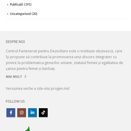
Participarea femeilor și bărbaților în politică
(57)
Piața Muncii
(67)
Politici care asigură egalitatea
(72)
Publicații
(191)
Uncategorized
(20)
DESPRE NOI
Centrul Parteneriat pentru Dezvoltare este o instituție obștească, care
își propune să contribuie la promovarea unui discurs integrator cu
privire la problematica genurilor umane, statutul femeii și egalitatea de
șanse pentru femei și bărbați.
MAI MULT
Versiunea veche a site-ului progen.md