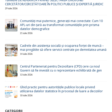
TERMENI DE REFERINȚĂ PRIVIND SELECTAREA UNUI/UNEI
CERCETĂTOR/CERCETĂTOARE ÎN POLITICI PUBLICE ȘI EXPERT/Ă JURIDIC
29 iulie 2026
Comunități mai puternice, generații mai conectate: Cum 10
APL-uri din țară au transformat comunitățile prin prisma
datelor demografice
21 iulie 2026
Cadrele din asistența socială și ocuparea forței de muncă –
mai pregătite să ofere servicii centrate pe demnitatea umană
14 iulie 2026
Centrul Parteneriat pentru Dezvoltare (CPD) cere ca noul
Guvern să fie investit cu o reprezentare echilibrată de gen
13 iulie 2026
Ghid practic pentru autoritățile publice locale privind
utilizarea datelor statistice în procesul de luare a deciziilor
10 iulie 2026
CATEGORII