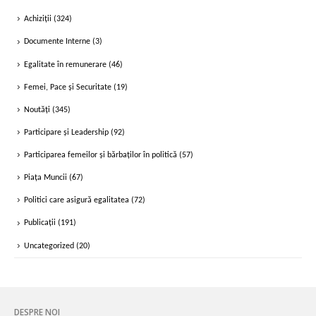
Achiziții
(324)
Documente Interne
(3)
Egalitate în remunerare
(46)
Femei, Pace și Securitate
(19)
Noutăți
(345)
Participare și Leadership
(92)
Participarea femeilor și bărbaților în politică
(57)
Piața Muncii
(67)
Politici care asigură egalitatea
(72)
Publicații
(191)
Uncategorized
(20)
DESPRE NOI