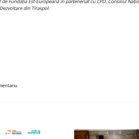
 de Fundația Est-Europeană în parteneriat cu CPD, Consiliul Națio
Dezvoltare din Tiraspol.
mentariu.