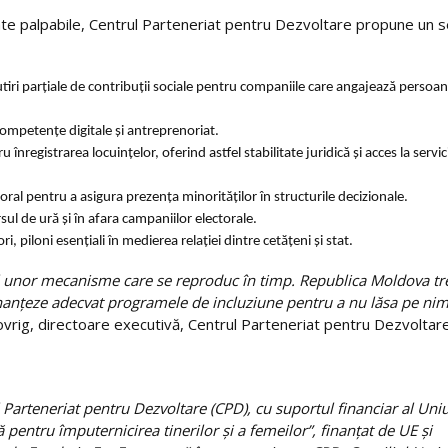
ltate palpabile, Centrul Parteneriat pentru Dezvoltare propune un 
tiri parțiale de contribuții sociale pentru companiile care angajează persoan
ompetențe digitale și antreprenoriat.
 înregistrarea locuințelor, oferind astfel stabilitate juridică și acces la servici
ral pentru a asigura prezența minorităților în structurile decizionale.
l de ură și în afara campaniilor electorale.
i, piloni esențiali în medierea relației dintre cetățeni și stat.
tul unor mecanisme care se reproduc în timp. Republica Moldova tr
 finanțeze adecvat programele de incluziune pentru a nu lăsa pe nim
Covrig, directoare executivă, Centrul Parteneriat pentru Dezvoltare
l Parteneriat pentru Dezvoltare (CPD), cu suportul financiar al Uniu
 pentru împuternicirea tinerilor și a femeilor”, finanțat de UE și