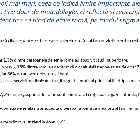
bil mai mari, ceea ce indică limite importante ale
u ține doar de metodologie, ci reflectă și reticenț
dentifica ca fiind de etnie romă, pe fondul stigmat
iază discrepanțe critice care subminează calitatea vieții pentru mii
ar
1,3%
dintre persoanele de etnie romă au absolvit studii superioare.
. În 2025,
75%
dintre romi au declarat că o cheltuială neprevăzută de doar
2
, iar
36%
nu ar avea deloc acești bani.
esat servicii medicale în situații urgente, motivul principal fiind lipsa resu
7,5%
dintre gospodăriile rome sunt conectate la rețeaua de gaze naturale, 
populația generală nu ar accepta o persoană romă ca membru al familiei, ia
 foarte scăzut, ajungând la doar 7,2%.