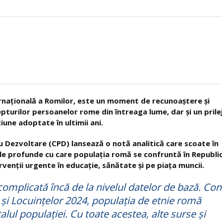
ternațională a Romilor, este un moment de recunoaștere și
drepturilor persoanelor rome din întreaga lume, dar și un prile
ziune adoptate în ultimii ani.
u Dezvoltare (CPD) lansează o notă analitică care scoate în
ale profunde cu care populația romă se confruntă în Republi
enții urgente în educație, sănătate și pe piața muncii.
complicată încă de la nivelul datelor de bază. Co
și Locuințelor 2024, populația de etnie romă
talul populației. Cu toate acestea, alte surse și