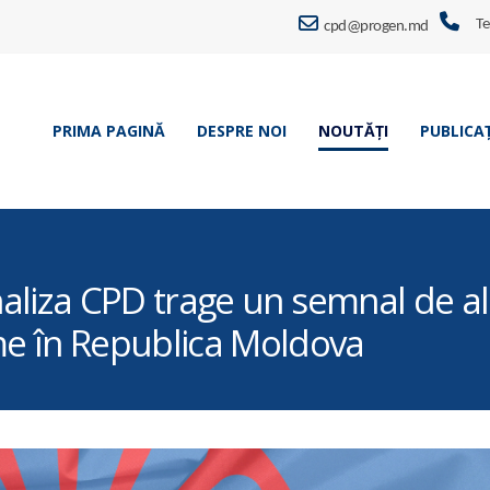
Te
cpd@progen.md
PRIMA PAGINĂ
DESPRE NOI
NOUTĂȚI
PUBLICAȚ
i: Analiza CPD trage un semnal de 
me în Republica Moldova