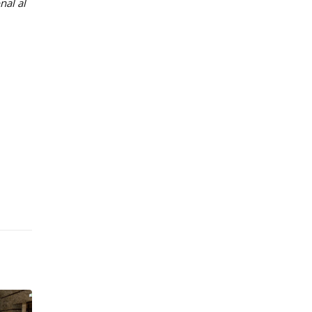
nal al
Lansarea celei de-a
23