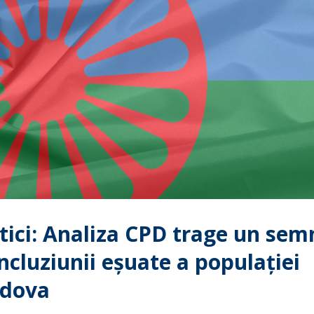
istici: Analiza CPD trage un sem
cluziunii eșuate a populației
ldova