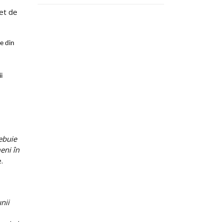
set de
e din
i
ebuie
eni în
.
nii