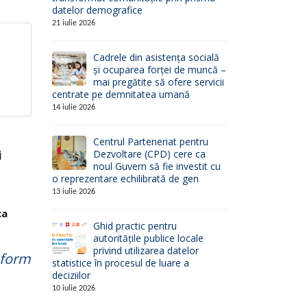
datelor demografice
21 iulie 2026
Cadrele din asistența socială
și ocuparea forței de muncă –
mai pregătite să ofere servicii
centrate pe demnitatea umană
14 iulie 2026
Centrul Parteneriat pentru
Dezvoltare (CPD) cere ca
j
noul Guvern să fie investit cu
o reprezentare echilibrată de gen
13 iulie 2026
ca
Ghid practic pentru
autoritățile publice locale
privind utilizarea datelor
nform
statistice în procesul de luare a
deciziilor
10 iulie 2026