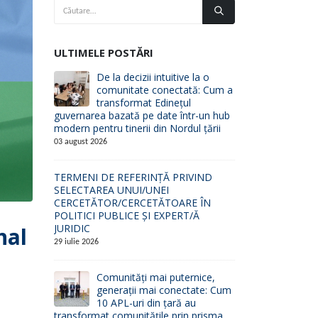
ULTIMELE POSTĂRI
De la decizii intuitive la o
comunitate conectată: Cum a
transformat Edinețul
guvernarea bazată pe date într-un hub
modern pentru tinerii din Nordul țării
03 august 2026
TERMENI DE REFERINȚĂ PRIVIND
SELECTAREA UNUI/UNEI
CERCETĂTOR/CERCETĂTOARE ÎN
POLITICI PUBLICE ȘI EXPERT/Ă
JURIDIC
nal
29 iulie 2026
Comunități mai puternice,
generații mai conectate: Cum
10 APL-uri din țară au
transformat comunitățile prin prisma