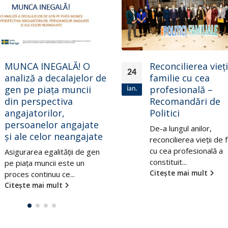
Reconcilierea vieții de
8 LEGI DE 8 MART
06
familie cu cea
În ajunul zilei de 8 mar
profesională –
mart.
observăm regretata tr
Recomandări de
a decidenților din...
Politici
Citește mai mult
De-a lungul anilor,
reconcilierea vieții de familie
cu cea profesională a
constituit...
Citește mai mult