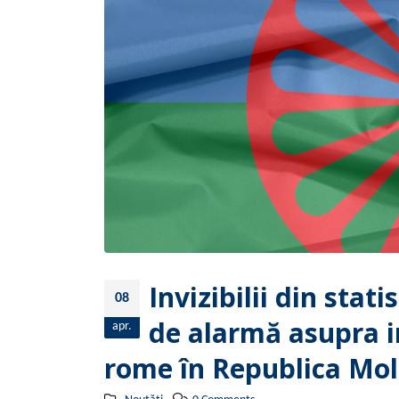
Invizibilii din stat
08
de alarmă asupra in
apr.
rome în Republica Mo