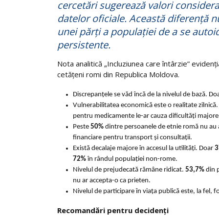
cercetări sugerează valori considera
datelor oficiale. Această diferență n
unei părți a populației de a se autoi
persistente.
Nota analitică „Incluziunea care întârzie” evidenț
cetățeni romi din Republica Moldova.
Discrepanțele se văd încă de la nivelul de bază. Do
Vulnerabilitatea economică este o realitate zilnică
pentru medicamente le-ar cauza dificultăți majore
Peste
50%
dintre persoanele de etnie romă nu au acc
financiare pentru transport și consultații.
Există decalaje majore în accesul la utilități. Doar
3
72%
în rândul populației non-rome.
Nivelul de prejudecată rămâne ridicat.
53,7%
din 
nu ar accepta-o ca prieten.
Nivelul de participare în viața publică este, la fel,
Recomandări pentru decidenți