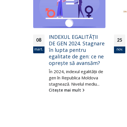
LITĂȚII
MUNCA INEGALĂ! O
25
24
 Stagnare
analiză a decalajelor de
tru
gen pe piaţa muncii
nov.
ian.
gen: ce ne
din perspectiva
avansăm?
angajatorilor,
persoanelor angajate
egalității de
și ale celor neangajate
a Moldova
l mediu...
Asigurarea egalității de gen
t
pe piața muncii este un
proces continuu ce...
Citește mai mult