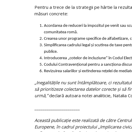
Pentru a trece de la strategii pe hârtie la rezu
măsuri concrete:
Acordarea de reduceri la impozitul pe venit sau scu
comunitatea romă.
Crearea unor programe specifice de alfabetizare, c
Simplificarea cadrului legal și scutirea de taxe pentru
publice.
Introducerea „cotelor de incluziune” în Codul Electo
Codului Contravențional pentru a sancționa discursu
Revizuirea salariilor și extinderea rețelei de mediator
„Inegalitățile nu sunt întâmplătoare, ci rezulta
să prioritizeze colectarea datelor corecte și să
urmă,”
declară autoara notei analiticie, Natalia 
______________________
Această publicație este realizată de către Centru
Europene, în cadrul proiectului „Implicarea civică