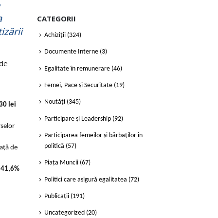
a
CATEGORII
izării
Achiziții
(324)
Documente Interne
(3)
 de
Egalitate în remunerare
(46)
Femei, Pace și Securitate
(19)
Noutăți
(345)
30 lei
Participare și Leadership
(92)
rselor
Participarea femeilor și bărbaților în
politică
(57)
față de
Piața Muncii
(67)
r
41,6%
Politici care asigură egalitatea
(72)
Publicații
(191)
Uncategorized
(20)