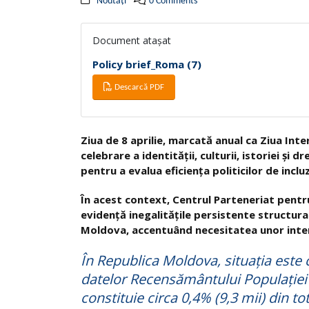
Noutăți
0 Comments
Document atașat
Policy brief_Roma (7)
Descarcă PDF
Ziua de 8 aprilie, marcată anual ca Ziua In
celebrare a identității, culturii, istoriei și 
pentru a evalua eficiența politicilor de inclu
În acest context, Centrul Parteneriat pentr
evidență inegalitățile persistente structur
Moldova, accentuând necesitatea unor interv
În Republica Moldova, situația este 
datelor Recensământului Populației 
constituie circa 0,4% (9,3 mii) din to