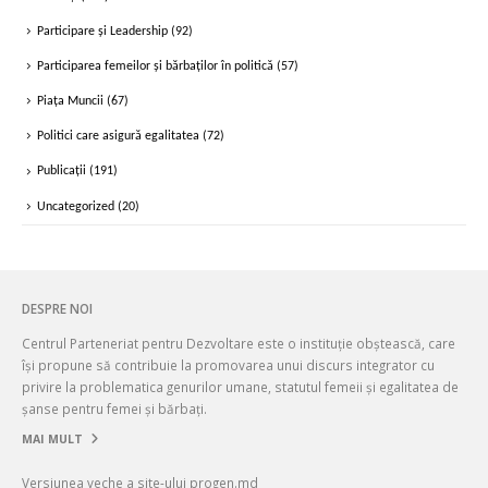
Participare și Leadership
(92)
Participarea femeilor și bărbaților în politică
(57)
Piața Muncii
(67)
Politici care asigură egalitatea
(72)
Publicații
(191)
Uncategorized
(20)
DESPRE NOI
Centrul Parteneriat pentru Dezvoltare este o instituție obștească, care
își propune să contribuie la promovarea unui discurs integrator cu
privire la problematica genurilor umane, statutul femeii și egalitatea de
șanse pentru femei și bărbați.
MAI MULT
Versiunea veche a site-ului progen.md