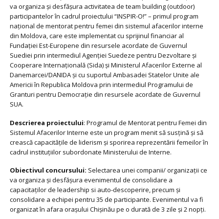
va organiza şi desfăşura activitatea de team building (outdoor)
participantelor în cadrul proiectului “INSPIR-O!” – primul program
naţional de mentorat pentru femei din sistemul afacerilor interne
din Moldova, care este implementat cu sprijinul financiar al
Fundaţiei Est-Europene din resursele acordate de Guvernul
Suediei prin intermediul Agenţiei Suedeze pentru Dezvoltare şi
Cooperare Internaţională (Sida) și Ministerul Afacerilor Externe al
Danemarcei/DANIDA și cu suportul Ambasadei Statelor Unite ale
Americii în Republica Moldova prin intermediul Programului de
Granturi pentru Democrație din resursele acordate de Guvernul
SUA.
Descrierea proiectului
: Programul de Mentorat pentru Femei din
Sistemul Afacerilor Interne este un program menit să susţină şi să
crească capacitățile de liderism și sporirea reprezentării femeilor în
cadrul instituţiilor subordonate Ministerului de Interne.
Obiectivul concursului:
Selectarea unei companii/ organizaţii ce
va organiza şi desfăşura evenimentul de consolidare a
capacitaților de leadership si auto-descoperire, precum şi
consolidare a echipei pentru 35 de participante. Evenimentul va fi
organizat în afara oraşului Chișinău pe o durată de 3 zile şi 2 nopţi.