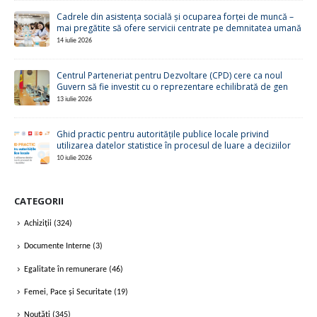
Cadrele din asistența socială și ocuparea forței de muncă –
mai pregătite să ofere servicii centrate pe demnitatea umană
14 iulie 2026
Centrul Parteneriat pentru Dezvoltare (CPD) cere ca noul
Guvern să fie investit cu o reprezentare echilibrată de gen
13 iulie 2026
Ghid practic pentru autoritățile publice locale privind
utilizarea datelor statistice în procesul de luare a deciziilor
10 iulie 2026
CATEGORII
Achiziții
(324)
Documente Interne
(3)
Egalitate în remunerare
(46)
Femei, Pace și Securitate
(19)
Noutăți
(345)