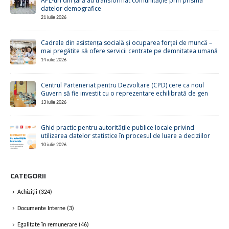
APL-uri din țară au transformat comunitățile prin prisma
datelor demografice
21 iulie 2026
Cadrele din asistența socială și ocuparea forței de muncă –
mai pregătite să ofere servicii centrate pe demnitatea umană
14 iulie 2026
Centrul Parteneriat pentru Dezvoltare (CPD) cere ca noul
Guvern să fie investit cu o reprezentare echilibrată de gen
13 iulie 2026
Ghid practic pentru autoritățile publice locale privind
utilizarea datelor statistice în procesul de luare a deciziilor
10 iulie 2026
CATEGORII
Achiziții
(324)
Documente Interne
(3)
Egalitate în remunerare
(46)