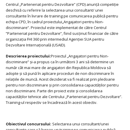
Centrul „Parteneriat pentru Dezvoltare” (CPD) anunţă competiţie
deschisă cu referire la selectarea unui consultant/ unei
consultante în livrare de training pe comunicarea publică pentru
echipa CPD, în cadrul proiectului„Angajatori pentru Non-
discriminare”. Proiectul este implementat de către Centrul
”Parteneriat pentru Dezvoltare”, fiind susţinut financiar de către
organizaţia FHI 360 prin intermediul Agenţiei SUA pentru
Dezvoltare Internaţională (USAID).
Descrierea proiectului:
Proiectul „Angajatori pentru Non-
discriminare” şi-a propus ca în următorii 3 ani să determine un
număr cât mai mare de angajatori din Republica Moldova să
adopte şi să pună în aplicare proceduri de non discriminare în
relaţiile de muncă. Acest deziderat va fi realizat prin pledoarie
pentru non discriminare şi prin consolidarea capacităţilor pentru
non discriminare. Parte din proiect este şi consolidarea
capacităților tehnice ale Centrului „Parteneriat pentru Dezvoltare”.
Training-ul respectiv se încadrează în acest obiectiv.
Obiectivul concursului:
Selectarea unui consultant/unei
consultante care să livreze un training pe comunicarea publică