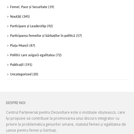
Femei, Pace și Securitate
(19)
Noutăți
(345)
Participare și Leadership
(92)
Participarea femeilor și bărbaților în politică
(57)
Piața Muncii
(67)
Politici care asigură egalitatea
(72)
Publicații
(191)
Uncategorized
(20)
DESPRE NOI
Centrul Parteneriat pentru Dezvoltare este o instituție obștească, care
își propune să contribuie la promovarea unui discurs integrator cu
privire la problematica genurilor umane, statutul femeii și egalitatea de
șanse pentru femei și bărbați.