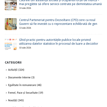
Cadrele din asistența socială și ocuparea forței de muncă –
mai pregătite să ofere servicii centrate pe demnitatea umană
14 iulie 2026
Centrul Parteneriat pentru Dezvoltare (CPD) cere ca noul
Guvern să fie investit cu o reprezentare echilibrată de gen
13 iulie 2026
Ghid practic pentru autoritățile publice locale privind
utilizarea datelor statistice în procesul de luare a deciziilor
10 iulie 2026
CATEGORII
Achiziții
(324)
Documente Interne
(3)
Egalitate în remunerare
(46)
Femei, Pace și Securitate
(19)
Noutăți
(345)