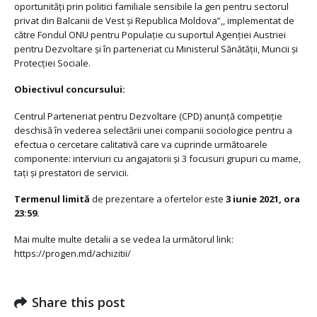
oportunități prin politici familiale sensibile la gen pentru sectorul
privat din Balcanii de Vest și Republica Moldova”,, implementat de
către Fondul ONU pentru Populație cu suportul Agenției Austriei
pentru Dezvoltare şi în parteneriat cu Ministerul Sănătății, Muncii și
Protecției Sociale.
Obiectivul concursului:
Centrul Parteneriat pentru Dezvoltare (CPD) anunță competiție
deschisă în vederea selectării unei companii sociologice pentru a
efectua o cercetare calitativă care va cuprinde următoarele
componente: interviuri cu angajatorii și 3 focusuri grupuri cu mame,
tați și prestatori de servicii.
Termenul limită
de prezentare a ofertelor este
3 iunie 2021, ora
23:59.
Mai multe multe detalii a se vedea la următorul link:
https://progen.md/achizitii/
Share this post