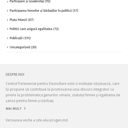
Participare și Leadership
(92)
Participarea femeilor și bărbaților în politică
(57)
Piața Muncii
(67)
Politici care asigură egalitatea
(72)
Publicații
(191)
Uncategorized
(20)
DESPRE NOI
Centrul Parteneriat pentru Dezvoltare este o instituție obștească, care
își propune să contribuie la promovarea unui discurs integrator cu
privire la problematica genurilor umane, statutul femeii și egalitatea de
șanse pentru femei și bărbați.
MAI MULT
Versiunea veche a site-ului progen.md