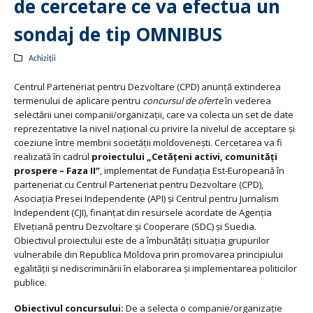
de cercetare ce va efectua un
sondaj de tip OMNIBUS
Achiziții
Centrul Parteneriat pentru Dezvoltare (CPD) anunță extinderea
termenului de aplicare pentru
concursul de oferte
în vederea
selectării unei companii/organizații, care va colecta un set de date
reprezentative la nivel național cu privire la nivelul de acceptare și
coeziune între membrii societății moldovenești. Cercetarea va fi
realizată în cadrul
proiectului „Cetățeni activi, comunități
prospere – Faza II”
, implementat de Fundația Est-Europeană în
parteneriat cu Centrul Parteneriat pentru Dezvoltare (CPD),
Asociația Presei Independente (API) și Centrul pentru Jurnalism
Independent (CJI), finanțat din resursele acordate de Agenția
Elvețiană pentru Dezvoltare și Cooperare (SDC) și Suedia.
Obiectivul proiectului este de a îmbunătăți situația grupurilor
vulnerabile din Republica Moldova prin promovarea principiului
egalității și nediscriminării în elaborarea și implementarea politicilor
publice.
Obiectivul concursului:
De a selecta o companie/organizație