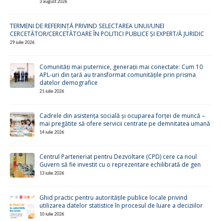
3 august 2026
TERMENI DE REFERINȚĂ PRIVIND SELECTAREA UNUI/UNEI
CERCETĂTOR/CERCETĂTOARE ÎN POLITICI PUBLICE ȘI EXPERT/Ă JURIDIC
29 iulie 2026
Comunități mai puternice, generații mai conectate: Cum 10
APL-uri din țară au transformat comunitățile prin prisma
datelor demografice
21 iulie 2026
Cadrele din asistența socială și ocuparea forței de muncă –
mai pregătite să ofere servicii centrate pe demnitatea umană
14 iulie 2026
Centrul Parteneriat pentru Dezvoltare (CPD) cere ca noul
Guvern să fie investit cu o reprezentare echilibrată de gen
13 iulie 2026
Ghid practic pentru autoritățile publice locale privind
utilizarea datelor statistice în procesul de luare a deciziilor
10 iulie 2026