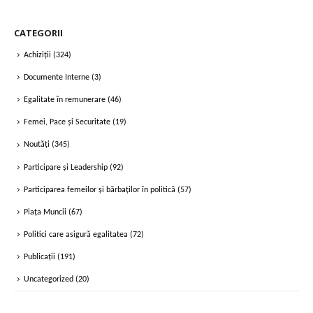
CATEGORII
Achiziții
(324)
Documente Interne
(3)
Egalitate în remunerare
(46)
Femei, Pace și Securitate
(19)
Noutăți
(345)
Participare și Leadership
(92)
Participarea femeilor și bărbaților în politică
(57)
Piața Muncii
(67)
Politici care asigură egalitatea
(72)
Publicații
(191)
Uncategorized
(20)