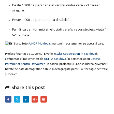
Peste 1.200 de persoane în vârstă, dintre care 293 trăiesc
singure.
Peste 1.000 de persoane cu dizabilități.
Familii cu venituri mici și refugiați care își reconstruiesc viața în
comunitate.
Sursa foto:
UNDP Moldova
, mulțumim partenerilor pe această cale.
_______________
Proiect finanțat de Guvernul Elveției (
Swiss Cooperation in Moldova
),
cofinanțat și implementat de
UNFPA Moldova
, în parteneriat cu
Centrul
Parteneriat pentru Dezvoltare
, în cadrul proiectului „Consolidarea guvernării
bazate pe date demografice fiabile și dezagregate pentru autoritățile centrale
și locale”.
Share this post