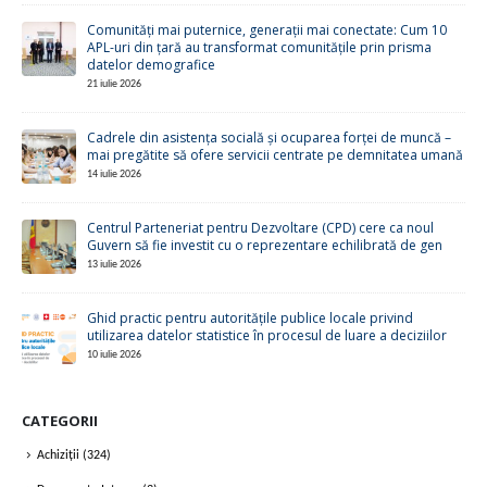
Comunități mai puternice, generații mai conectate: Cum 10
APL-uri din țară au transformat comunitățile prin prisma
datelor demografice
21 iulie 2026
Cadrele din asistența socială și ocuparea forței de muncă –
mai pregătite să ofere servicii centrate pe demnitatea umană
14 iulie 2026
Centrul Parteneriat pentru Dezvoltare (CPD) cere ca noul
Guvern să fie investit cu o reprezentare echilibrată de gen
13 iulie 2026
Ghid practic pentru autoritățile publice locale privind
utilizarea datelor statistice în procesul de luare a deciziilor
10 iulie 2026
CATEGORII
Achiziții
(324)