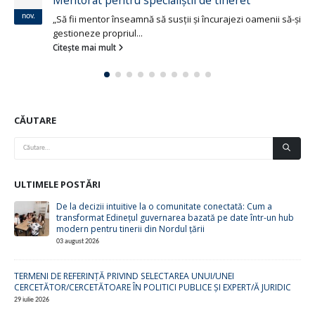
nov.
„Să fii mentor înseamnă să susții și încurajezi oamenii să-și
gestioneze propriul...
Citește mai mult
CĂUTARE
ULTIMELE POSTĂRI
De la decizii intuitive la o comunitate conectată: Cum a
transformat Edinețul guvernarea bazată pe date într-un hub
modern pentru tinerii din Nordul țării
03 august 2026
TERMENI DE REFERINȚĂ PRIVIND SELECTAREA UNUI/UNEI
CERCETĂTOR/CERCETĂTOARE ÎN POLITICI PUBLICE ȘI EXPERT/Ă JURIDIC
29 iulie 2026