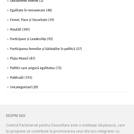
Documente Interne
(3)
Egalitate în remunerare
(46)
Femei, Pace și Securitate
(19)
Noutăți
(345)
Participare și Leadership
(92)
Participarea femeilor și bărbaților în politică
(57)
Piața Muncii
(67)
Politici care asigură egalitatea
(72)
Publicații
(191)
Uncategorized
(20)
DESPRE NOI
Centrul Parteneriat pentru Dezvoltare este o instituție obștească, care
își propune să contribuie la promovarea unui discurs integrator cu