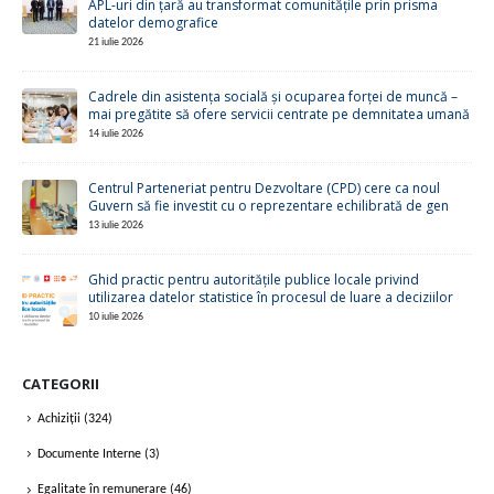
APL-uri din țară au transformat comunitățile prin prisma
datelor demografice
21 iulie 2026
Cadrele din asistența socială și ocuparea forței de muncă –
mai pregătite să ofere servicii centrate pe demnitatea umană
14 iulie 2026
Centrul Parteneriat pentru Dezvoltare (CPD) cere ca noul
Guvern să fie investit cu o reprezentare echilibrată de gen
13 iulie 2026
Ghid practic pentru autoritățile publice locale privind
utilizarea datelor statistice în procesul de luare a deciziilor
10 iulie 2026
CATEGORII
Achiziții
(324)
Documente Interne
(3)
Egalitate în remunerare
(46)