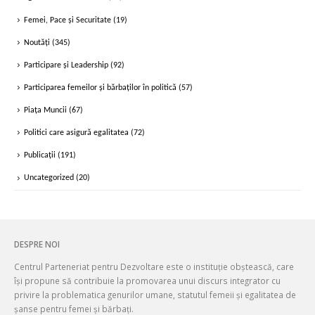
Femei, Pace și Securitate
(19)
Noutăți
(345)
Participare și Leadership
(92)
Participarea femeilor și bărbaților în politică
(57)
Piața Muncii
(67)
Politici care asigură egalitatea
(72)
Publicații
(191)
Uncategorized
(20)
DESPRE NOI
Centrul Parteneriat pentru Dezvoltare este o instituție obștească, care
își propune să contribuie la promovarea unui discurs integrator cu
privire la problematica genurilor umane, statutul femeii și egalitatea de
șanse pentru femei și bărbați.