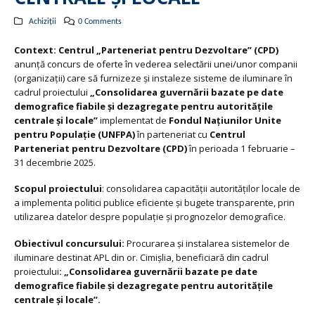
Achiziții
0 Comments
Context:
Centrul „Parteneriat pentru Dezvoltare” (CPD)
anunță concurs de oferte în vederea selectării unei/unor companii
(organizații) care să furnizeze și instaleze sisteme de iluminare în
cadrul proiectului
„Consolidarea guvernării bazate pe date
demografice fiabile și dezagregate pentru autoritățile
centrale și locale”
implementat de
Fondul Națiunilor Unite
pentru Populație (UNFPA)
în parteneriat cu
Centrul
Parteneriat pentru Dezvoltare (CPD)
în perioada 1 februarie –
31 decembrie 2025.
Scopul proiectului
: consolidarea capacității autorităților locale de
a implementa politici publice eficiente și bugete transparente, prin
utilizarea datelor despre populație și prognozelor demografice.
Obiectivul concursului:
Procurarea și instalarea sistemelor de
iluminare destinat APL din or. Cimișlia, beneficiară din cadrul
proiectului
: „Consolidarea guvernării bazate pe date
demografice fiabile și dezagregate pentru autoritățile
centrale și locale”.