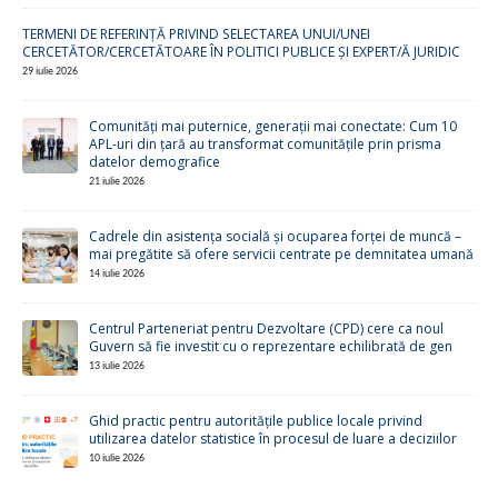
TERMENI DE REFERINȚĂ PRIVIND SELECTAREA UNUI/UNEI
CERCETĂTOR/CERCETĂTOARE ÎN POLITICI PUBLICE ȘI EXPERT/Ă JURIDIC
29 iulie 2026
Comunități mai puternice, generații mai conectate: Cum 10
APL-uri din țară au transformat comunitățile prin prisma
datelor demografice
21 iulie 2026
Cadrele din asistența socială și ocuparea forței de muncă –
mai pregătite să ofere servicii centrate pe demnitatea umană
14 iulie 2026
Centrul Parteneriat pentru Dezvoltare (CPD) cere ca noul
Guvern să fie investit cu o reprezentare echilibrată de gen
13 iulie 2026
Ghid practic pentru autoritățile publice locale privind
utilizarea datelor statistice în procesul de luare a deciziilor
10 iulie 2026