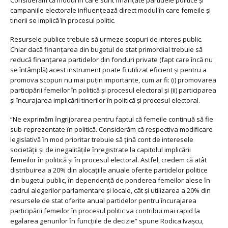
campaniile electorale influențează direct modul în care femeile și
tinerii se implică în procesul politic.
Resursele publice trebuie să urmeze scopuri de interes public.
Chiar dacă finanțarea din bugetul de stat primordial trebuie să
reducă finanțarea partidelor din fonduri private (fapt care încă nu
se întâmplă) acest instrument poate fi utilizat eficient și pentru a
promova scopuri nu mai puțin importante, cum ar fi: (i) promovarea
participării femeilor în politică și procesul electoral și (ii) participarea
și încurajarea implicării tinerilor în politică și procesul electoral.
“Ne exprimăm ȋngrijorarea pentru faptul că femeile continuă să fie
sub-reprezentate ȋn politică. Considerăm că respectiva modificare
legislativă ȋn mod prioritar trebuie să ţină cont de interesele
societăţii şi de inegalităţile ȋnregistrate la capitolul implicării
femeilor ȋn politică şi ȋn procesul electoral. Astfel, credem că atât
distribuirea a 20% din alocaţiile anuale oferite partidelor politice
din bugetul public, ȋn dependenţă de ponderea femeilor alese ȋn
cadrul alegerilor parlamentare şi locale, cât și utilizarea a 20% din
resursele de stat oferite anual partidelor pentru încurajarea
participării femeilor în procesul politic va contribui mai rapid la
egalarea genurilor ȋn funcțiile de decizie” spune
Rodica Ivaşcu
,