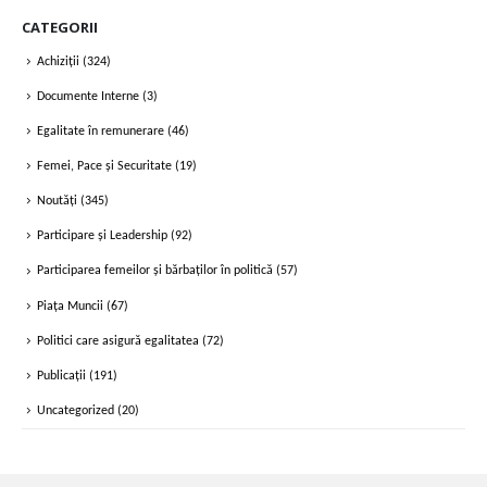
CATEGORII
Achiziții
(324)
Documente Interne
(3)
Egalitate în remunerare
(46)
Femei, Pace și Securitate
(19)
Noutăți
(345)
Participare și Leadership
(92)
Participarea femeilor și bărbaților în politică
(57)
Piața Muncii
(67)
Politici care asigură egalitatea
(72)
Publicații
(191)
Uncategorized
(20)