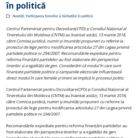
în politică
Noutăți
,
Participarea femeilor și bărbaților în politică
Centrul Parteneriat pentru Dezvoltare(CPD) şi Consiliul Naţional al
Tineretului din Moldova (CNTM) au înaintat astăzi, 13 martie 2018,
către Comisia juridică, numiri şi imunităţi propuneri cu referire la
proiectul de lege pentru modificarea articolului 27 din Legea privind
partidele politice nr.294/2007. Recomandările expediate pentru
reforma finanţării partidelor au fost elaborate din perspectiva
tinerilor şi a egalităţii de gen. Considerăm că modul în care sunt
finanțate partidele politice și campaniile electorale influențează
direct modul în care femeile și tinerii se implică în procesul politic.
Centrul Parteneriat pentru Dezvoltare(CPD) şi
Consiliul Naţional al
Tineretului din Moldova
(CNTM) au înaintat astăzi, 13 martie 2018,
către Comisia juridică, numiri şi imunităţi propuneri cu referire la
proiectul de lege pentru modificarea articolului 27 din Legea privind
partidele politice nr.294/2007.
Recomandările expediate pentru reforma finanţării partidelor au
fost elaborate din perspectiva tinerilor şi a egalităţii de gen.
Considerăm că modul în care sunt finanțate partidele politice și