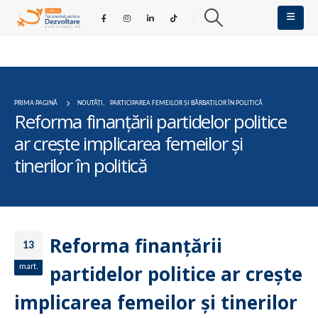
PRIMA PAGINĂ
NOUTĂȚI
,
PARTICIPAREA FEMEILOR ȘI BĂRBAȚILOR ÎN POLITICĂ
Reforma finanțării partidelor politice
ar crește implicarea femeilor și
tinerilor în politică
Reforma finanțării
13
partidelor politice ar crește
mart.
implicarea femeilor și tinerilor