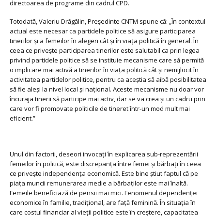
directoarea de programe din cadrul CPD.
Totodată,
Valeriu Drăgălin
, Președinte CNTM spune că: „În contextul
actual este necesar ca partidele politice să asigure participarea
tinerilor și a femeilor în alegeri cât și în viața politică în general. În
ceea ce privește participarea tinerilor este salutabil ca prin legea
privind partidele politice să se instituie mecanisme care să permită
o implicare mai activă a tinerilor în viața politică cât și nemijlocit în
activitatea partidelor politice, pentru ca aceștia să aibă posibilitatea
să fie aleși la nivel local și național. Aceste mecanisme nu doar vor
încuraja tinerii să participe mai activ, dar se va crea și un cadru prin
care vor fi promovate politicile de tineret într-un mod mult mai
eficient.”
Unul din factorii, deseori invocați în explicarea sub-reprezentării
femeilor în politică, este discrepanța între femei și bărbați în ceea
ce priveşte independența economică. Este bine știut faptul că pe
piața muncii remunerarea medie a bărbaților este mai înaltă.
Femeile beneficiază de pensii mai mici. Fenomenul dependenței
economice în familie, tradițional, are față feminină. În situația în
care costul financiar al vieții politice este în creștere, capacitatea