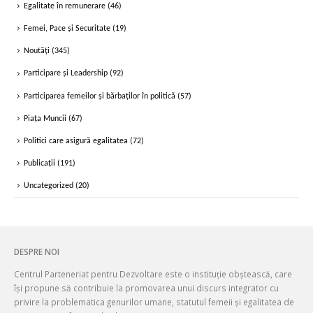
Egalitate în remunerare
(46)
Femei, Pace și Securitate
(19)
Noutăți
(345)
Participare și Leadership
(92)
Participarea femeilor și bărbaților în politică
(57)
Piața Muncii
(67)
Politici care asigură egalitatea
(72)
Publicații
(191)
Uncategorized
(20)
DESPRE NOI
Centrul Parteneriat pentru Dezvoltare este o instituție obștească, care
își propune să contribuie la promovarea unui discurs integrator cu
privire la problematica genurilor umane, statutul femeii și egalitatea de