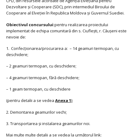
CPD, din resursele acordate de Agenţia Elveţiană pentru
Dezvoltare şi Cooperare (SDC), prin intermediul Biroului de
Cooperare al Elveţiei în Republica Moldova şi Guvernul Suediei.
Obiectivul concursului:
pentru realizarea proiectului
implementat de echipa comunitară din s. Ciuflești, r. Căușeni este
nevoie de:
1. Confecționarea/procurarea a: – 14 geamuri termopan, cu
deschidere;
– 2 geamuri termopan, cu deschidere;
– 4 geamuri termopan, fără deschidere;
– 1 geam termopan, cu deschidere
(pentru detalii a se vedea
Anexa 1
);
2. Demontarea geamurilor vechi;
3. Transportarea și instalarea geamurilor noi.
Mai multe multe detalii a se vedea la următorul link: