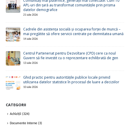
Comunități mai puternice, generații mai conectate: Cum 10
APL-uri din țară au transformat comunitățile prin prisma
datelor demografice
21 iulie 2026
Cadrele din asistența socială și ocuparea forței de muncă –
mai pregătite să ofere servicii centrate pe demnitatea umană
14 iulie 2026
Centrul Parteneriat pentru Dezvoltare (CPD) cere ca noul
Guvern să fie investit cu o reprezentare echilibrată de gen
13 iulie 2026
Ghid practic pentru autoritățile publice locale privind
utilizarea datelor statistice în procesul de luare a deciziilor
10 iulie 2026
CATEGORII
Achiziții
(324)
Documente Interne
(3)