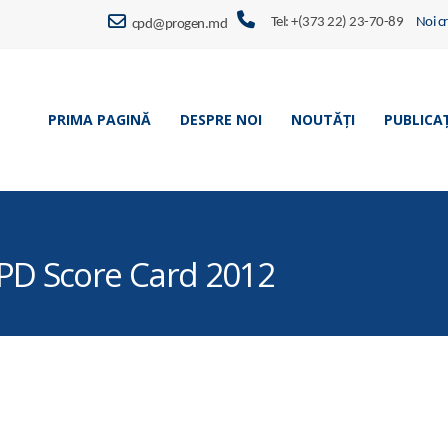
Tel: +(373 22) 23-70-89
Noi c
cpd@progen.md
PRIMA PAGINĂ
DESPRE NOI
NOUTĂȚI
PUBLICAȚ
CPD Score Card 2012