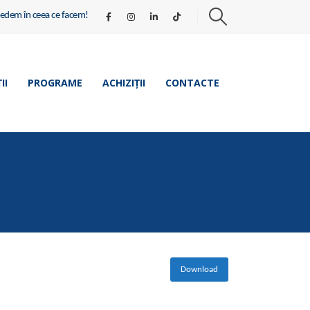
redem în ceea ce facem!
II
PROGRAME
ACHIZIȚII
CONTACTE
Download