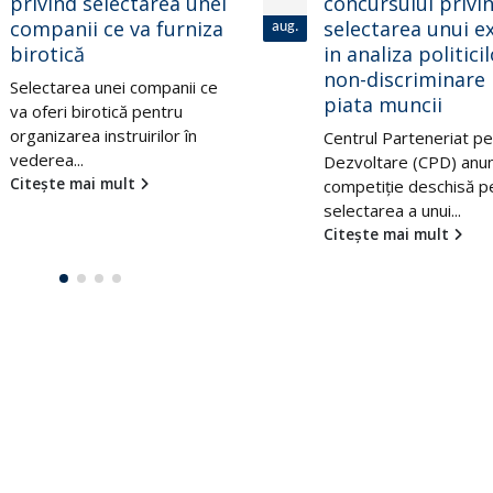
privind selectarea unei
concursului privi
companii ce va furniza
selectarea unui e
aug.
birotică
in analiza politici
non-discriminare
Selectarea unei companii ce
piata muncii
va oferi birotică pentru
organizarea instruirilor în
Centrul Parteneriat pe
vederea...
Dezvoltare (CPD) anu
Citește mai mult
competiţie deschisă p
selectarea a unui...
Citește mai mult