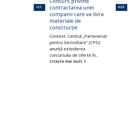
tarea
Concurs privind
ompanii
contractarea unei
oct.
sept.
za
companii care va livra
materiale de
trocasnice
construcție
cu vârsta
Context: Centrul „Parteneriat
ani
pentru Dezvoltare” (CPD)
anunță extinderea
riat pentru
concursului de oferte în...
D) anunță
Citește mai mult
te în vederea
t