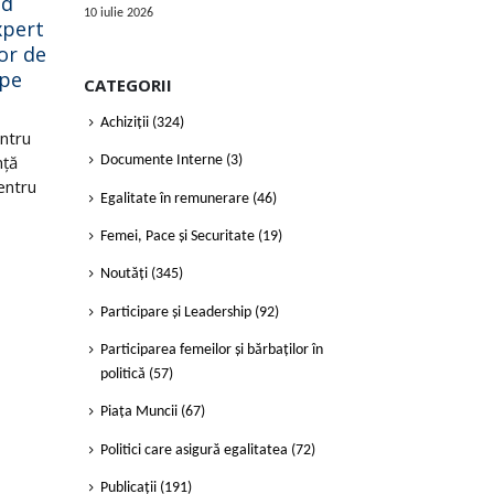
nd
selectarea unei
con
10 iulie 2026
xpert
companii ce va
cer
sept.
aug.
lor de
desfășura auditul
pri
 pe
organizațional pentru
com
CATEGORII
perioada 01 ianuarie-
mob
Achiziții
(324)
31 decembrie 2024
pro
ntru
nţă
Centrul Parteneriat pentru
Cent
Documente Interne
(3)
entru
Dezvoltare (CPD) anunţă
Dezv
Egalitate în remunerare
(46)
lansarea concursului de
exti
oferte în vederea selectării
cere
Femei, Pace și Securitate
(19)
unei...
selec
Noutăți
(345)
Citește mai mult
Cite
Participare și Leadership
(92)
Participarea femeilor și bărbaților în
politică
(57)
Piața Muncii
(67)
Politici care asigură egalitatea
(72)
Publicații
(191)