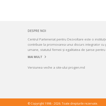
DESPRE NOI
Centrul Parteneriat pentru Dezvoltare este o instituț
contribuie la promovarea unui discurs integrator cu p
umane, statutul femeii și egalitatea de șanse pentru 
MAI MULT
Versiunea veche a site-ului progen.md
© Copyright 1998 - 2026. Toate drepturile rezervate.