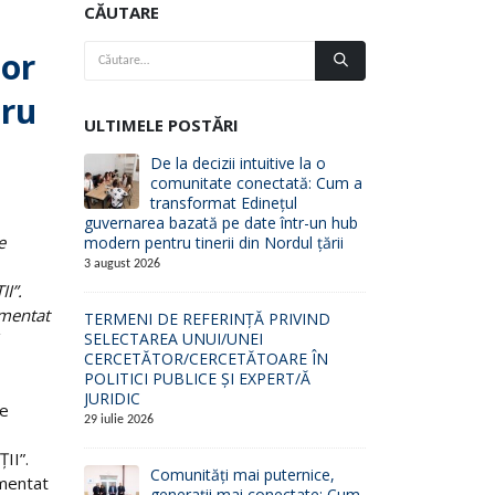
CĂUTARE
nor
tru
ULTIMELE POSTĂRI
De la decizii intuitive la o
comunitate conectată: Cum a
transformat Edinețul
guvernarea bazată pe date într-un hub
e
modern pentru tinerii din Nordul țării
3 august 2026
I”.
ementat
TERMENI DE REFERINȚĂ PRIVIND
SELECTAREA UNUI/UNEI
CERCETĂTOR/CERCETĂTOARE ÎN
POLITICI PUBLICE ȘI EXPERT/Ă
JURIDIC
de
29 iulie 2026
II”.
Comunități mai puternice,
ementat
generații mai conectate: Cum