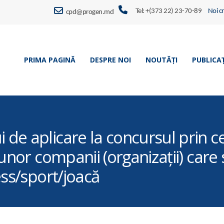
Tel: +(373 22) 23-70-89
Noi c
cpd@progen.md
PRIMA PAGINĂ
DESPRE NOI
NOUTĂȚI
PUBLICAȚ
e aplicare la concursul prin ce
/unor companii (organizaţii) car
ess/sport/joacă