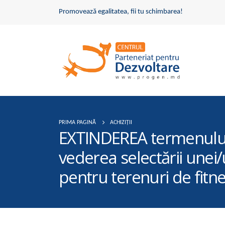
Promovează egalitatea, fii tu schimbarea!
PRIMA PAGINĂ
ACHIZIȚII
EXTINDEREA termenului d
vederea selectării unei
pentru terenuri de fitn