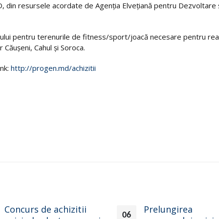
, din resursele acordate de Agenţia Elveţiană pentru Dezvoltare 
lui pentru terenurile de fitness/sport/joacă necesare pentru rea
r Căușeni, Cahul și Soroca.
ink:
http://progen.md/achizitii
Concurs de achizitii
Prelungirea
06