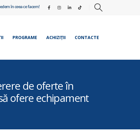
redem în ceea ce facem!
II
PROGRAME
ACHIZIȚII
CONTACTE
rere de oferte în
e să ofere echipament