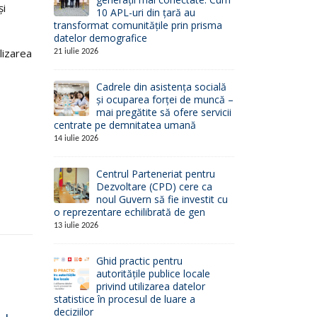
şi
10 APL-uri din țară au
transformat comunitățile prin prisma
datelor demografice
lizarea
21 iulie 2026
Cadrele din asistența socială
și ocuparea forței de muncă –
mai pregătite să ofere servicii
centrate pe demnitatea umană
14 iulie 2026
Centrul Parteneriat pentru
Dezvoltare (CPD) cere ca
noul Guvern să fie investit cu
o reprezentare echilibrată de gen
13 iulie 2026
Ghid practic pentru
autoritățile publice locale
privind utilizarea datelor
statistice în procesul de luare a
Concurs privind
Se 
19
29
deciziilor