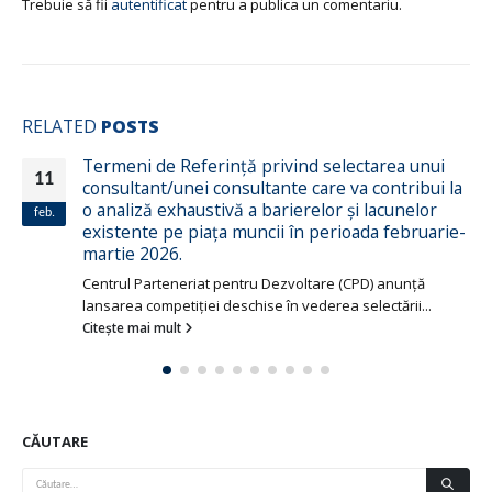
Trebuie să fii
autentificat
pentru a publica un comentariu.
RELATED
POSTS
Termeni de Referință privind selectarea unui
11
consultant/unei consultante care va contribui la
o analiză exhaustivă a barierelor și lacunelor
feb.
existente pe piața muncii în perioada februarie-
martie 2026.
Centrul Parteneriat pentru Dezvoltare (CPD) anunță
lansarea competiției deschise în vederea selectării...
Citește mai mult
CĂUTARE