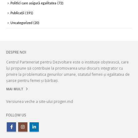
Politici care asigură egalitatea
(72)
Publicații
(191)
Uncategorized
(20)
DESPRE NOI
Centrul Parteneriat pentru Dezvoltare este o instituție obștească, care
își propune să contribuie la promovarea unui discurs integrator cu
privire la problematica genurilor umane, statutul femeii și egalitatea de
șanse pentru femei și bărbați.
MAI MULT
Versiunea veche a site-ului progen.md
FOLLOW US