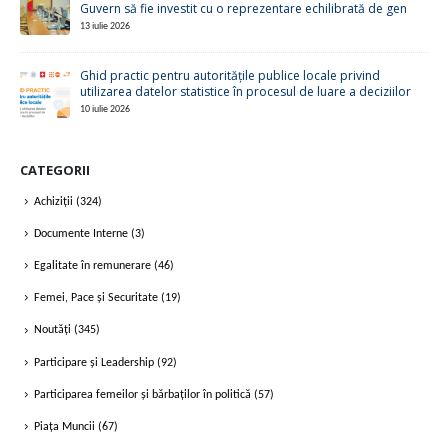
Guvern să fie investit cu o reprezentare echilibrată de gen
13 iulie 2026
Ghid practic pentru autoritățile publice locale privind
utilizarea datelor statistice în procesul de luare a deciziilor
10 iulie 2026
CATEGORII
Achiziții
(324)
Documente Interne
(3)
Egalitate în remunerare
(46)
Femei, Pace și Securitate
(19)
Noutăți
(345)
Participare și Leadership
(92)
Participarea femeilor și bărbaților în politică
(57)
Piața Muncii
(67)