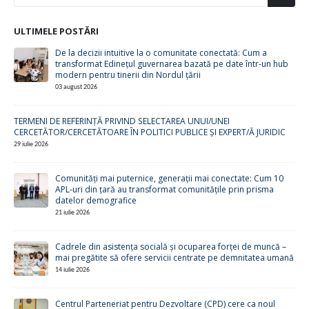
ULTIMELE POSTĂRI
De la decizii intuitive la o comunitate conectată: Cum a
transformat Edinețul guvernarea bazată pe date într-un hub
modern pentru tinerii din Nordul țării
03 august 2026
TERMENI DE REFERINȚĂ PRIVIND SELECTAREA UNUI/UNEI
CERCETĂTOR/CERCETĂTOARE ÎN POLITICI PUBLICE ȘI EXPERT/Ă JURIDIC
29 iulie 2026
Comunități mai puternice, generații mai conectate: Cum 10
APL-uri din țară au transformat comunitățile prin prisma
datelor demografice
21 iulie 2026
Cadrele din asistența socială și ocuparea forței de muncă –
mai pregătite să ofere servicii centrate pe demnitatea umană
14 iulie 2026
Centrul Parteneriat pentru Dezvoltare (CPD) cere ca noul