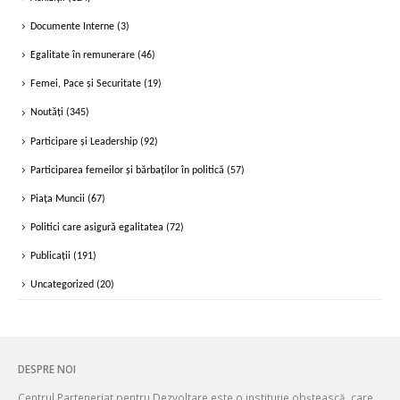
Documente Interne
(3)
Egalitate în remunerare
(46)
Femei, Pace și Securitate
(19)
Noutăți
(345)
Participare și Leadership
(92)
Participarea femeilor și bărbaților în politică
(57)
Piața Muncii
(67)
Politici care asigură egalitatea
(72)
Publicații
(191)
Uncategorized
(20)
DESPRE NOI
Centrul Parteneriat pentru Dezvoltare este o instituție obștească, care