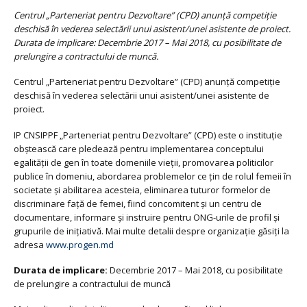
Centrul „Parteneriat pentru Dezvoltare” (CPD) anunţă competiţie
deschisă în vederea selectării unui asistent/unei asistente de proiect.
Durata de implicare: Decembrie 2017 – Mai 2018, cu posibilitate de
prelungire a contractului de muncă.
Centrul „Parteneriat pentru Dezvoltare” (CPD) anunţă competiţie
deschisă în vederea selectării unui asistent/unei asistente de
proiect.
IP CNSIPPF „Parteneriat pentru Dezvoltare” (CPD) este o instituție
obştească care pledează pentru implementarea conceptului
egalităţii de gen în toate domeniile vieţii, promovarea politicilor
publice în domeniu, abordarea problemelor ce ţin de rolul femeii în
societate şi abilitarea acesteia, eliminarea tuturor formelor de
discriminare faţă de femei, fiind concomitent şi un centru de
documentare, informare şi instruire pentru ONG-urile de profil şi
grupurile de iniţiativă. Mai multe detalii despre organizație găsiți la
adresa
www.progen.md
Durata de implicare:
Decembrie 2017 – Mai 2018, cu posibilitate
de prelungire a contractului de muncă