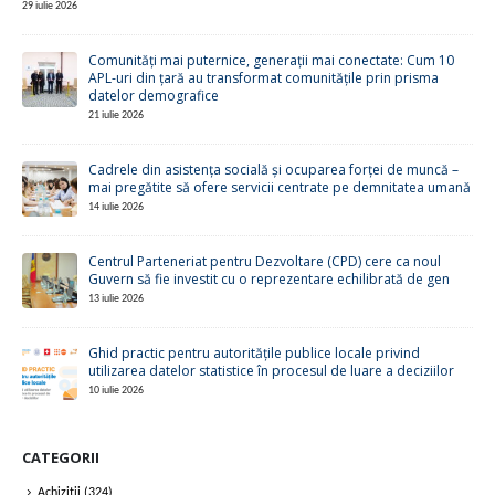
29 iulie 2026
Comunități mai puternice, generații mai conectate: Cum 10
APL-uri din țară au transformat comunitățile prin prisma
datelor demografice
21 iulie 2026
Cadrele din asistența socială și ocuparea forței de muncă –
mai pregătite să ofere servicii centrate pe demnitatea umană
14 iulie 2026
Centrul Parteneriat pentru Dezvoltare (CPD) cere ca noul
Guvern să fie investit cu o reprezentare echilibrată de gen
13 iulie 2026
Ghid practic pentru autoritățile publice locale privind
utilizarea datelor statistice în procesul de luare a deciziilor
10 iulie 2026
CATEGORII
Achiziții
(324)