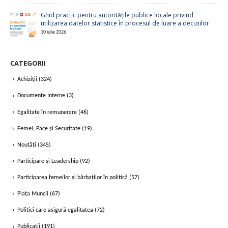
Ghid practic pentru autoritățile publice locale privind
utilizarea datelor statistice în procesul de luare a deciziilor
10 iulie 2026
CATEGORII
Achiziții
(324)
Documente Interne
(3)
Egalitate în remunerare
(46)
Femei, Pace și Securitate
(19)
Noutăți
(345)
Participare și Leadership
(92)
Participarea femeilor și bărbaților în politică
(57)
Piața Muncii
(67)
Politici care asigură egalitatea
(72)
Publicații
(191)