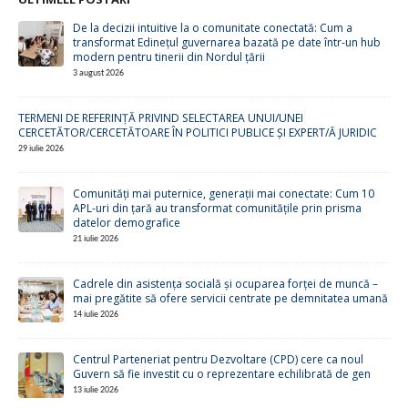
De la decizii intuitive la o comunitate conectată: Cum a
transformat Edinețul guvernarea bazată pe date într-un hub
modern pentru tinerii din Nordul țării
3 august 2026
TERMENI DE REFERINȚĂ PRIVIND SELECTAREA UNUI/UNEI
CERCETĂTOR/CERCETĂTOARE ÎN POLITICI PUBLICE ȘI EXPERT/Ă JURIDIC
29 iulie 2026
Comunități mai puternice, generații mai conectate: Cum 10
APL-uri din țară au transformat comunitățile prin prisma
datelor demografice
21 iulie 2026
Cadrele din asistența socială și ocuparea forței de muncă –
mai pregătite să ofere servicii centrate pe demnitatea umană
14 iulie 2026
Centrul Parteneriat pentru Dezvoltare (CPD) cere ca noul
Guvern să fie investit cu o reprezentare echilibrată de gen
13 iulie 2026