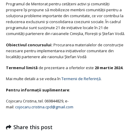
Programul de Mentorat pentru cetățeni activi și comunități
prospere își propune să mobilizeze membrii comunității pentru a
soluționa probleme importante din comunitate, ce vor contribui la
reducerea excluziunii și consolidarea coeziunii sociale. În cadrul
programului sunt susținute 21 de inițiative locale în 21 de
comunități partenere din raioanele Cimișlia, Florești și Ștefan Vodă.
Obiectivul concursului:
Procurarea materialelor de construcție
necesare pentru implementarea inițiativelor comunitare din
localități partenere ale raionului Ștefan Vodă
Termenul limită
de prezentare a ofertelor este
20 martie 2024.
Mai multe detalii a se vedea în
Termenii de Referință
.
Pentru informații suplimentare
:
Cojocaru Cristina, tel. 069844829, e-
mail:
cojocaru.cristina.cpd@gmail.com
Share this post