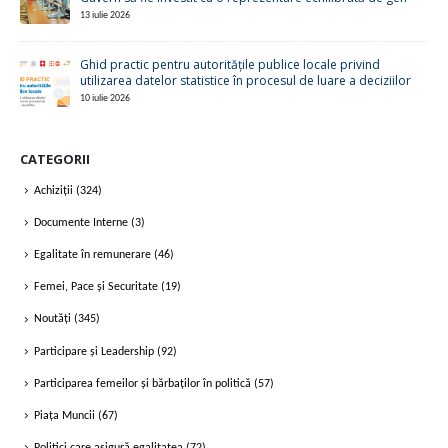
13 iulie 2026
Ghid practic pentru autoritățile publice locale privind
utilizarea datelor statistice în procesul de luare a deciziilor
10 iulie 2026
CATEGORII
Achiziții
(324)
Documente Interne
(3)
Egalitate în remunerare
(46)
Femei, Pace și Securitate
(19)
Noutăți
(345)
Participare și Leadership
(92)
Participarea femeilor și bărbaților în politică
(57)
Piața Muncii
(67)
Politici care asigură egalitatea
(72)