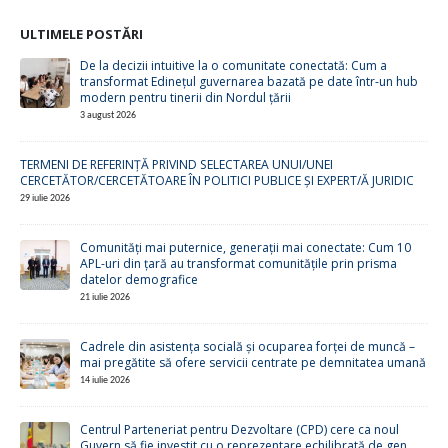
ULTIMELE POSTĂRI
De la decizii intuitive la o comunitate conectată: Cum a
transformat Edinețul guvernarea bazată pe date într-un hub
modern pentru tinerii din Nordul țării
3 august 2026
TERMENI DE REFERINȚĂ PRIVIND SELECTAREA UNUI/UNEI
CERCETĂTOR/CERCETĂTOARE ÎN POLITICI PUBLICE ȘI EXPERT/Ă JURIDIC
29 iulie 2026
Comunități mai puternice, generații mai conectate: Cum 10
APL-uri din țară au transformat comunitățile prin prisma
datelor demografice
21 iulie 2026
Cadrele din asistența socială și ocuparea forței de muncă –
mai pregătite să ofere servicii centrate pe demnitatea umană
14 iulie 2026
Centrul Parteneriat pentru Dezvoltare (CPD) cere ca noul
Guvern să fie investit cu o reprezentare echilibrată de gen