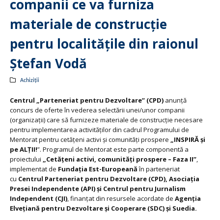
companii ce va furniza
materiale de construcție
pentru localitățile din raionul
Ștefan Vodă
Achiziții
Centrul „Parteneriat pentru Dezvoltare” (CPD)
anunță
concurs de oferte în vederea selectării unei/unor companii
(organizații) care să furnizeze materiale de construcție necesare
pentru implementarea activităților din cadrul Programului de
Mentorat pentru cetățeni activi și comunități prospere
„INSPIRĂ și
pe ALȚII!
”. Programul de Mentorat este parte componentă a
proiectului
„Cetățeni activi, comunități prospere – Faza II”
,
implementat de
Fundația Est-Europeană
în parteneriat
cu
Centrul Parteneriat pentru Dezvoltare (CPD), Asociația
Presei Independente (API) și Centrul pentru Jurnalism
Independent (CJI)
, finanțat din resursele acordate de
Agenția
Elvețiană pentru Dezvoltare și Cooperare (SDC) și Suedia.