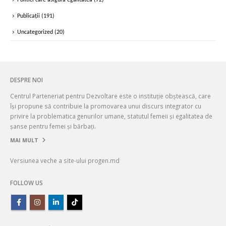
Publicații
(191)
Uncategorized
(20)
DESPRE NOI
Centrul Parteneriat pentru Dezvoltare este o instituție obștească, care
își propune să contribuie la promovarea unui discurs integrator cu
privire la problematica genurilor umane, statutul femeii și egalitatea de
șanse pentru femei și bărbați.
MAI MULT
Versiunea veche a site-ului progen.md
FOLLOW US