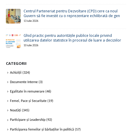
Centrul Parteneriat pentru Dezvoltare (CPD) cere ca noul
Guvern să fie investit cu o reprezentare echilibrată de gen
13 iulie 2026
Ghid practic pentru autoritățile publice locale privind
utilizarea datelor statistice în procesul de luare a deciziilor
10 iulie 2026
CATEGORII
Achiziții
(324)
Documente Interne
(3)
Egalitate în remunerare
(46)
Femei, Pace și Securitate
(19)
Noutăți
(345)
Participare și Leadership
(92)
Participarea femeilor și bărbaților în politică
(57)