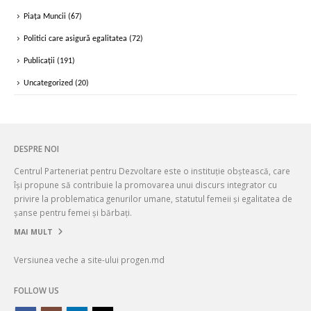
Piața Muncii
(67)
Politici care asigură egalitatea
(72)
Publicații
(191)
Uncategorized
(20)
DESPRE NOI
Centrul Parteneriat pentru Dezvoltare este o instituție obștească, care
își propune să contribuie la promovarea unui discurs integrator cu
privire la problematica genurilor umane, statutul femeii și egalitatea de
șanse pentru femei și bărbați.
MAI MULT
Versiunea veche a site-ului progen.md
FOLLOW US