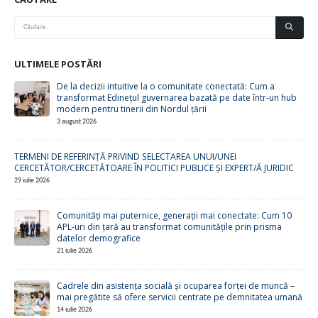
ULTIMELE POSTĂRI
De la decizii intuitive la o comunitate conectată: Cum a
transformat Edinețul guvernarea bazată pe date într-un hub
modern pentru tinerii din Nordul țării
3 august 2026
TERMENI DE REFERINȚĂ PRIVIND SELECTAREA UNUI/UNEI
CERCETĂTOR/CERCETĂTOARE ÎN POLITICI PUBLICE ȘI EXPERT/Ă JURIDIC
29 iulie 2026
Comunități mai puternice, generații mai conectate: Cum 10
APL-uri din țară au transformat comunitățile prin prisma
datelor demografice
21 iulie 2026
Cadrele din asistența socială și ocuparea forței de muncă –
mai pregătite să ofere servicii centrate pe demnitatea umană
14 iulie 2026