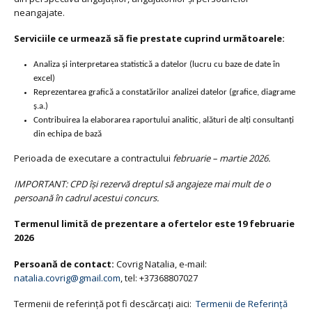
neangajate.
Serviciile ce urmează să fie prestate cuprind următoarele:
Analiza și interpretarea statistică a datelor (lucru cu baze de date în
excel)
Reprezentarea grafică a constatărilor analizei datelor (grafice, diagrame
ș.a.)
Contribuirea la elaborarea raportului analitic, alături de alți consultanți
din echipa de bază
Perioada de executare a contractului
februarie – martie 2026.
IMPORTANT: CPD își rezervă dreptul să angajeze mai mult de o
persoană în cadrul acestui concurs.
Termenul limită de prezentare a ofertelor este 19 februarie
2026
Persoană de contact:
Covrig Natalia, e-mail:
natalia.covrig@gmail.com
, tel: +37368807027
Termenii de referință pot fi descărcați aici:
Termenii de Referință