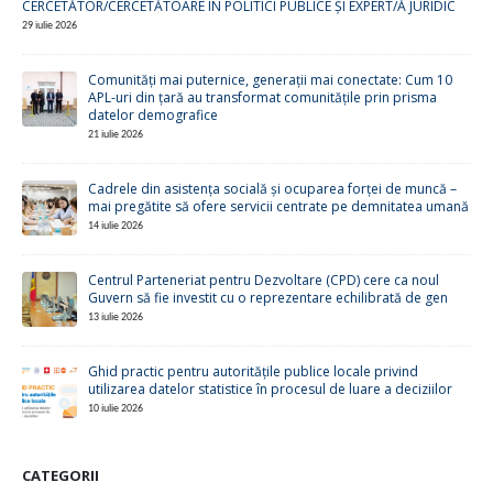
CERCETĂTOR/CERCETĂTOARE ÎN POLITICI PUBLICE ȘI EXPERT/Ă JURIDIC
29 iulie 2026
Comunități mai puternice, generații mai conectate: Cum 10
APL-uri din țară au transformat comunitățile prin prisma
datelor demografice
21 iulie 2026
Cadrele din asistența socială și ocuparea forței de muncă –
mai pregătite să ofere servicii centrate pe demnitatea umană
14 iulie 2026
Centrul Parteneriat pentru Dezvoltare (CPD) cere ca noul
Guvern să fie investit cu o reprezentare echilibrată de gen
13 iulie 2026
Ghid practic pentru autoritățile publice locale privind
utilizarea datelor statistice în procesul de luare a deciziilor
10 iulie 2026
CATEGORII