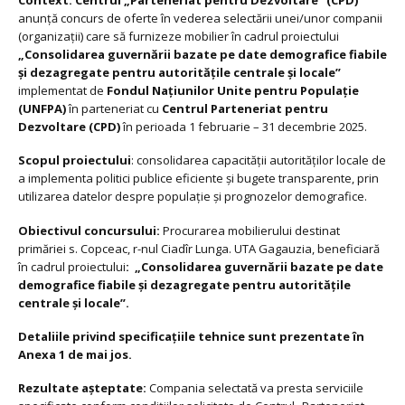
Context:
Centrul „Parteneriat pentru Dezvoltare” (CPD)
anunță concurs de oferte în vederea selectării unei/unor companii
(organizații) care să furnizeze mobilier în cadrul proiectului
„Consolidarea guvernării bazate pe date demografice fiabile
și dezagregate pentru autoritățile centrale și locale”
implementat de
Fondul Națiunilor Unite pentru Populație
(UNFPA)
în parteneriat cu
Centrul Parteneriat pentru
Dezvoltare (CPD)
în perioada 1 februarie – 31 decembrie 2025.
Scopul proiectului
: consolidarea capacității autorităților locale de
a implementa politici publice eficiente și bugete transparente, prin
utilizarea datelor despre populație și prognozelor demografice.
Obiectivul concursului:
Procurarea mobilierului destinat
primăriei s. Copceac, r-nul Ciadîr Lunga. UTA Gagauzia, beneficiară
în cadrul proiectului
: „Consolidarea guvernării bazate pe date
demografice fiabile și dezagregate pentru autoritățile
centrale și locale”.
Detaliile privind specificațiile tehnice sunt prezentate în
Anexa 1 de mai jos.
Rezultate așteptate:
Compania selectată va presta serviciile