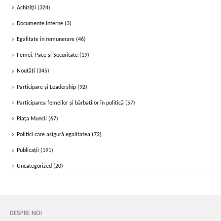
Achiziții
(324)
Documente Interne
(3)
Egalitate în remunerare
(46)
Femei, Pace și Securitate
(19)
Noutăți
(345)
Participare și Leadership
(92)
Participarea femeilor și bărbaților în politică
(57)
Piața Muncii
(67)
Politici care asigură egalitatea
(72)
Publicații
(191)
Uncategorized
(20)
DESPRE NOI