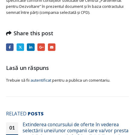
specificate conform condițiilor solicitate de Centrul „Parteneriat
pentru Dezvoltare” în prezentul document şi în baza contractului
semnat între părţi (compania selectată şi CPD).
Share this post
Lasă un răspuns
Trebuie să fii
autentificat
pentru a publica un comentariu.
RELATED
POSTS
Extinderea concursului de oferte în vederea
01
selectării unei/unor companii care va/vor presta