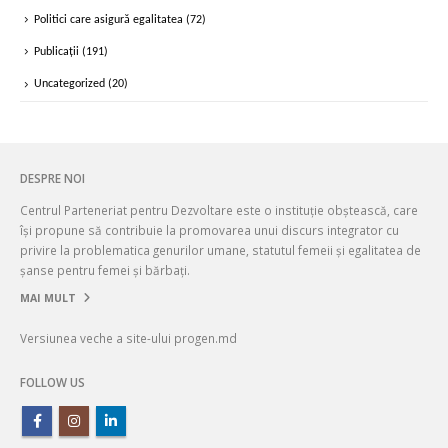
Politici care asigură egalitatea
(72)
Publicații
(191)
Uncategorized
(20)
DESPRE NOI
Centrul Parteneriat pentru Dezvoltare este o instituție obștească, care
își propune să contribuie la promovarea unui discurs integrator cu
privire la problematica genurilor umane, statutul femeii și egalitatea de
șanse pentru femei și bărbați.
MAI MULT
Versiunea veche a site-ului progen.md
FOLLOW US