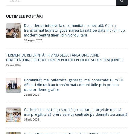
ULTIMELE POSTĂRI
De la decizii intuitive la o comunitate conectată: Cum a
transformat Edinețul guvernarea bazată pe date într-un hub
modern pentru tinerii din Nordul țării
03 august 2026
TERMENI DE REFERINȚĂ PRIVIND SELECTAREA UNUI/UNEI
CERCETĂTOR/CERCETĂTOARE ÎN POLITICI PUBLICE ȘI EXPERT/Ă JURIDIC
29 iulie 2026
Comunități mai puternice, generații mai conectate: Cum 10
APL-uri din țară au transformat comunitățile prin prisma
datelor demografice
21 iulie 2026
Cadrele din asistența socială și ocuparea forței de muncă –
mai pregătite să ofere servicii centrate pe demnitatea umană
14 iulie 2026
Centrul Parteneriat pentru Dezvoltare (CPD) cere ca noul