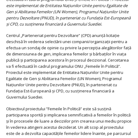
este implementat de Entitatea Naţiunilor Unite pentru Egalitate de
Gen şi Abilitarea Femeilor (UN Women), Programul Naţiunilor Unite
pentru Dezvoltare (PNUD), în parteneriat cu Fundaţia Est-Europeană
şi CPD, cu susţinerea financiară a Guvernului Suediei.
Centrul „Parteneriat pentru Dezvoltare” (CPD) anunţă licitaţie
deschisă în vederea selectării unei companii/organizații pentru a
efectua un sondaj de opinie cu privire la percepţia alegătorilor faţă
de dimensiunea de gen, implicarea femeilor şi bărbaţilor în viaţa
publică şi participarea acestora în procesul decizional. Cercetarea
va fi efectuată în cadrul programului ONU „Femeile în Politică”.
Proiectul este implementat de Entitatea Naţiunilor Unite pentru
Egalitate de Gen şi Abilitarea Femeilor (UN Women), Programul
Naţiunilor Unite pentru Dezvoltare (PNUD), în parteneriat cu
Fundaţia Est-Europeană şi CPD, cu susţinerea financiară a
Guvernului Suediei.
Obiectivul proiectului ”Femeile în Politică” este să susțină
participarea sporită şi implicarea semnificativă a femeilor în politică
și în procesele de luare a deciziilor prin crearea unui mediu propice
în vederea atingerii acestui deziderat. Un alt scop al proiectului
este de a dezvolta capacitățile femeilor lidere înainte, pe parcursul