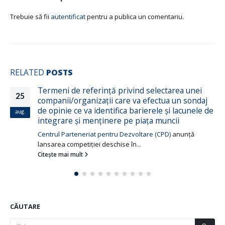
Trebuie să fii
autentificat
pentru a publica un comentariu.
RELATED
POSTS
ință privind selectarea unei
EXTINS/ Concurs d
22
ații care va efectua un sondaj
companiei care va
dentifica barierele și lacunele de
mart.
Centrul „Parteneriat
ținere pe piața muncii
extinderea termenului
 pentru Dezvoltare (CPD)
anunță
Citește mai mult
 deschise în...
CĂUTARE