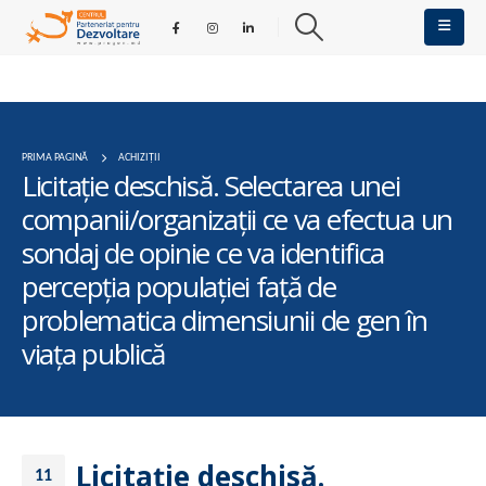
PRIMA PAGINĂ
ACHIZIȚII
Licitaţie deschisă. Selectarea unei
companii/organizaţii ce va efectua un
sondaj de opinie ce va identifica
percepţia populaţiei faţă de
problematica dimensiunii de gen în
viaţa publică
Licitaţie deschisă.
11