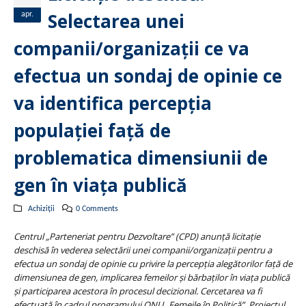
Selectarea unei
apr.
companii/organizaţii ce va
efectua un sondaj de opinie ce
va identifica percepţia
populaţiei faţă de
problematica dimensiunii de
gen în viaţa publică
Achiziții
0 Comments
Centrul „Parteneriat pentru Dezvoltare” (CPD) anunţă licitaţie
deschisă în vederea selectării unei companii/organizații pentru a
efectua un sondaj de opinie cu privire la percepţia alegătorilor faţă de
dimensiunea de gen, implicarea femeilor şi bărbaţilor în viaţa publică
şi participarea acestora în procesul decizional. Cercetarea va fi
efectuată în cadrul programului ONU „Femeile în Politică”. Proiectul