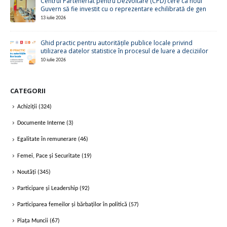
Guvern să fie investit cu o reprezentare echilibrată de gen
13 iulie 2026
Ghid practic pentru autoritățile publice locale privind
utilizarea datelor statistice în procesul de luare a deciziilor
10 iulie 2026
CATEGORII
Achiziții
(324)
Documente Interne
(3)
Egalitate în remunerare
(46)
Femei, Pace și Securitate
(19)
Noutăți
(345)
Participare și Leadership
(92)
Participarea femeilor și bărbaților în politică
(57)
Piața Muncii
(67)