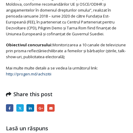
Moldova, conforme recomandărilor UE şi OSCE/ODIHR şi
angajamentelor în domeniul drepturilor omului”, realizat în
perioada ianuarie 2018 – iunie 2020 de către Fundația Est-
Europeană (FEE), în parteneriat cu Centrul Parteneriat pentru
Dezvoltare (CPD), Piligrim Demo şi Tarna Rom fiind finanţat de
Uniunea Europeană şi cofinanţat de Guvernul Suediei.
Obiectivul concursului:
Monitorizarea a 10 canale de televiziune
prin prisma reflectăriiechilibrate a femeilor și bărbaților (știrile, talk-
show-uri, publicitatea electorală);
Mai multe multe detalii a se vedea la următorul link:
http://progen.md/achizitii
Share this post
Lasă un răspuns