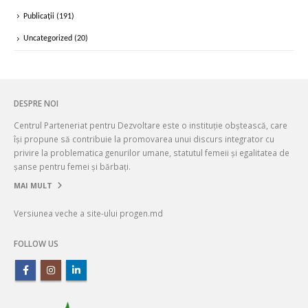
Publicații
(191)
Uncategorized
(20)
DESPRE NOI
Centrul Parteneriat pentru Dezvoltare este o instituție obștească, care
își propune să contribuie la promovarea unui discurs integrator cu
privire la problematica genurilor umane, statutul femeii și egalitatea de
șanse pentru femei și bărbați.
MAI MULT
Versiunea veche a site-ului progen.md
FOLLOW US