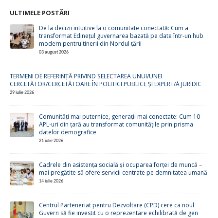
ULTIMELE POSTĂRI
De la decizii intuitive la o comunitate conectată: Cum a
transformat Edinețul guvernarea bazată pe date într-un hub
modern pentru tinerii din Nordul țării
03 august 2026
TERMENI DE REFERINȚĂ PRIVIND SELECTAREA UNUI/UNEI
CERCETĂTOR/CERCETĂTOARE ÎN POLITICI PUBLICE ȘI EXPERT/Ă JURIDIC
29 iulie 2026
Comunități mai puternice, generații mai conectate: Cum 10
APL-uri din țară au transformat comunitățile prin prisma
datelor demografice
21 iulie 2026
Cadrele din asistența socială și ocuparea forței de muncă –
mai pregătite să ofere servicii centrate pe demnitatea umană
14 iulie 2026
Centrul Parteneriat pentru Dezvoltare (CPD) cere ca noul
Guvern să fie investit cu o reprezentare echilibrată de gen