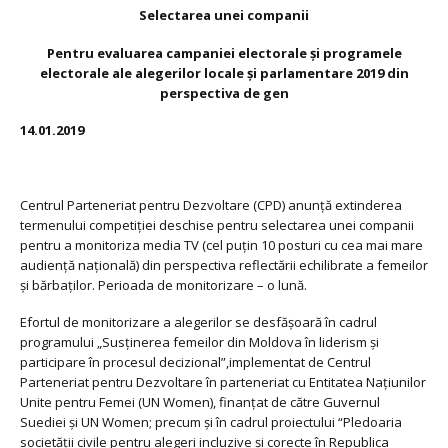
Selectarea unei companii
Pentru evaluarea campaniei electorale și programele
electorale ale alegerilor locale și parlamentare 2019 din
perspectiva de gen
14.01.2019
Centrul Parteneriat pentru Dezvoltare (CPD) anunţă extinderea
termenului competiţiei deschise pentru selectarea unei companii
pentru a monitoriza media TV (cel puțin 10 posturi cu cea mai mare
audiență națională) din perspectiva reflectării echilibrate a femeilor
și bărbaților. Perioada de monitorizare – o lună.
Efortul de monitorizare a alegerilor se desfășoară în cadrul
programului „Susținerea femeilor din Moldova în liderism și
participare în procesul decizional”,implementat de Centrul
Parteneriat pentru Dezvoltare în parteneriat cu Entitatea Națiunilor
Unite pentru Femei (UN Women), finanțat de către Guvernul
Suediei și UN Women; precum și în cadrul proiectului “Pledoaria
societăţii civile pentru alegeri incluzive şi corecte în Republica