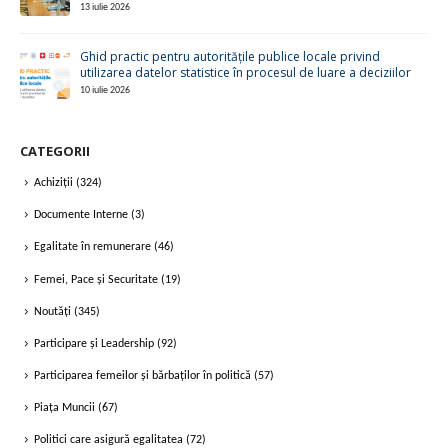
13 iulie 2026
Ghid practic pentru autoritățile publice locale privind
utilizarea datelor statistice în procesul de luare a deciziilor
10 iulie 2026
CATEGORII
Achiziții
(324)
Documente Interne
(3)
Egalitate în remunerare
(46)
Femei, Pace și Securitate
(19)
Noutăți
(345)
Participare și Leadership
(92)
Participarea femeilor și bărbaților în politică
(57)
Piața Muncii
(67)
Politici care asigură egalitatea
(72)